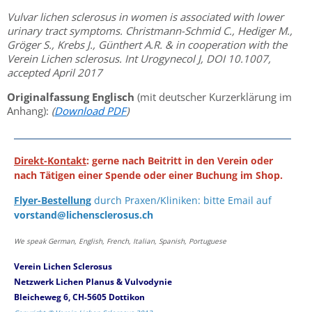
Vulvar lichen sclerosus in women is associated with lower
urinary tract symptoms. Christmann-Schmid C., Hediger M.,
Gröger S., Krebs J., Günthert A.R. & in cooperation with the
Verein Lichen sclerosus. Int Urogynecol J, DOI 10.1007,
accepted April 2017
Originalfassung Englisch
(mit deutscher Kurzerklärung im
Anhang):
(
Download PDF
)
Direkt-Kontakt
: gerne nach Beitritt in den Verein oder
nach Tätigen einer Spende oder einer Buchung im Shop.
Flyer-Bestellung
durch Praxen/Kliniken: bitte Email auf
vorstand@lichensclerosus.ch
We speak German, English, French, Italian, Spanish, Portuguese
Verein Lichen Sclerosus
Netzwerk Lichen Planus & Vulvodynie
Bleicheweg 6, CH-5605 Dottikon