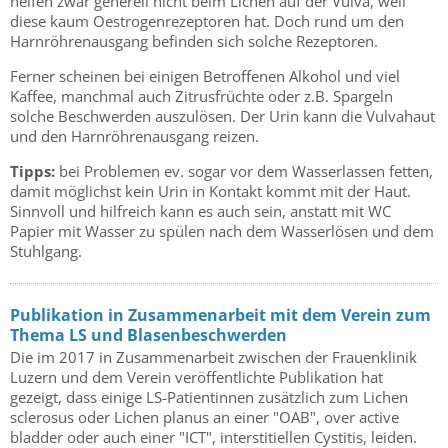
helfen zwar generell nicht beim Lichen auf der Vulva, weil
diese kaum Oestrogenrezeptoren hat. Doch rund um den
Harnröhrenausgang befinden sich solche Rezeptoren.
Ferner scheinen bei einigen Betroffenen Alkohol und viel
Kaffee, manchmal auch Zitrusfrüchte oder z.B. Spargeln
solche Beschwerden auszulösen. Der Urin kann die Vulvahaut
und den Harnröhrenausgang reizen.
Tipps:
bei Problemen ev. sogar vor dem Wasserlassen fetten,
damit möglichst kein Urin in Kontakt kommt mit der Haut.
Sinnvoll und hilfreich kann es auch sein, anstatt mit WC
Papier mit Wasser zu spülen nach dem Wasserlösen und dem
Stuhlgang.
Publikation in Zusammenarbeit mit dem Verein zum
Thema LS und Blasenbeschwerden
Die im 2017 in Zusammenarbeit zwischen der Frauenklinik
Luzern und dem Verein veröffentlichte Publikation hat
gezeigt, dass einige LS-Patientinnen zusätzlich zum Lichen
sclerosus oder Lichen planus an einer "OAB", over active
bladder oder auch einer "ICT", interstitiellen Cystitis, leiden.