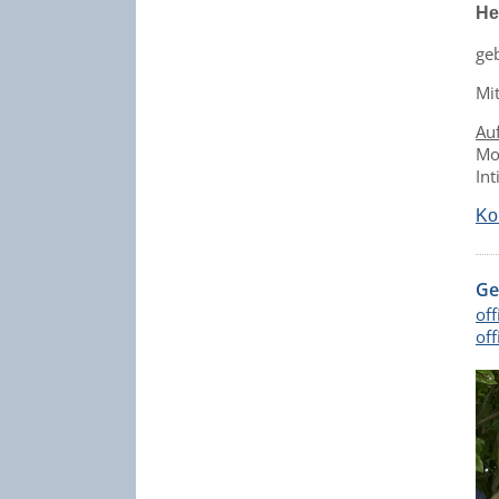
He
ge
Mit
Au
Mo
In
Ko
Ge
of
of