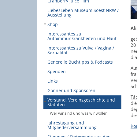
Cranberry Juice Film
LiebesLeben Museum Soest NRW /
Ausstellung
Shop
Ali
Interessantes zu
Autoimmunkrankheiten und Haut
ge
201
Interessantes zu Vulva / Vagina /
née
Sexualität
dia
Generelle Buchtipps & Podcasts
Au
Spenden
fr
Ve
Links
Sc
Gönner und Sponsoren
Tâc
Vorstand, Vereinsgeschichte und
d'é
Statuten
dép
Wer wir sind und was wir wollen
des
Jahrestagung und
Kon
Mitgliederversammlung
Stimmen / Statements aus der