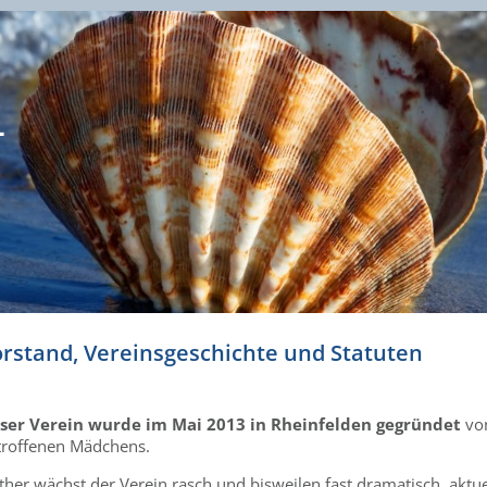
-
rstand, Vereinsgeschichte und Statuten
ser Verein wurde im Mai 2013 in Rheinfelden gegründet
von
troffenen Mädchens.
ther wächst der Verein rasch und bisweilen fast dramatisch, aktue