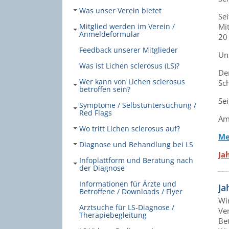
Was unser Verein bietet
Se
Mitglied werden im Verein /
Mit
Anmeldeformular
20
Feedback unserer Mitglieder
Un
Was ist Lichen sclerosus (LS)?
Der
Wer kann von Lichen sclerosus
Sc
betroffen sein?
Sei
Symptome / Selbstuntersuchung /
Red Flags
Am
Wo tritt Lichen sclerosus auf?
Me
Diagnose und Behandlung bei LS
Ja
Infoplattform und Beratung nach
der Diagnose
Informationen für Ärzte und
Ja
Betroffene / Downloads / Flyer
Wir
Arztsuche für LS-Diagnose /
Ve
Therapiebegleitung
Bet