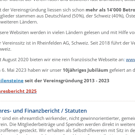
it der Vereinsgründung liessen sich schon
mehr als 14'000 Betro
glieder stammen aus Deutschland (50%), der Schweiz (40%), Österr
 weiteren Ländern.
sere Websiten werden in vielen Ländern gelesen und mit Hilfe v
 Vereinssitz ist in Rheinfelden AG, Schweiz. Seit 2018 führt der V
hweiz.
t August 2020 bieten wir eine rein französische Webseite an
:
www
 6. Mai 2023 haben wir unser
10jähriges Jubiläum
gefeiert an 
ilensteine
seit der Vereinsgründung 2013 - 2023
hresbericht 2025
hres- und Finanzbericht / Statuten
 sind ein ehreamtlich wirkender, nicht gewinnorientierter, gemei
rein. Die Mitgliederbeiträge und Spenden werden direkt in weiter
roffenen gesteckt. Wir erhalten als Selbsthilfeverein mit Sitz in 