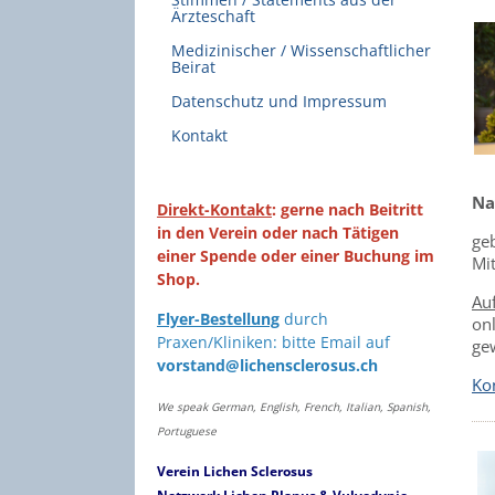
Ärzteschaft
Medizinischer / Wissenschaftlicher
Beirat
Datenschutz und Impressum
Kontakt
Na
Direkt-Kontakt
: gerne nach Beitritt
in den Verein oder nach Tätigen
ge
einer Spende oder einer Buchung im
Mit
Shop.
Au
Flyer-Bestellung
durch
on
Praxen/Kliniken: bitte Email auf
gew
vorstand@lichensclerosus.ch
Ko
We speak German, English, French, Italian, Spanish,
Portuguese
Verein Lichen Sclerosus