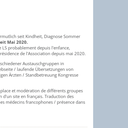
rmutlich seit Kindheit, Diagnose Sommer
eit Mai 2020.
de LS probablement depuis l'enfance,
résidence de l'Association depuis mai 2020.
erschiedener Austauschgruppen in
ebseite / laufende Übersetzungen von
higen Ärzten / Standbetreuung Kongresse
n place et modération de différents groupes
n d'un site en français. Traduction des
ès des médecins francophones / présence dans