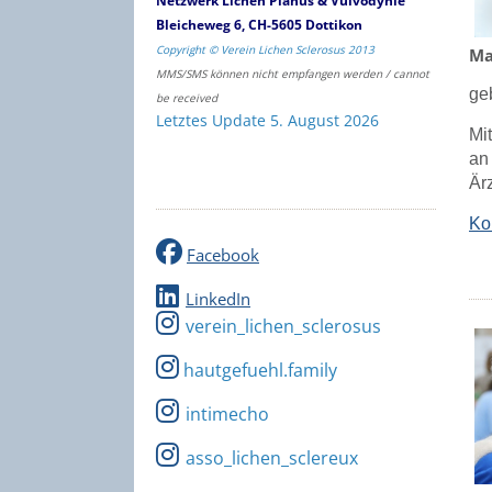
Netzwerk Lichen Planus & Vulvodynie
Bleicheweg 6, CH-5605 Dottikon
Copyright © Verein Lichen Sclerosus 2013
Ma
MMS/SMS können nicht empfangen werden / cannot
ge
be received
Letztes Update 5. August 2026
Mi
an
Är
Ko
Facebook
LinkedIn
verein_lichen_sclerosus
hautgefuehl.family
intimecho
asso_lichen_sclereux