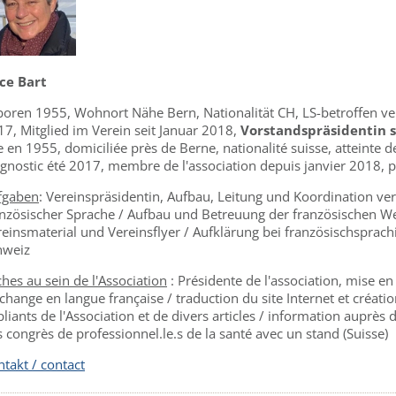
c
e Bart
boren 1955, Wohnort Nähe Bern, Nationalität CH, LS-betroffen ve
7, Mitglied im Verein seit Januar 2018,
Vorstandspräsidentin s
 en 1955, domiciliée près de Berne, nationalité suisse, atteinte 
gnostic été 2017, membre de l'association depuis janvier 2018, p
fgaben
: Vereinspräsidentin, Aufbau, Leitung und Koordination v
anzösischer Sprache / Aufbau und Betreuung der französischen W
reinsmaterial und Vereinsflyer / Aufklärung bei französischsprac
hweiz
hes au sein de l'Association
: Présidente de l'association, mise e
change en langue française / traduction du site Internet et créatio
liants de l'Association et de divers articles / information aupr
 congrès de professionnel.le.s de la santé avec un stand (Suisse)
takt / contact