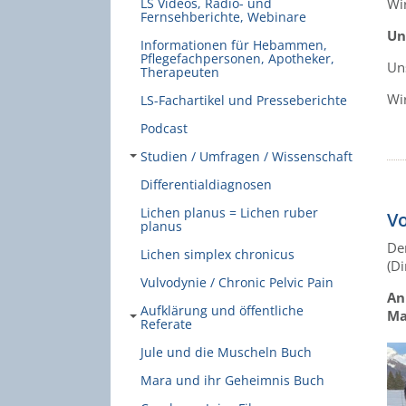
Wi
LS Videos, Radio- und
Fernsehberichte, Webinare
Un
Informationen für Hebammen,
Pflegefachpersonen, Apotheker,
Uns
Therapeuten
Wi
LS-Fachartikel und Presseberichte
Podcast
Studien / Umfragen / Wissenschaft
Differentialdiagnosen
Lichen planus = Lichen ruber
Vo
planus
De
Lichen simplex chronicus
(D
Vulvodynie / Chronic Pelvic Pain
An
Aufklärung und öffentliche
Ma
Referate
Jule und die Muscheln Buch
Mara und ihr Geheimnis Buch