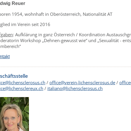
dwig Reuer
boren 1954, wohnhaft in Oberösterreich, Nationalität AT
glied im Verein seit 2016
fgaben
: Aufklärung in ganz Österreich / Koordination Austausch
deratorin Workshop „Dehnen-gewusst wie“ und „Sexualität - entsp
timbereich“
ntakt
schäftsstelle
fice@lichensclerosus.ch
/
office@verein-lichensclerosus.de
/
offic
fice@lichensclereux.ch
/
italiano@lichensclerosus.ch