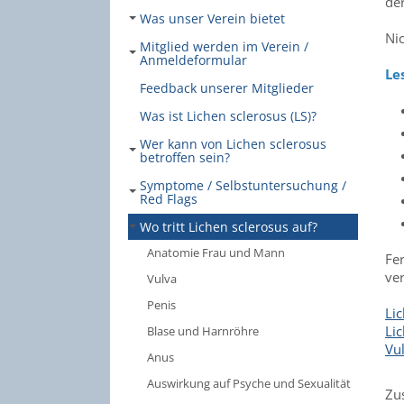
der
Was unser Verein bietet
Nic
Mitglied werden im Verein /
Anmeldeformular
Le
Feedback unserer Mitglieder
Was ist Lichen sclerosus (LS)?
Wer kann von Lichen sclerosus
betroffen sein?
Symptome / Selbstuntersuchung /
Red Flags
Wo tritt Lichen sclerosus auf?
Anatomie Frau und Mann
Fe
ve
Vulva
Penis
Li
Li
Blase und Harnröhre
Vu
Anus
Auswirkung auf Psyche und Sexualität
Zu