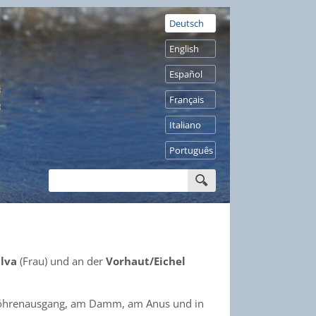
Deutsch
English
Español
Français
Italiano
Português
lva
(Frau) und an der
Vorhaut/Eichel
röhrenausgang, am Damm, am Anus und in