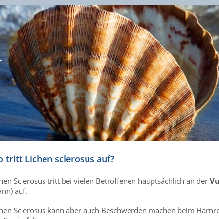
-
 tritt Lichen sclerosus auf?
hen Sclerosus tritt bei vielen Betroffenen hauptsächlich an der
Vu
nn) auf.
chen Sclerosus kann aber auch Beschwerden machen beim Harn