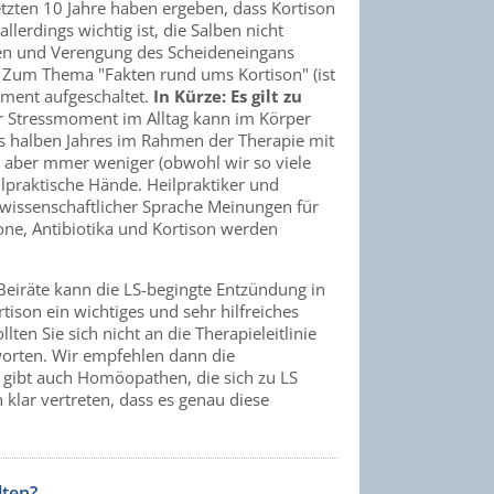
tzten 10 Jahre haben ergeben, dass Kortison
llerdings wichtig ist, die Salben nicht
ben und Verengung des Scheideneingans
Zum Thema "Fakten rund ums Kortison" (ist
ument aufgeschaltet.
In Kürze: Es gilt zu
ger Stressmoment im Alltag kann im Körper
es halben Jahres im Rahmen der Therapie mit
n aber mmer weniger (obwohl wir so viele
ilpraktische Hände. Heilpraktiker und
g wissenschaftlicher Sprache Meinungen für
ne, Antibiotika und Kortison werden
eiräte kann die LS-begingte Entzündung in
ison ein wichtiges und sehr hilfreiches
ten Sie sich nicht an die Therapieleitlinie
worten. Wir empfehlen dann die
Es gibt auch Homöopathen, die sich zu LS
klar vertreten, dass es genau diese
lten?