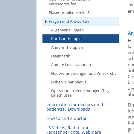
Krebsvorstufen
Ter
em
Blasenprobleme mit LS
Fragen und Antworten
Allgemeine Fragen
An
Kortisontherapie
Es 
kä
Andere Therapien
em
Diagnostik
sch
noc
Andere Lokalisationen
auf
Hautveränderungen und Vulvakrebs
Cre
Lichen ruber planus
bi
dem
Operationen, Verklebungen, Talg
ab
Einschlüsse
Information for doctors (and
Ein
patients) / Downloads
lo
au
How to find a doctor
Ka
LS Videos, Radio- und
gen
Fernsehberichte, Webinare