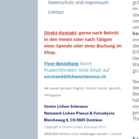
gr
Datenschutz und Impressum
im 
Contact
üb
ve
ve
Direkt-Kontakt
: gerne nach Beitritt
be
in den Verein oder nach Tätigen
in
de
einer Spende oder einer Buchung im
Erf
Shop.
He
Flyer-Bestellung
durch
Wa
Praxen/Kliniken: bitte Email auf
gru
vorstand@lichensclerosus.ch
Na
der
We speak German, English, French, Italian, Spanish,
Med
Portuguese
ha
vie
Verein Lichen Sclerosus
ges
Netzwerk Lichen Planus & Vulvodynie
Th
Bleicheweg 6, CH-5605 Dottikon
Copyright © Verein Lichen Sclerosus 2013
MMS/SMS können nicht empfangen werden / cannot
Ka