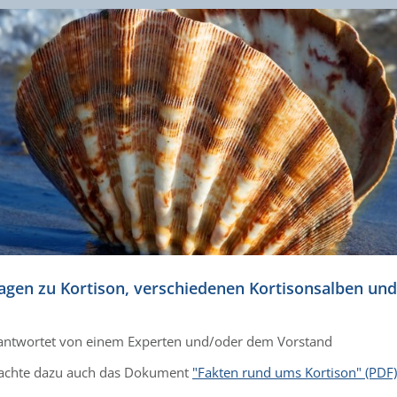
agen zu Kortison, verschiedenen Kortisonsalben u
antwortet von einem Experten und/oder dem Vorstand
achte dazu auch das Dokument
"Fakten rund ums Kortison" (PDF)