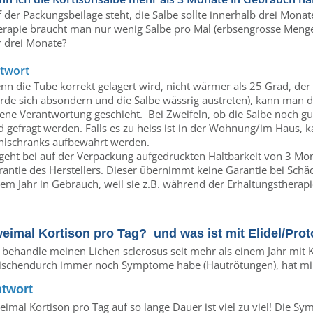
 der Packungsbeilage steht, die Salbe sollte innerhalb drei Mona
erapie braucht man nur wenig Salbe pro Mal (erbsengrosse Menge
r drei Monate?
twort
n die Tube korrekt gelagert wird, nicht wärmer als 25 Grad, der I
rde sich absondern und die Salbe wässrig austreten), kann man 
ene Verantwortung geschieht. Bei Zweifeln, ob die Salbe noch gut
d gefragt werden. Falls es zu heiss ist in der Wohnung/im Haus,
hlschranks aufbewahrt werden.
 geht bei auf der Verpackung aufgedruckten Haltbarkeit von 3 M
antie des Herstellers. Dieser übernimmt keine Garantie bei Schäd
nem Jahr in Gebrauch, weil sie z.B. während der Erhaltungsther
eimal Kortison pro Tag? und was ist mit Elidel/Prot
 behandle meinen Lichen sclerosus seit mehr als einem Jahr mit K
ischendurch immer noch Symptome habe (Hautrötungen), hat mir 
twort
imal Kortison pro Tag auf so lange Dauer ist viel zu viel! Die Sy