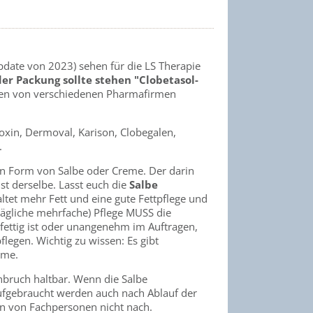
pdate von 2023) sehen für die LS Therapie
der Packung sollte stehen "Clobetasol-
rden von verschiedenen Pharmafirmen
xin, Dermoval, Karison, Clobegalen,
.
 in Form von Salbe oder Creme. Der darin
ist derselbe. Lasst euch die
Salbe
ltet mehr Fett und eine gute Fettpflege und
(tägliche mehrfache) Pflege MUSS die
fettig ist oder unangenehm im Auftragen,
legen. Wichtig zu wissen: Es gibt
reme.
Anbruch haltbar. Wenn die Salbe
aufgebraucht werden auch nach Ablauf der
on von Fachpersonen nicht nach.