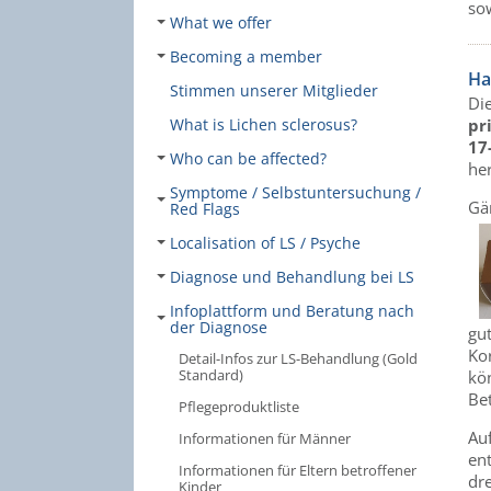
so
What we offer
Becoming a member
Ha
Stimmen unserer Mitglieder
Di
pr
What is Lichen sclerosus?
17
Who can be affected?
her
Symptome / Selbstuntersuchung /
Gä
Red Flags
Localisation of LS / Psyche
Diagnose und Behandlung bei LS
Infoplattform und Beratung nach
der Diagnose
gut
Ko
Detail-Infos zur LS-Behandlung (Gold
Standard)
kön
Be
Pflegeproduktliste
Au
Informationen für Männer
en
Informationen für Eltern betroffener
dr
Kinder