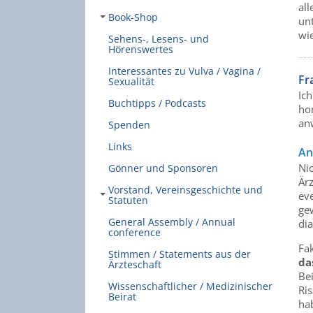
all
Book-Shop
un
wi
Sehens-, Lesens- und
Hörenswertes
Interessantes zu Vulva / Vagina /
Fr
Sexualität
Ic
Buchtipps / Podcasts
ho
an
Spenden
Links
An
Ni
Gönner und Sponsoren
Är
Vorstand, Vereinsgeschichte und
ev
Statuten
gew
General Assembly / Annual
di
conference
Fak
Stimmen / Statements aus der
da
Ärzteschaft
Be
Wissenschaftlicher / Medizinischer
Ri
Beirat
ha