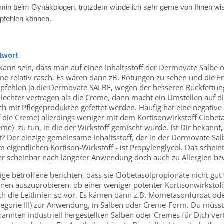
min beim Gynäkologen, trotzdem würde ich sehr gerne von Ihnen wis
pfehlen können.
twort
kann sein, dass man auf einen Inhaltsstoff der Dermovate Salbe o
me relativ rasch. Es wären dann zB. Rötungen zu sehen und die F
pfehlen ja die Dermovate SALBE, wegen der besseren Rückfettung, 
lechter vertragen als die Creme, dann macht ein Umstellen auf die
h mit Pflegeprodukten gefettet werden. Häufig hat eine negative R
 die Creme) allerdings weniger mit dem Kortisonwirkstoff Clobeta
me) zu tun, in die der Wirkstoff gemischt wurde. Ist Dir bekannt,
st? Der einzige gemeinsame Inhaltsstoff, der in der Dermovate Sa
 eigentlichen Kortison-Wirkstoff - ist Propylenglycol. Das schein
er scheinbar nach längerer Anwendung doch auch zu Allergien bzw
ige betroffene berichten, dass sie Clobetasolpropionate nicht gut 
hnen auszuprobieren, ob einer weniger potenter Kortisonwirkstoff
ch die Leitlinien so vor. Es kämen dann z.B. Mometasonfuroat od
tegorie III) zur Anwendung, in Salben oder Creme-Form. Du müsst
annten industriell hergestellten Salben oder Cremes für Dich vert