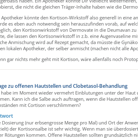
gerbasis haben. Ein Apotheker könnte Dir vielleicht weiterhelfen
bierst, die nicht die gleichen Träger-Inhalte haben wie die Derm
n Apotheker könnte den Kortison-Wirkstoff also generell in eine 
rde es eben auch notwendig sein herauszufinden vorab, auf welche
glich, den Kortisonwirkstoff von Dermovate in die Deumavan zu m
te, die lassen den Kortisonwirkstoff in z.b. eine Augenvaseline mis
lche Anmischung wird auf Rezept gemacht, da müsste die Gynäkolo
nen lokalen Apotheker, der selber anmischt (machen nicht alle Ap
nn gar nichts mehr geht mit Kortison, wäre allenfalls noch Proto
age zu offenen Hautstellen und Clobetasol-Behandlung
h habe im Moment wieder vermehrt Einblutungen unter der Haut u
emen. Kann ich die Salbe auch auftragen, wenn die Hautstellen o
ständen mit Cortison verschlimmern?
twort
e Dosierung (nur erbsengrosse Menge pro Mal) und Ort der Anwen
ielt) der Kortisonsalbe ist sehr wichtig. Wenn man sie überdosie
er Rötungen kommen. Offene Hautstellen sollten grundsätzlich nic