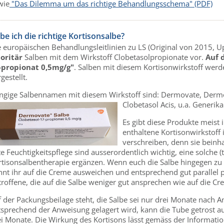
wie
"Das Dilemma um das richtige Behandlungsschema" (PDF)
be ich die richtige Kortisonsalbe?
e europäischen Behandlungsleitlinien zu LS (Original von 2015, U
ioritär
Salben mit dem Wirkstoff Clobetasolpropionate vor.
Auf 
-propionat 0,5mg/g"
. Salben mit diesem Kortisonwirkstoff we
gestellt.
ngige Salbennamen mit diesem Wirkstoff sind: Dermovate, Dermo
Clobetasol Acis, u.a. Generika
Es gibt diese Produkte meist
enthaltene Kortisonwirkstoff 
verschreiben, denn sie beinha
e Feuchtigkeitspflege sind ausserordentlich wichtig, eine solche 
rtisonsalbentherapie ergänzen. Wenn euch die Salbe hingegen zu 
nt ihr auf die Creme ausweichen und entsprechend gut parallel pf
troffene, die auf die Salbe weniger gut ansprechen wie auf die C
f der Packungsbeilage steht, die Salbe sei nur drei Monate nach 
tsprechend der Anweisung gelagert wird, kann die Tube getrost 
ei Monate. Die Wirkung des Kortisons lässt gemäss der Informati