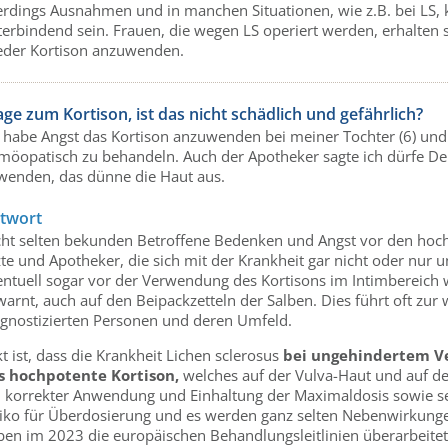
erdings Ausnahmen und in manchen Situationen, wie z.B. bei LS, k
terbindend sein. Frauen, die wegen LS operiert werden, erhalten
eder Kortison anzuwenden.
age zum Kortison, ist das nicht schädlich und gefährlich?
h habe Angst das Kortison anzuwenden bei meiner Tochter (6) und 
möopatisch zu behandeln. Auch der Apotheker sagte ich dürfe Der
wenden, das dünne die Haut aus.
twort
cht selten bekunden Betroffene Bedenken und Angst vor den hochp
zte und Apotheker, die sich mit der Krankheit gar nicht oder nur
entuell sogar vor der Verwendung des Kortisons im Intimbereich
arnt, auch auf den Beipackzetteln der Salben. Dies führt oft zur
agnostizierten Personen und deren Umfeld.
t ist, dass die Krankheit Lichen sclerosus
bei ungehindertem Ve
s hochpotente Kortison,
welches auf der Vulva-Haut und auf de
i korrekter Anwendung und Einhaltung der Maximaldosis sowie sehr
siko für Überdosierung und es werden ganz selten Nebenwirkunge
ben im 2023 die europäischen Behandlungsleitlinien überarbeitet