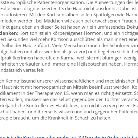
össte europäische Patientenorganisation. Die Auswertungen der le
Falle eines diagnostizierten LS die Haut nicht ausdünnt. Dabei ist a
erzudosieren. Mit den Kortisonsalben sollen Spätfolgen wie Nar
rmieden werden, bei Mädchen wie auch bei erwachsenen Frauen. 
rlinkt ganz oben an dieser Seite) haben wir ein umfassendes Dok
denken
: Kortison ist ein körpereigenes Hormon, und ein richti
nert Sekunden viel mehr Kortison ausschütten als man innert ein
r Salbe der Haut zuführt. Viele Menschen trauen der Schulmedizi
olge haben und älter werden als je zuvor) und begeben sich in he
ilprakitkerinnen habe oft ein Karma, weil sie mit blumiger, weni
hrheiten verkaufen und immer eine Heilsbotschaft haben. Hormo
ndsätzlich verteufelt.
ch Kenntnisstand unserer wissenschaftlichen und medizinischen B
 Haut nicht mit homöopathischen Mitteln beeinflusst werden. Kort
ikament in der Therapie von LS, wenn man es richtig einsetzt. Soll
lten wollen, müssen Sie das selbst gegenüber der Tochter verant
rteljährliche Kontrolle des Hautbildes, um nichts zu verpassen. 
chult haben, und ihrerseits wissen und auch gegenüber Patienten 
erapie braucht, um die Krankheit in Schach zu halten.
nn ich die Kortisonsalbe mehr als 3 Monate in Gebrauch ha