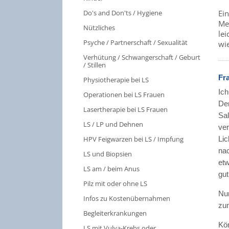
Ein
Do's and Don'ts / Hygiene
Men
Nützliches
lei
Psyche / Partnerschaft / Sexualität
wi
Verhütung / Schwangerschaft / Geburt
/ Stillen
Fr
Physiotherapie bei LS
Ich
Operationen bei LS Frauen
De
Lasertherapie bei LS Frauen
Sal
LS / LP und Dehnen
ver
HPV Feigwarzen bei LS / Impfung
Lic
nac
LS und Biopsien
etw
LS am / beim Anus
gut
Pilz mit oder ohne LS
Nun
Infos zu Kostenübernahmen
zu
Begleiterkrankungen
Kö
LS mit Vulva-Krebs oder