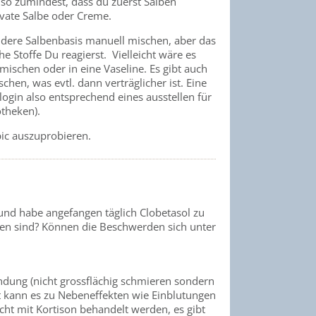
, so zumindest, dass du zuerst Salben
ovate Salbe oder Creme.
andere Salbenbasis manuell mischen, aber das
 Stoffe Du reagierst. Vielleicht wäre es
ischen oder in eine Vaseline. Es gibt auch
chen, was evtl. dann verträglicher ist. Eine
gin also entsprechend eines ausstellen für
otheken).
pic auszuprobieren.
nd habe angefangen täglich Clobetasol zu
ffen sind? Können die Beschwerden sich unter
dung (nicht grossflächig schmieren sondern
rt kann es zu Nebeneffekten wie Einblutungen
ht mit Kortison behandelt werden, es gibt