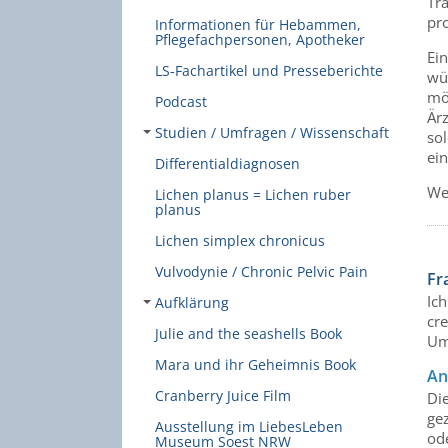
Trä
pro
Informationen für Hebammen,
Pflegefachpersonen, Apotheker
Ei
LS-Fachartikel und Presseberichte
wü
mö
Podcast
Ärz
Studien / Umfragen / Wissenschaft
so
ei
Differentialdiagnosen
We
Lichen planus = Lichen ruber
planus
Lichen simplex chronicus
Vulvodynie / Chronic Pelvic Pain
Fr
Ic
Aufklärung
cr
Julie and the seashells Book
Um
Mara und ihr Geheimnis Book
An
Cranberry Juice Film
Di
gez
Ausstellung im LiebesLeben
od
Museum Soest NRW