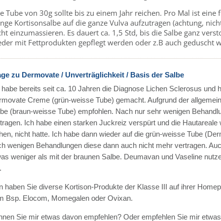
e Tube von 30g sollte bis zu einem Jahr reichen. Pro Mal ist ein
ge Kortisonsalbe auf die ganze Vulva aufzutragen (achtung, nicht
cht einzumassieren. Es dauert ca. 1,5 Std, bis die Salbe ganz verst
eder mit Fettprodukten gepflegt werden oder z.B auch geduscht 
age zu Dermovate / Unverträglichkeit / Basis der Salbe
 habe bereits seit ca. 10 Jahren die Diagnose Lichen Sclerosus und 
rmovate Creme (grün-weisse Tube) gemacht. Aufgrund der allgemei
be (braun-weisse Tube) empfohlen. Nach nur sehr wenigen Behandlu
tragen. Ich habe einen starken Juckreiz verspürt und die Hautareale 
hen, nicht hatte. Ich habe dann wieder auf die grün-weisse Tube (De
h wenigen Behandlungen diese dann auch nicht mehr vertragen. Auch
as weniger als mit der braunen Salbe. Deumavan und Vaseline nutze 
.
 haben Sie diverse Kortison-Produkte der Klasse III auf ihrer Homep
m Bsp. Elocom, Momegalen oder Ovixan.
nnen Sie mir etwas davon empfehlen? Oder empfehlen Sie mir etwa