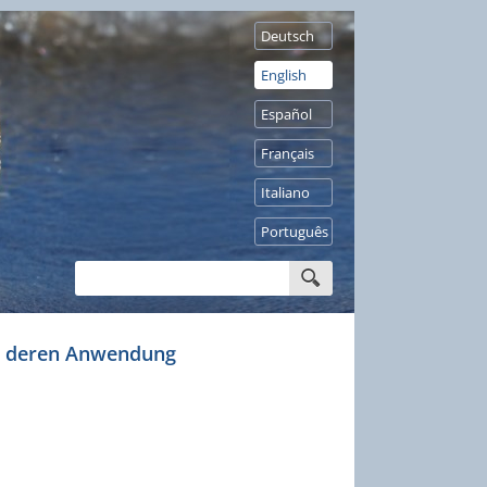
Deutsch
English
Español
Français
Italiano
Português
nd deren Anwendung