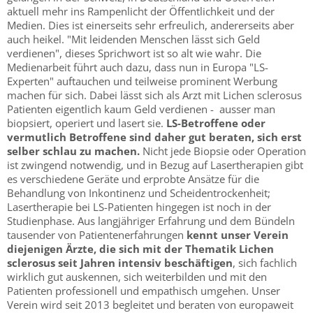
aktuell mehr ins Rampenlicht der Öffentlichkeit und der
Medien. Dies ist einerseits sehr erfreulich, andererseits aber
auch heikel. "Mit leidenden Menschen lässt sich Geld
verdienen", dieses Sprichwort ist so alt wie wahr. Die
Medienarbeit führt auch dazu, dass nun in Europa "LS-
Experten" auftauchen und teilweise prominent Werbung
machen für sich. Dabei lässt sich als Arzt mit Lichen sclerosus
Patienten eigentlich kaum Geld verdienen - ausser man
biopsiert, operiert und lasert sie.
LS-Betroffene oder
vermutlich Betroffene sind daher gut beraten, sich erst
selber schlau
zu machen.
Nicht jede Biopsie oder Operation
ist zwingend notwendig, und in Bezug auf Lasertherapien gibt
es verschiedene Geräte und erprobte Ansätze für die
Behandlung von Inkontinenz und Scheidentrockenheit;
Lasertherapie bei LS-Patienten hingegen ist noch in der
Studienphase. Aus langjähriger Erfahrung und dem Bündeln
tausender von Patientenerfahrungen
kennt unser Verein
diejenigen Ärzte, die sich mit der Thematik Lichen
sclerosus seit Jahren intensiv beschäftigen
, sich fachlich
wirklich gut auskennen, sich weiterbilden und mit den
Patienten professionell und empathisch umgehen. Unser
Verein wird seit 2013 begleitet und beraten von europaweit