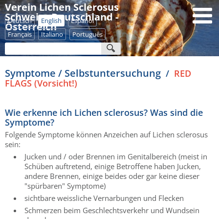
Verein Lichen Sclerosus
Schweiz - Deutschland -
Deutsch
English
Español
Österreich
Français
Italiano
Português
Symptome / Selbstuntersuchung
/
RED
FLAGS (Vorsicht!)
Wie erkenne ich Lichen sclerosus? Was sind die
Symptome?
Folgende Symptome können Anzeichen auf Lichen sclerosus
sein:
Jucken und / oder Brennen im Genitalbereich (meist in
Schüben auftretend, einige Betroffene haben Jucken,
andere Brennen, einige beides oder gar keine dieser
"spürbaren" Symptome)
sichtbare weissliche Vernarbungen und Flecken
Schmerzen beim Geschlechtsverkehr und Wundsein