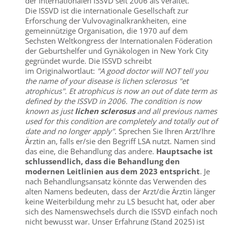
der Internationalen ISSVD seit 2006 als veraltet.
Die ISSVD ist die internationale Gesellschaft zur
Erforschung der Vulvovaginalkrankheiten, eine
gemeinnützige Organisation, die 1970 auf dem
Sechsten Weltkongress der Internationalen Föderation
der Geburtshelfer und Gynäkologen in New York City
gegründet wurde. Die ISSVD schreibt
im Originalwortlaut:
"A good doctor will NOT tell you
the name of your disease is lichen sclerosus "et
atrophicus". Et atrophicus is now an out of date term as
defined by the ISSVD in 2006. The condition is now
known as just
lichen sclerosus
and all previous names
used for this condition are completely and totally out of
date and no longer apply"
. Sprechen Sie Ihren Arzt/Ihre
Ärztin an, falls er/sie den Begriff LSA nutzt. Namen sind
das eine, die Behandlung das andere.
Hauptsache ist
schlussendlich, dass die Behandlung den
modernen Leitlinien aus dem 2023 entspricht
. Je
nach Behandlungsansatz könnte das Verwenden des
alten Namens bedeuten, dass der Arzt/die Ärztin länger
keine Weiterbildung mehr zu LS besucht hat, oder aber
sich des Namenswechsels durch die ISSVD einfach noch
nicht bewusst war. Unser Erfahrung (Stand 2025) ist