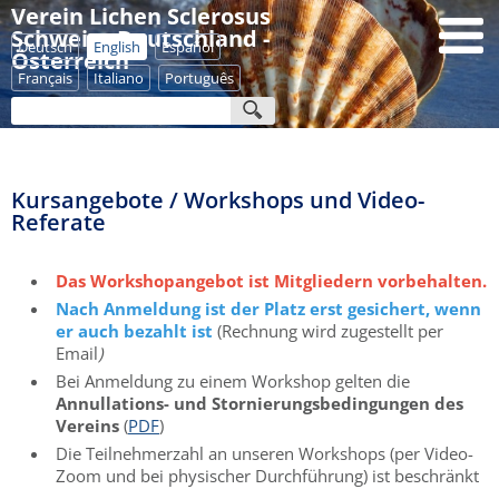
Verein Lichen Sclerosus
Schweiz - Deutschland -
Deutsch
English
Español
Österreich
Français
Italiano
Português
Kursangebote / Workshops und Video-
Referate
Das Workshopangebot ist Mitgliedern vorbehalten.
Nach Anmeldung ist der Platz erst gesichert, wenn
er auch bezahlt ist
(Rechnung wird zugestellt per
Email
)
Bei Anmeldung zu einem Workshop gelten die
Annullations- und Stornierungsbedingungen des
Vereins
(
PDF
)
Die Teilnehmerzahl an unseren Workshops (per Video-
Zoom und bei physischer Durchführung) ist beschränkt