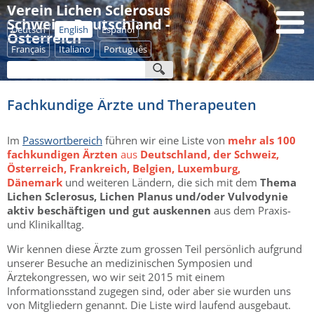
Verein Lichen Sclerosus
Schweiz - Deutschland -
Deutsch
English
Español
Österreich
Français
Italiano
Português
Fachkundige Ärzte und Therapeuten
Im
Passwortbereich
führen wir eine Liste von
mehr als 100
fachkundigen Ärzten
aus
Deutschland, der Schweiz,
Österreich, Frankreich, Belgien, Luxemburg,
Dänemark
und weiteren Ländern, die sich mit dem
Thema
Lichen Sclerosus, Lichen Planus und/oder Vulvodynie
aktiv beschäftigen und gut auskennen
aus dem Praxis-
und Klinikalltag.
Wir kennen diese Ärzte zum grossen Teil persönlich aufgrund
unserer Besuche an medizinischen Symposien und
Ärztekongressen, wo wir seit 2015 mit einem
Informationsstand zugegen sind, oder aber sie wurden uns
von Mitgliedern genannt. Die Liste wird laufend ausgebaut.