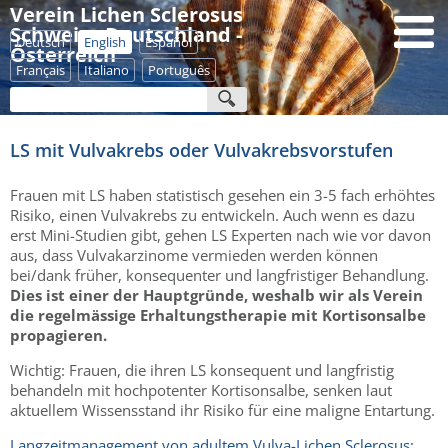
Verein Lichen Sclerosus
Schweiz - Deutschland -
Deutsch
English
Español
Österreich
Français
Italiano
Português
LS mit Vulvakrebs oder Vulvakrebsvorstufen
Frauen mit LS haben statistisch gesehen ein 3-5 fach erhöhtes
Risiko, einen Vulvakrebs zu entwickeln. Auch wenn es dazu
erst Mini-Studien gibt, gehen LS Experten nach wie vor davon
aus, dass Vulvakarzinome vermieden werden können
bei/dank früher, konsequenter und langfristiger Behandlung.
Dies ist einer der Hauptgründe, weshalb wir als Verein
die regelmässige Erhaltungstherapie mit Kortisonsalbe
propagieren.
Wichtig: Frauen, die ihren LS konsequent und langfristig
behandeln mit hochpotenter Kortisonsalbe, senken laut
aktuellem Wissensstand ihr Risiko für eine maligne Entartung.
Langzeitmanagement von adultem Vulva-Lichen Sclerosus: