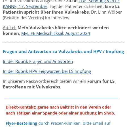
LS und Vulvakrebs ausgestrahlt:
2024:
ZDF, Sendung VOLLE
KANNE, 17. September
: Tag der Patientensicherheit:
Eine LS
Patientin spricht über ihren Vulvakrebs
, Dr. Linn Wölber
(Beirätin des Vereins) im Interview
Artikel:
Mein Vulvakrebs hätte verhindert werden
können
,
MyLIFE Medischicksal, August 2024
Fragen und Antworten zu Vulvakrebs und HPV / Impfung
In der Rubrik Fragen und Antworten
In der Rubrik HPV Feigwarzen bei LS Impfung
In unserem Passwortbereich bieten wir ein
Forum für LS
Betroffene mit Vulvakrebs
.
Direkt-Kontakt
: gerne nach Beitritt in den Verein oder
nach Tätigen einer Spende oder einer Buchung im Shop.
Flyer-Bestellung
durch Praxen/Kliniken: bitte Email auf