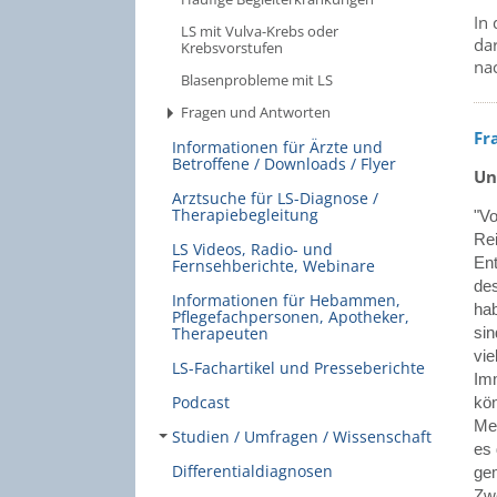
In
LS mit Vulva-Krebs oder
da
Krebsvorstufen
nac
Blasenprobleme mit LS
Fragen und Antworten
Fr
Informationen für Ärzte und
Betroffene / Downloads / Flyer
Un
Arztsuche für LS-Diagnose /
Therapiebegleitung
"Vo
Rei
LS Videos, Radio- und
Ent
Fernsehberichte, Webinare
des
Informationen für Hebammen,
hab
Pflegefachpersonen, Apotheker,
Therapeuten
sin
vie
LS-Fachartikel und Presseberichte
Imm
Podcast
kön
Med
Studien / Umfragen / Wissenschaft
es 
Differentialdiagnosen
gem
Zwe