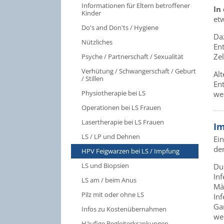
Informationen für Eltern betroffener
In
Kinder
etw
Do's and Don'ts / Hygiene
Da
Nützliches
En
Ze
Psyche / Partnerschaft / Sexualität
Verhütung / Schwangerschaft / Geburt
Alt
/ Stillen
Ent
Physiotherapie bei LS
we
Operationen bei LS Frauen
Lasertherapie bei LS Frauen
I
LS / LP und Dehnen
Ei
de
HPV Feigwarzen bei LS / Impfung
LS und Biopsien
Du
In
LS am / beim Anus
Mä
Pilz mit oder ohne LS
In
Gar
Infos zu Kostenübernahmen
we
Häufige Begleiterkrankungen