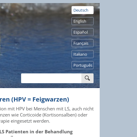
Deutsch
English
Español
Français
Italiano
Português
ren (HPV = Feigwarzen)
tion mit HPV bei Menschen mit LS, auch nicht
zen wie Corticoide (Kortisonsalben) oder
erapie eingesetzt werden.
 LS Patienten in der Behandlung