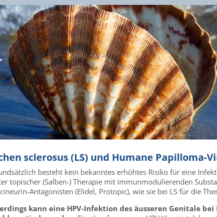
-
chen sclerosus (LS) und Humane Papilloma-Vi
ndsätzlich besteht kein bekanntes erhöhtes Risiko für eine Infek
ter topischer (Salben-) Therapie mit immunmodulierenden Substan
cineurin-Antagonisten (Elidel, Protopic), wie sie bei LS für die Th
lerdings kann eine HPV-Infektion des äusseren Genitale bei