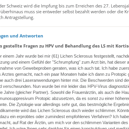
 der Schweiz wird die Impfung bis zum Erreichen des 27. Leben
rüberhinaus muss sie entweder selbst bezahlt werden oder die 
h Antragstellung.
agen und Antworten
s gestellte Fragen zu HPV und Behandlung des LS mit Kortis
r einem Jahr wurde bei mir (61) Lichen Sclerosus festgestellt, nachd
zung und einem Gefühl der "Schrumpfung" zum Arzt bin, hat dieser 
nahme von Gewebeproben geraten, was ich auch tat. Ich habe zuers
 Arztes gemacht, nach ein paar Monaten habe ich dann zu Protopic
e auch drei Laseranwendungen hinter mir. Die Beschwerden sind deu
d verschwunden. Nun wurde bei mir leider das HPV-Virus diagnostizi
le Jahre (gleicher Partner). Sowohl die Frauenärztin, als auch die Hau
unosuppresivum Protopic abzusetzen, da es sonst zu einer höheren
nte. Die Zytologie war allerdings sehr gut, das bestmögliche Ergebni
ikamente wird das Lichen Sclerosus doch wieder schlimmer. Könnte
dazu ein erprobtes oder zumindest empfohlenes Verfahren? Ich hab
acht, auf Rat der Ärztin, um mich vor den schlimmen Varianten des 
ifel. Ich wäre Ihnen sehr dankbar für einen konstruktiven und medizi