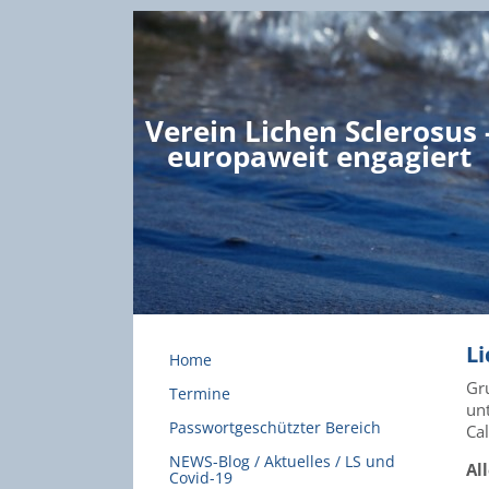
Verein Lichen Sclerosus 
europaweit engagiert
Li
Home
Gru
Termine
un
Passwortgeschützter Bereich
Cal
NEWS-Blog / Aktuelles / LS und
Al
Covid-19