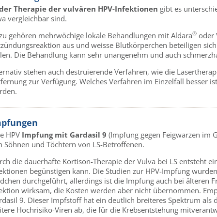
 der Therapie der vulvären HPV-Infektionen
gibt es unterschi
a vergleichbar sind.
®
zu gehören mehrwöchige lokale Behandlungen mit Aldara
oder 
tzündungsreaktion aus und weisse Blutkörperchen beteiligen sic
llen. Die Behandlung kann sehr unangenehm und auch schmerzhaf
ernativ stehen auch destruierende Verfahren, wie die Lasertherapi
fernung zur Verfügung. Welches Verfahren im Einzelfall besser is
rden.
mpfungen
ne HPV
Impfung mit Gardasil 9
(Impfung gegen Feigwarzen im G
n Söhnen und Töchtern von LS-Betroffenen.
rch die dauerhafte Kortison-Therapie der Vulva bei LS entsteht 
fektionen begünstigen kann. Die Studien zur HPV-Impfung wurde
dchen durchgeführt, allerdings ist die Impfung auch bei älteren
fektion wirksam, die Kosten werden aber nicht übernommen. Empf
dasil 9. Dieser Impfstoff hat ein deutlich breiteres Spektrum als
itere Hochrisiko-Viren ab, die für die Krebsentstehung mitverant