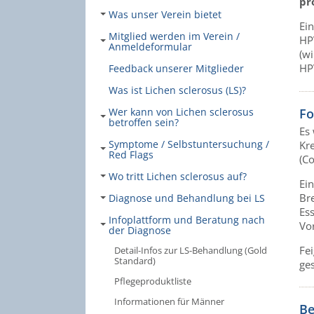
pr
Was unser Verein bietet
Ei
Mitglied werden im Verein /
HP
Anmeldeformular
(wi
HP
Feedback unserer Mitglieder
Was ist Lichen sclerosus (LS)?
Fo
Wer kann von Lichen sclerosus
betroffen sein?
Es
Symptome / Selbstuntersuchung /
Kr
Red Flags
(C
Wo tritt Lichen sclerosus auf?
Ei
Br
Diagnose und Behandlung bei LS
Es
Infoplattform und Beratung nach
Vo
der Diagnose
Fei
Detail-Infos zur LS-Behandlung (Gold
Standard)
ges
Pflegeproduktliste
Informationen für Männer
Be