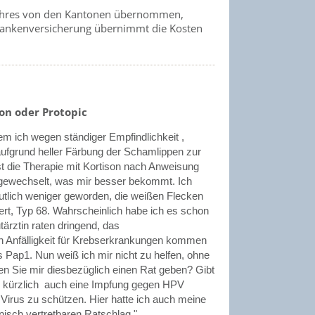
sjahres von den Kantonen übernommen,
Krankenversicherung übernimmt die Kosten
on oder Protopic
em ich wegen ständiger Empfindlichkeit ,
aufgrund heller Färbung der Schamlippen zur
t die Therapie mit Kortison nach Anweisung
 gewechselt, was mir besser bekommt. Ich
tlich weniger geworden, die weißen Flecken
ert, Typ 68. Wahrscheinlich habe ich es schon
tärztin raten dringend, das
 Anfälligkeit für Krebserkrankungen kommen
s Pap1. Nun weiß ich mir nicht zu helfen, ohne
n Sie mir diesbezüglich einen Rat geben? Gibt
e kürzlich auch eine Impfung gegen HPV
Virus zu schützen. Hier hatte ich auch meine
nisch vertretbaren Ratschlag."