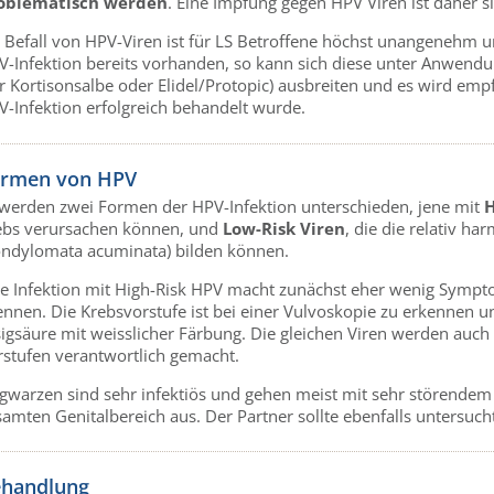
oblematisch werden
. Eine Impfung gegen HPV Viren ist daher si
n Befall von HPV-Viren ist für LS Betroffene höchst unangenehm u
V-Infektion bereits vorhanden, so kann sich diese unter Anwe
r Kortisonsalbe oder Elidel/Protopic) ausbreiten und es wird empf
V-Infektion erfolgreich behandelt wurde.
rmen von HPV
 werden zwei Formen der HPV-Infektion unterschieden, jene mit
H
ebs verursachen können, und
Low-Risk Viren
, die die relativ h
ondylomata acuminata) bilden können.
ne Infektion mit High-Risk HPV macht zunächst eher wenig Sympto
ennen. Die Krebsvorstufe ist bei einer Vulvoskopie zu erkennen u
sigsäure mit weisslicher Färbung. Die gleichen Viren werden auc
rstufen verantwortlich gemacht.
gwarzen sind sehr infektiös und gehen meist mit sehr störendem J
amten Genitalbereich aus. Der Partner sollte ebenfalls untersuch
handlung