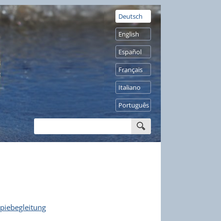
Deutsch
English
Español
Français
Italiano
Português
piebegleitung