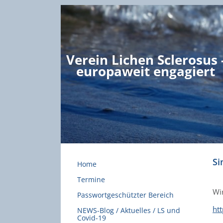
Verein Lichen Sclerosus 
europaweit engagiert
Si
Home
Termine
Wir
Passwortgeschützter Bereich
ht
NEWS-Blog / Aktuelles / LS und
Covid-19