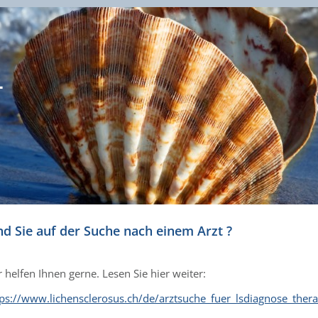
-
nd Sie auf der Suche nach einem Arzt ?
 helfen Ihnen gerne. Lesen Sie hier weiter:
tps://www.lichensclerosus.ch/de/arztsuche_fuer_lsdiagnose_thera