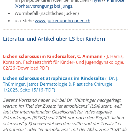
(Vorhauverengung) bei Jungs
.
Wurmbefall (nächtliches Jucken)
u.a. siehe
www.juckenundbrennen.ch
Literatur und Artikel über LS bei Kindern
Lichen sclerosus im Kindersalter, C. Ammann
/ J. Harris,
Korasion, Fachzeitschrift für Kinder- und Jugendgynäkologie,
02/26 (
Download PDF
)
Lichen sclerosus et atrophicans im Kindesalter
, Dr. J.
Thüminger, Jatros Dermatologie & Plastische Chirurgie
1/2025, Seite 15/16 (
PDF
)
Seitens Vorstand haben wir bei Dr. Thüminger nachgefragt,
warum im Titel der Zusatz "et atrophicans" (LSA) steht, weil
laut der Internationalen Gesellschaft für Vulvovaginale
Erkrankungen (ISSVD) seit 2006 nur noch den Begriff "lichen
sclerosus" (LS) verwendet werden sollte und der Zusatz " et
atrophicus" oder "et atrophicans" mit der Abkürzung "LSA" als