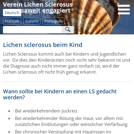
Verein Lichen Sclerosus
- europaweit engagiert
Deutsch
English
Español
Français
Italiano
Português
Lichen sclerosus beim Kind
Lichen Sclerosus kommt auch bei Kindern und Jugendlichen
vor. Da dies den Kinderärzten noch nicht sehr bekannt ist und
die Diagnose auch nicht immer ganz einfach ist, wird der
Lichen sclerosus oft nicht früh genug erkannt.
Wann sollte bei Kindern an einen LS gedacht
werden?
Bei wiederkehrendem Juckreiz
Bei wiederkehrender Rötung der Haut, vor allem mit
zusätzlichen Einblutungen oder weisslicher Verfärbung
Bei chronischer Verstopfung mit Hautrissen im