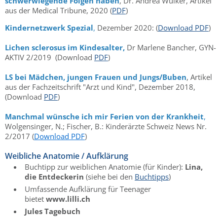
schwerwiegende Folgen haben
, Dr. Andrea Wülker, Artikel
aus der Medical Tribune, 2020 (
PDF
)
Kindernetzwerk Spezial
,
Dezember 2020: (
Download PDF
)
Lichen sclerosus im Kindesalter,
Dr Marlene Bancher, GYN-
AKTIV 2/2019 (Download
PDF
)
LS bei Mädchen, jungen Frauen und Jungs/Buben
, Artikel
aus der Fachzeitschrift "Arzt und Kind", Dezember 2018,
(Download
PDF
)
Manchmal wünsche ich mir Ferien von der Krankheit
,
Wolgensinger, N.; Fischer, B.: Kinderärzte Schweiz News Nr.
2/2017 (
Download PDF
)
Weibliche Anatomie / Aufklärung
Buchtipp zur weiblichen Anatomie (für Kinder):
Lina,
die Entdeckerin
(siehe bei den
Buchtipps
)
Umfassende Aufklärung für Teenager
bietet
www.lilli.ch
Jules Tagebuch