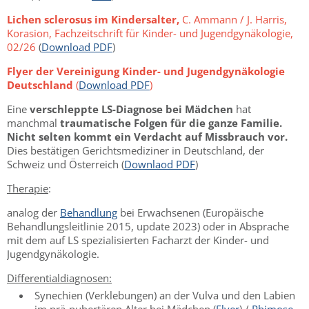
Lichen sclerosus im Kindersalter,
C. Ammann / J. Harris,
Korasion, Fachzeitschrift für Kinder- und Jugendgynäkologie,
02/26
(
Download PDF
)
Flyer der Vereinigung Kinder- und Jugendgynäkologie
Deutschland
(
Download PDF
)
Eine
verschleppte LS-Diagnose bei Mädchen
hat
manchmal
traumatische Folgen für die ganze Familie.
Nicht selten kommt ein Verdacht auf Missbrauch vor.
Dies bestätigen Gerichtsmediziner in Deutschland, der
Schweiz und Österreich (
Downlaod PDF
)
Therapie
:
analog der
Behandlung
bei Erwachsenen (Europäische
Behandlungsleitlinie 2015, update 2023) oder in Absprache
mit dem auf LS spezialisierten Facharzt der Kinder- und
Jugendgynäkologie.
Differentialdiagnosen:
Synechien (Verklebungen) an der Vulva und den Labien
im prä-pubertären Alter bei Mädchen (
Flyer
) /
Phimose