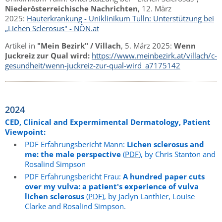
Niederösterreichische Nachrichten
, 12. März
2025:
Hauterkrankung - Uniklinikum Tulln: Unterstützung bei
„Lichen Sclerosus" - NÖN.at
Artikel in
"Mein Bezirk" / Villach
, 5. März 2025:
Wenn
Juckreiz zur Qual wird:
https://www.meinbezirk.at/villach/c-
gesundheit/wenn-juckreiz-zur-qual-wird_a7175142
2024
CED, Clinical and Expermimental Dermatology, Patient
Viewpoint:
PDF Erfahrungsbericht Mann:
Lichen sclerosus and
me: the male perspective
(
PDF
), by Chris Stanton and
Rosalind Simpson
PDF Erfahrungsbericht Frau:
A hundred paper cuts
over my vulva: a patient's experience of vulva
lichen sclerosus
(
PDF
), by Jaclyn Lanthier, Louise
Clarke and Rosalind Simpson.