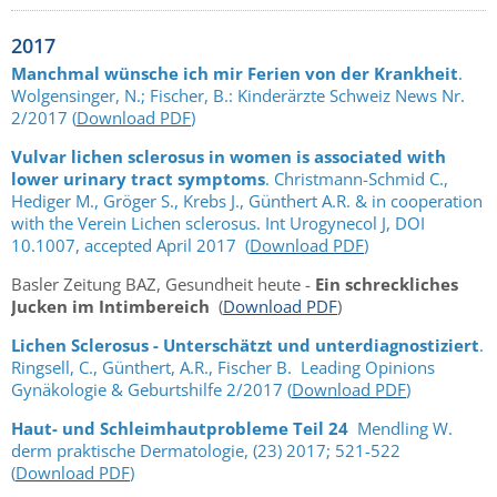
2017
Manchmal wünsche ich mir Ferien von der Krankheit
.
Wolgensinger, N.; Fischer, B.: Kinderärzte Schweiz News Nr.
2/2017 (
Download PDF
)
Vulvar lichen sclerosus in women is associated with
lower urinary tract symptoms
. Christmann-Schmid C.,
Hediger M., Gröger S., Krebs J., Günthert A.R. & in cooperation
with the Verein Lichen sclerosus. Int Urogynecol J, DOI
10.1007, accepted April 2017 (
Download PDF
)
Basler Zeitung BAZ, Gesundheit heute -
Ein schreckliches
Jucken im Intimbereich
(
Download PDF
)
Lichen Sclerosus - Unterschätzt und unterdiagnostiziert
.
Ringsell, C., Günthert, A.R., Fischer B. Leading Opinions
Gynäkologie & Geburtshilfe 2/2017 (
Download PDF
)
Haut- und Schleimhautprobleme Teil 24
Mendling W.
derm praktische Dermatologie, (23) 2017; 521-522
(
Download PDF
)