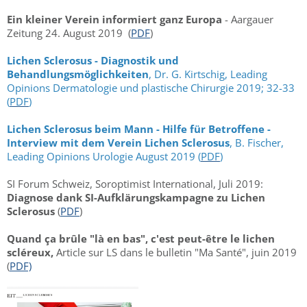
Ein kleiner Verein informiert ganz Europa
- Aargauer
Zeitung 24. August 2019 (
PDF
)
Lichen Sclerosus - Diagnostik und
Behandlungsmöglichkeiten
, Dr. G. Kirtschig, Leading
Opinions Dermatologie und plastische Chirurgie 2019; 32-33
(
PDF
)
Lichen Sclerosus beim Mann - Hilfe für Betroffene -
Interview mit dem Verein Lichen Sclerosus
, B. Fischer,
Leading Opinions Urologie August 2019 (
PDF
)
SI Forum Schweiz, Soroptimist International, Juli 2019:
Diagnose dank SI-Aufklärungskampagne zu Lichen
Sclerosus
(
PDF
)
Quand ça brûle "là en bas", c'est peut-être le lichen
scléreux,
Article sur LS dans le bulletin "Ma Santé", juin 2019
(
PDF)