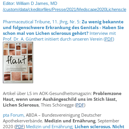
Editor: William D James, MD
/custom/data/ckeditorfiles/Presse/2021/Medscape2020Lichenscler
Pharmaceutical Tribune, 11. Jhrg, Nr. 5:
Zu wenig bekannte
und folgenschwere Erkrankung des Genitals - Haben Sie
schon mal von Lichen scleros
us gehört?
Interview mit
Prof. Dr. A. Günthert initiiert durch unseren Verein (
PDF
)
Artikel über LS im AOK-Gesundheitsmagazin:
Problemzone
Haut, wenn unser Aushängeschild uns im Stich lässt,
Lichen Sclerosus
, Thies Schönegge (
PDF
)
pta Forum,
ABDA – Bundesvereinigung Deutscher
Apothekerverbände.
Medizin und Ernährung
, September
2020 (
PDF
)
Medizin und Ernährung;
Lichen sclerosus. Nicht