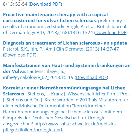
8/13; 53-54 (
Download PDF
)
Proactive maintenance therapy with a topical
corticosteroid for vulvar lichen sclerosus
: preliminary
results of a randomized study. Virgili, A. et al: British Journal
of Dermatology BJD, 2013;(168):1316-1324 (
Download PDF
)
Diagnosis an treatment of Lichen sclerosus - an update
Fistarol, S.K., Itin, P. Am J Clin Dermatol (2013) 14:27-47
(
Download PDF
)
Manifestationen von Haut- und Systemerkrankungen an
der Vulva
. Lautenschlager, S.;
info@gynäkologie_02_2013:15-19 (
Download PDF
)
Korrektur einer Harnröhrenmündungsenge bei Lichen
Sclerosus
Steffens, J., Kranz J. Wissenschaftlicher Firm. Prof.
J. Steffens und Dr. J. Kranz wurden in 2013 als Mitautoren für
die medizinische Dokumentation "Korrektur einer
Harnröhrenmündungsenge bei Lichen sclerosus" mit dem
Filmpreis der Deutschen Gesellschaft für Urologie
ausgezeichnet!
http://www.sah-eschweiler.de/medizin-
pflege/kliniken/urologie-und-