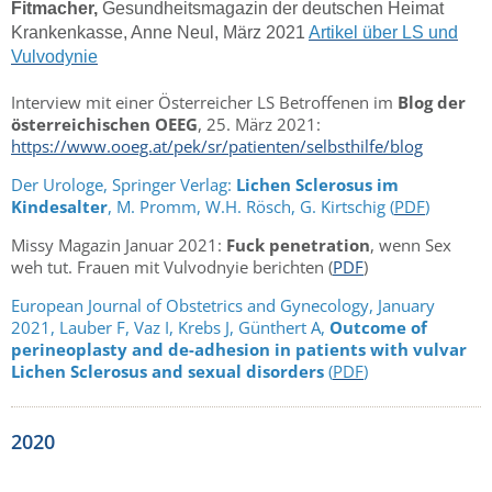
Fitmacher,
Gesundheitsmagazin der deutschen Heimat
Krankenkasse, Anne Neul, März 2021
Artikel über LS und
Vulvodynie
Interview mit einer Österreicher LS Betroffenen im
Blog der
österreichischen OEEG
, 25. März 2021:
https://www.ooeg.at/pek/sr/patienten/selbsthilfe/blog
Der Urologe, Springer Verlag:
Lichen Sclerosus im
Kindesalter
, M. Promm, W.H. Rösch, G. Kirtschig (
PDF
)
Missy Magazin Januar 2021:
Fuck penetration
, wenn Sex
weh tut. Frauen mit Vulvodnyie berichten (
PDF
)
European Journal of Obstetrics and Gynecology,
January
2021, Lauber F, Vaz I, Krebs J, Günthert A,
Outcome of
perineoplasty and de-adhesion in patients with vulvar
Lichen Sclerosus and sexual disorders
(
PDF
)
2020