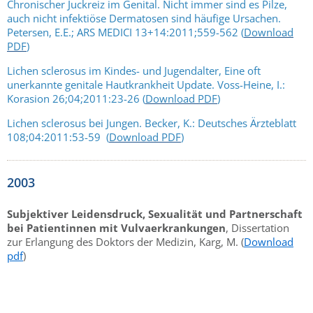
Chronischer Juckreiz im Genital. Nicht immer sind es Pilze,
auch nicht infektiöse Dermatosen sind häufige Ursachen.
Petersen, E.E.; ARS MEDICI 13+14:2011;559-562 (
Download
PDF
)
Lichen sclerosus im Kindes- und Jugendalter, Eine oft
unerkannte genitale Hautkrankheit Update. Voss-Heine, I.:
Korasion 26;04;2011:23-26 (
Download PDF
)
Lichen sclerosus bei Jungen. Becker, K.: Deutsches Ärzteblatt
108;04:2011:53-59 (
Download PDF
)
2003
Subjektiver Leidensdruck, Sexualität und Partnerschaft
bei Patientinnen mit Vulvaerkrankungen
, Dissertation
zur Erlangung des Doktors der Medizin, Karg, M. (
Download
pdf
)