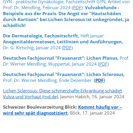
GYN - praktische Gynäkologie, Fachzeitschrift GYN, Artikel von
Prof. Dr. Mendling, Februar 2024 (
PDF
):
Vulvabefunde -
Beispiele aus der Praxis. Die Angst vor "Hautschäden
durch Kortison" bei Lichen Sclerosus ist unbegründet, ja
schädlich!
Die Dermatologie, Fachzeitschrift,
Heft Januar:
Anogenitaldermatosen, Leitlinien und Ausführungen,
Dr. G. Kirtschig, Januar 2024
(
PDF
)
Deutsches Fachjournal "Frauenarzt": Lichen Planus,
Prof.
Dr. Werner Mendling, Wuppertal, Januar 2024
(
PDF
)
Deutsches Fachjournal "Frauenarzt": Lichen Sclerosus,
Prof. Dr. Werner Mendling, Ende Dezember
(
PDF
)
Lichen Sclerosus: Diese schmerzhafte Erkrankung schädigt
Vulva und Vorhaut (rnd.de)
,
Jasmin Habich, 16. Januar 2024
Schweizer
Boulevarzeitung Blick
:
Kommt häufig vor –
wird sehr spät diagnostiziert
,
Blick, 17. Januar 2024