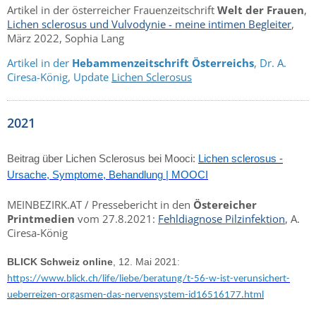
Artikel in der österreicher Frauenzeitschrift
Welt der Frauen
,
Lichen sclerosus und Vulvodynie - meine intimen Begleiter
,
März 2022, Sophia Lang
Artikel in der
Hebammenzeitschrift Österreichs
, Dr. A.
Ciresa-König, Update
Lichen Sclerosus
2021
Beitrag über Lichen Sclerosus bei Mooci:
Lichen sclerosus -
Ursache, Symptome, Behandlung | MOOCI
MEINBEZIRK.AT / Pressebericht in den
Östereicher
Printmedien
vom 27.8.2021:
Fehldiagnose Pilzinfektion
, A.
Ciresa-König
BLICK Schweiz online
, 12. Mai 2021
:
https://www.blick.ch/life/liebe/beratung/t-56-w-ist-verunsichert-
ueberreizen-orgasmen-das-nervensystem-id16516177.html