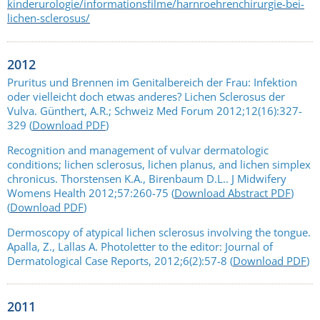
kinderurologie/informationsfilme/harnroehrenchirurgie-bei-
lichen-sclerosus/
2012
Pruritus und Brennen im Genitalbereich der Frau: Infektion
oder vielleicht doch etwas anderes? Lichen Sclerosus der
Vulva. Günthert, A.R.; Schweiz Med Forum 2012;12(16):327-
329 (
Download PDF
)
Recognition and management of vulvar dermatologic
conditions; lichen sclerosus, lichen planus, and lichen simplex
chronicus. Thorstensen K.A., Birenbaum D.L.. J Midwifery
Womens Health 2012;57:260-75 (
Download Abstract PDF
)
(
Download PDF
)
Dermoscopy of atypical lichen sclerosus involving the tongue.
Apalla, Z., Lallas A. Photoletter to the editor: Journal of
Dermatological Case Reports, 2012;6(2):57-8 (
Download PDF
)
2011