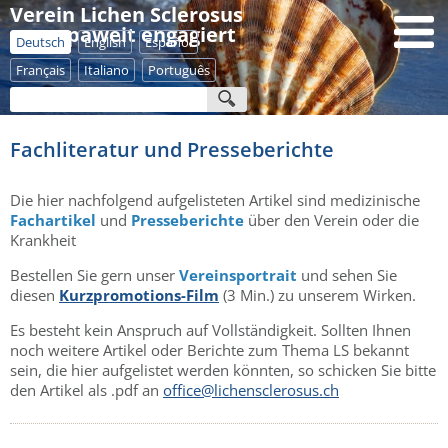
Verein Lichen Sclerosus
- europaweit engagiert
Deutsch
English
Español
Français
Italiano
Português
Fachliteratur und Presseberichte
Die hier nachfolgend aufgelisteten Artikel sind medizinische
Fachartikel
und
Presseberichte
über den Verein oder die
Krankheit
Bestellen Sie gern unser
Vereinsportrait
und sehen Sie
diesen
Kurzpromotions-Film
(3 Min.) zu unserem Wirken.
Es besteht kein Anspruch auf Vollständigkeit. Sollten Ihnen
noch weitere Artikel oder Berichte zum Thema LS bekannt
sein, die hier aufgelistet werden könnten, so schicken Sie bitte
den Artikel als .pdf an
office@lichensclerosus.ch