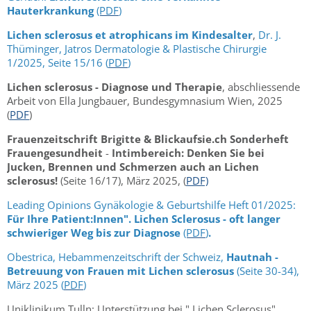
Hauterkrankung
(PDF
)
Lichen sclerosus et atrophicans im Kindesalter
,
Dr. J.
Thüminger, Jatros Dermatologie & Plastische Chirurgie
1/2025, Seite 15/16 (
PDF
)
Lichen sclerosus - Diagnose und Therapie
, abschliessende
Arbeit von Ella Jungbauer, Bundesgymnasium Wien, 2025
(
PDF
)
Frauenzeitschrift Brigitte & Blickaufsie.ch Sonderheft
Frauengesundheit
-
Intimbereich: Denken Sie bei
Jucken, Brennen und Schmerzen auch an Lichen
sclerosus!
(Seite 16/17), März 2025, (
PDF)
Leading Opinions Gynäkologie & Geburtshilfe Heft 01/2025:
Für Ihre Patient:Innen". Lichen Sclerosus - oft langer
schwieriger Weg bis zur Diagnose
(PDF
)
.
Obestrica, Hebammenzeitschrift der Schweiz,
Hautnah -
Betreuung von Frauen mit Lichen sclerosus
(Seite 30-34),
März 2025 (
PDF
)
Uniklinikum Tulln: Unterstützung bei " Lichen Sclerosus",