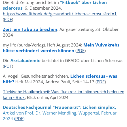
Die Bild-Zeitung berichtet im
"Fitbook" über Lichen
sclerosus
, 6. Dezember 2024,
https://www.fitbook.de/gesundheit/lichen-sclerosus?ref=1
(
PDF
)
Zeit, ein Tabu zu brechen
: Aargauer Zeitung, 23. Oktober
2024
my life (burda-Verlag). Heft August 2024:
Mein Vulvakrebs
hätte verhindert werden können
(
PDF
)
Die
Arztakademie
berichtet in GRADO über Lichen Sclerosus
(
PDF
)
A. Vogel, Gesundheitsnachrichten,
Lichen sclerosus - was
hilft?
Heft Mai 2024, Andrea Pauli, Seite 14-17 (
PDF
).
Tückische Hautkrankheit: Was Juckreiz im Intimbereich bedeuten
kann - Blick
, Blick online, April 2024
Deutsches Fachjournal "Frauenarzt": Lichen simplex,
Artikel von Prof. Dr. Werner Mendling, Wuppertal, Februar
2024 (
PDF
)