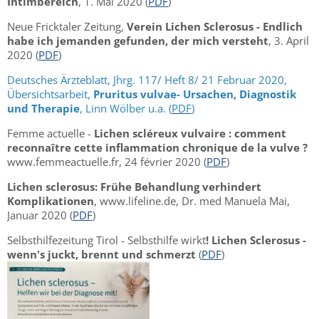
Intimbereich
, 1. Mai 2020 (
PDF
)
Neue Fricktaler Zeitung,
Verein Lichen Sclerosus - Endlich
habe ich jemanden gefunden, der mich versteht
, 3. April
2020 (
PDF
)
Deutsches Ärzteblatt, Jhrg. 117/ Heft 8/ 21 Februar 2020,
Übersichtsarbeit,
Pruritus vulvae- Ursachen, Diagnostik
und Therapie
, Linn Wölber u.a. (
PDF
)
Femme actuelle -
Lichen scléreux vulvaire : comment
reconnaître cette inflammation chronique de la vulve ?
www.femmeactuelle.fr, 24 février 2020 (
PDF
)
Lichen sclerosus: Frühe Behandlung verhindert
Komplikationen
, www.lifeline.de, Dr. med Manuela Mai,
Januar 2020 (
PDF
)
Selbsthilfezeitung Tirol - Selbsthilfe wirkt
! Lichen
Sclerosus -
wenn's juckt, brennt und schmerzt
(
PDF
)