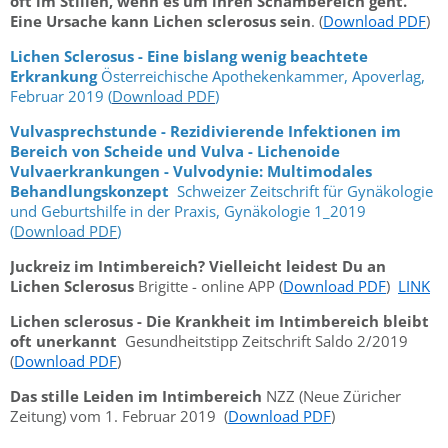
oft im Stillen, wenn es um ihren Schambereich geht.
Eine Ursache kann Lichen sclerosus sein
. (
Download PDF
)
Lichen Sclerosus - Eine bislang wenig beachtete
Erkrankung
Österreichische Apothekenkammer, Apoverlag,
Februar 2019 (
Download PDF
)
Vulvasprechstunde - Rezidivierende Infektionen im
Bereich von Scheide und Vulva - Lichenoide
Vulvaerkrankungen - Vulvodynie: Multimodales
Behandlungskonzept
Schweizer Zeitschrift für Gynäkologie
und Geburtshilfe in der Praxis, Gynäkologie 1_2019
(
Download PDF
)
Juckreiz im Intimbereich? Vielleicht leidest Du an
Lichen Sclerosus
Brigitte - online APP (
Download PDF
)
LINK
Lichen sclerosus - Die Krankheit im Intimbereich bleibt
oft unerkannt
Gesundheitstipp Zeitschrift Saldo 2/2019
(
Download PDF
)
Das stille Leiden im Intimbereich
NZZ (Neue Züricher
Zeitung) vom 1. Februar 2019 (
Download PDF
)