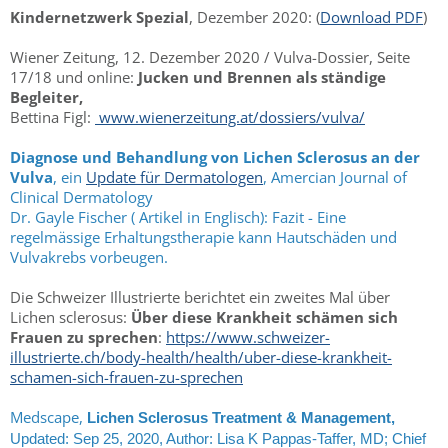
Kindernetzwerk Spezial
, Dezember 2020: (
Download PDF
)
Wiener Zeitung, 12. Dezember 2020 / Vulva-Dossier, Seite
17/18 und online:
Jucken und Brennen als ständige
Begleiter,
Bettina Figl:
www.wienerzeitung.at/dossiers/vulva/
Diagnose und Behandlung von Lichen Sclerosus an der
Vulva
, ein
Update für Dermatologen
, Amercian Journal of
Clinical Dermatology
Dr. Gayle Fischer ( Artikel in Englisch): Fazit - Eine
regelmässige Erhaltungstherapie kann Hautschäden und
Vulvakrebs vorbeugen.
Die Schweizer Illustrierte berichtet ein zweites Mal über
Lichen sclerosus:
Über diese Krankheit schämen sich
Frauen zu sprechen
:
https://www.schweizer-
illustrierte.ch/body-health/health/uber-diese-krankheit-
schamen-sich-frauen-zu-sprechen
Medscape,
Lichen Sclerosus Treatment & Management,
Updated: Sep 25, 2020,
Author: Lisa K Pappas-Taffer, MD; Chief