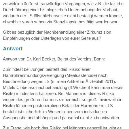
zu wirklich äußerst fragwürdigen Vorgängen, wie z.B. die falsche
Durchführung einer histologischen Untersuchung der Vorhaut,
wodurch der LS fälschlicherweise nicht bestätigt werden konnte,
obwohl er vorab schon via Stanzbiopsie bestätigt worden war.
Gibt es bezüglich der Nachbehandlung einer Zirkumzision
Empfehlungen oder Unterlagen von eurer Seite aus?
Antwort
Antwort von Dr. Karl Becker, Beirat des Vereins, Bonn:
Zumindest bei Jungen besteht das Risiko einer
Harnröhrenmündungsverengung (Meatusstenose) nach
Beschneidung wegen LS (s. mein Artikel im Ärzteblatt 2011).
Mittels Clobetasolnachbehandlung (4 Wochen) kann man dieses
Risiko mindestens halbieren. Bei Männern ist dieses Risiko
wegen des größeren Lumens sicher nicht so groß. Inwieweit ein
Risiko für einen postoperativen Befall der Harnröhre mit LS
besteht ist sicherlich im Wesentlichen vom individuellen
Ausgangsbefund abhängig und pauschal nicht zu beantworten.
Zur Frage, wie hoch das Risiko bei Männern generell ist, gibt es