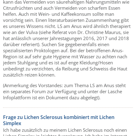
kann das Vermeiden von säurehaltigen Nahrungsmitteln wie
Citrusfrüchten und auch Vermeiden von scharfem Essen
helfen. Auch mit Wein- und Kaffeekonsum sollte man
vorsichtig sein. Einen literaturbasierten Zusammenhang gibt
es unseres Wissens nicht. LS am Anus wird ähnlich therapiert
wie an der Vulva (siehe Referat von Dr. Christine Maurus, sie
hat anlässlich unserer Jahrestagungen 2016, 2017 und 2018
darüber referiert). Suchen Sie gegebenenfalls einen
spezialisierten Proktologen auf. Bei der betroffenen Anus-
Region ist auf sehr gute Hygiene mit Wasser zu achten nach
jedem Stuhlgang und es ist auf enge Kleidung/Hosen
unbedingt zu verzichten, da Reibung und Schweiss die Haut
zusätzlich reizen können.
(Anmerkung des Vorstandes: zum Thema LS am Anus steht
ein separates Forum zur Verfügung und unter der Lasche
Infoplattform ist ein Dokument dazu abgelegt).
Frage zu Lichen Sclerosus kombiniert mit Lichen
Simplex
Ich habe zusätzlich zu meinem Lichen Sclerosus noch einen
Lichen Simplex in leichter Ausprägung. Ich habe im Internet