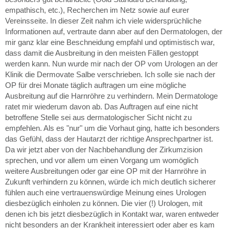
empathisch, etc.), Recherchen im Netz sowie auf eurer
Vereinsseite. In dieser Zeit nahm ich viele widersprüchliche
Informationen auf, vertraute dann aber auf den Dermatologen, der
mir ganz klar eine Beschneidung empfahl und optimistisch war,
dass damit die Ausbreitung in den meisten Fällen gestoppt
werden kann. Nun wurde mir nach der OP vom Urologen an der
Klinik die Dermovate Salbe verschrieben. Ich solle sie nach der
OP für drei Monate täglich auftragen um eine mögliche
Ausbreitung auf die Harnröhre zu verhindern. Mein Dermatologe
ratet mir wiederum davon ab. Das Auftragen auf eine nicht
betroffene Stelle sei aus dermatologischer Sicht nicht zu
empfehlen. Als es "nur" um die Vorhaut ging, hatte ich besonders
das Gefühl, dass der Hautarzt der richtige Ansprechpartner ist.
Da wir jetzt aber von der Nachbehandlung der Zirkumzision
sprechen, und vor allem um einen Vorgang um womöglich
weitere Ausbreitungen oder gar eine OP mit der Harnröhre in
Zukunft verhindern zu können, würde ich mich deutlich sicherer
fühlen auch eine vertrauenswürdige Meinung eines Urologen
diesbezüglich einholen zu können. Die vier (!) Urologen, mit
denen ich bis jetzt diesbezüglich in Kontakt war, waren entweder
nicht besonders an der Krankheit interessiert oder aber es kam