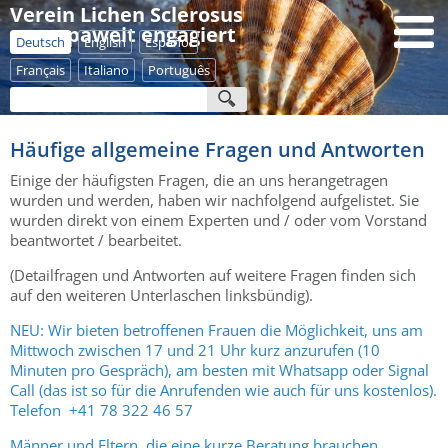
Verein Lichen Sclerosus
- europaweit engagiert
Deutsch
English
Español
Français
Italiano
Português
Häufige allgemeine Fragen und Antworten
Einige der häufigsten Fragen, die an uns herangetragen
wurden und werden, haben wir nachfolgend aufgelistet. Sie
wurden direkt von einem Experten und / oder vom Vorstand
beantwortet / bearbeitet.
(Detailfragen und Antworten auf weitere Fragen finden sich
auf den weiteren Unterlaschen linksbündig).
NEU: Wir bieten betroffenen Frauen die Möglichkeit, uns am
Mittwoch zwischen 17 und 21 Uhr kurz anzurufen (10
Minuten pro Gespräch), am besten mit Whatsapp oder Signal
Call (das ist so für die Anrufenden wie auch für uns kostenlos).
Telefon +41 78 322 46 57
Männer und Eltern, die eine kurze Beratung brauchen,