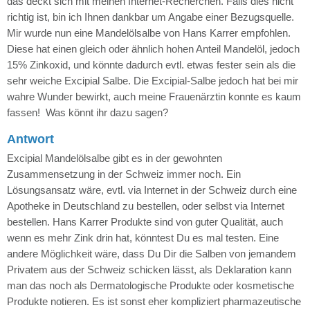
das deckt sich mit meinen Internet-Recherchen. Falls dies nicht
richtig ist, bin ich Ihnen dankbar um Angabe einer Bezugsquelle.
Mir wurde nun eine Mandelölsalbe von Hans Karrer empfohlen.
Diese hat einen gleich oder ähnlich hohen Anteil Mandelöl, jedoch
15% Zinkoxid, und könnte dadurch evtl. etwas fester sein als die
sehr weiche Excipial Salbe. Die Excipial-Salbe jedoch hat bei mir
wahre Wunder bewirkt, auch meine Frauenärztin konnte es kaum
fassen! Was könnt ihr dazu sagen?
Antwort
Excipial Mandelölsalbe gibt es in der gewohnten
Zusammensetzung in der Schweiz immer noch. Ein
Lösungsansatz wäre, evtl. via Internet in der Schweiz durch eine
Apotheke in Deutschland zu bestellen, oder selbst via Internet
bestellen. Hans Karrer Produkte sind von guter Qualität, auch
wenn es mehr Zink drin hat, könntest Du es mal testen. Eine
andere Möglichkeit wäre, dass Du Dir die Salben von jemandem
Privatem aus der Schweiz schicken lässt, als Deklaration kann
man das noch als Dermatologische Produkte oder kosmetische
Produkte notieren. Es ist sonst eher kompliziert pharmazeutische