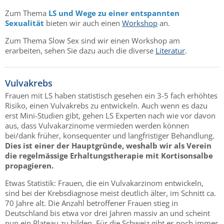
Zum Thema
LS und Wege zu einer entspannten
Sexualität
bieten wir auch einen
Workshop
an.
Zum Thema Slow Sex sind wir einen Workshop am
erarbeiten, sehen Sie dazu auch die diverse
Literatur
.
Vulvakrebs
Frauen mit LS haben statistisch gesehen ein 3-5 fach erhöhtes
Risiko, einen Vulvakrebs zu entwickeln. Auch wenn es dazu
erst Mini-Studien gibt, gehen LS Experten nach wie vor davon
aus, dass Vulvakarzinome vermieden werden können
bei/dank früher, konsequenter und langfristiger Behandlung.
Dies ist einer der Hauptgründe, weshalb wir als Verein
die regelmässige Erhaltungstherapie mit Kortisonsalbe
propagieren.
Etwas Statistik: Frauen, die ein Vulvakarzinom entwickeln,
sind bei der Krebsdiagnose meist deutlich älter, im Schnitt ca.
70 Jahre alt. Die Anzahl betroffener Frauen stieg in
Deutschland bis etwa vor drei Jahren massiv an und scheint
nun ein Plateau zu bilden. Für die Schweiz gibt es noch immer