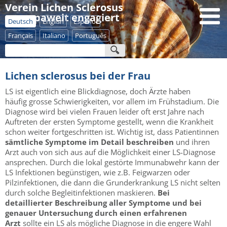
Verein Lichen Sclerosus
- europaweit engagiert
Deutsch
English
Español
Français
Italiano
Português
Lichen sclerosus bei der Frau
LS ist eigentlich eine Blickdiagnose, doch Ärzte haben
häufig grosse Schwierigkeiten, vor allem im Frühstadium. Die
Diagnose wird bei vielen Frauen leider oft erst Jahre nach
Auftreten der ersten Symptome gestellt, wenn die Krankheit
schon weiter fortgeschritten ist. Wichtig ist, dass Patientinnen
sämtliche Symptome im Detail beschreiben
und ihren
Arzt auch von sich aus auf die Möglichkeit einer LS-Diagnose
ansprechen. Durch die lokal gestörte Immunabwehr kann der
LS Infektionen begünstigen, wie z.B. Feigwarzen oder
Pilzinfektionen, die dann die Grunderkrankung LS nicht selten
durch solche Begleitinfektionen maskieren.
Bei
detaillierter Beschreibung aller Symptome und bei
genauer Untersuchung durch einen erfahrenen
Arzt
sollte ein LS als mögliche Diagnose in die engere Wahl