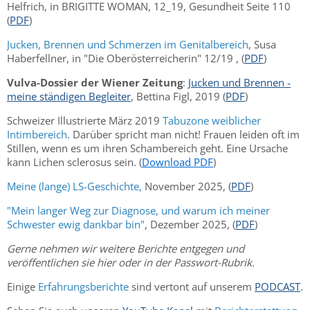
Helfrich, in BRIGITTE WOMAN, 12_19, Gesundheit Seite 110
(
PDF
)
Jucken, Brennen und Schmerzen im Genitalbereich
, Susa
Haberfellner, in "Die Oberösterreicherin" 12/19 , (
PDF
)
Vulva-Dossier der Wiener Zeitung
:
Jucken und Brennen -
meine ständigen Begleiter
, Bettina Figl, 2019 (
PDF
)
Schweizer Illustrierte März 2019
Tabuzone weiblicher
Intimbereich
. Darüber spricht man nicht! Frauen leiden oft im
Stillen, wenn es um ihren Schambereich geht. Eine Ursache
kann Lichen sclerosus sein. (
Download PDF
)
Meine (lange) LS-Geschichte,
November 2025, (
PDF
)
"Mein langer Weg zur Diagnose, und warum ich meiner
Schwester ewig dankbar bin"
, Dezember 2025, (
PDF
)
Gerne nehmen wir weitere Berichte entgegen und
veröffentlichen sie hier oder in der Passwort-Rubrik.
Einige
Erfahrungsberichte
sind vertont auf unserem
PODCAST
.