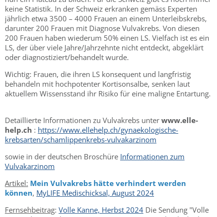
keine Statistik. In der Schweiz erkranken gemäss Experten
jährlich etwa 3500 – 4000 Frauen an einem Unterleibskrebs,
darunter 200 Frauen mit Diagnose Vulvakrebs. Von diesen
200 Frauen haben wiederum 50% einen LS. Vielfach ist es ein
LS, der über viele Jahre/Jahrzehnte nicht entdeckt, abgeklärt
oder diagnostiziert/behandelt wurde.
Wichtig: Frauen, die ihren LS konsequent und langfristig
behandeln mit hochpotenter Kortisonsalbe, senken laut
aktuellem Wissensstand ihr Risiko für eine maligne Entartung.
Detaillierte Informationen zu Vulvakrebs unter
www.elle-
help.ch
:
https://www.ellehelp.ch/gynaekologische-
krebsarten/schamlippenkrebs-vulvakarzinom
sowie in der deutschen Broschüre
Informationen zum
Vulvakarzinom
Artikel:
Mein Vulvakrebs hätte verhindert werden
können
,
MyLIFE Medischicksal, August 2024
Fernsehbeitrag
:
Volle Kanne, Herbst 2024
Die Sendung "Volle