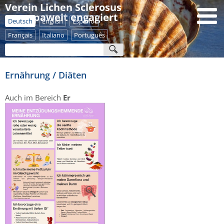
Verein Lichen Sclerosus
- europaweit engagiert
Deutsch
English
Español
Français
Italiano
Português
Ernährung / Diäten
Auch im Bereich
Er