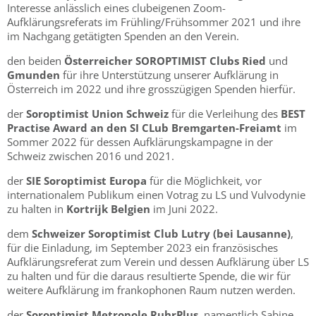
Interesse anlässlich eines clubeigenen Zoom-
Aufklärungsreferats im Frühling/Frühsommer 2021 und ihre
im Nachgang getätigten Spenden an den Verein.
den beiden
Österreicher SOROPTIMIST Clubs Ried
und
Gmunden
für ihre Unterstützung unserer Aufklärung in
Österreich im 2022 und ihre grosszügigen Spenden hierfür.
der
Soroptimist Union Schweiz
für die Verleihung des
BEST
Practise Award an den SI CLub Bremgarten-Freiamt
im
Sommer 2022 für dessen Aufklärungskampagne in der
Schweiz zwischen 2016 und 2021.
der
SIE Soroptimist Europa
für die Möglichkeit, vor
internationalem Publikum einen Votrag zu LS und Vulvodynie
zu halten in
Kortrijk Belgien
im Juni 2022.
dem
Schweizer Soroptimist Club Lutry (bei Lausanne)
,
für die Einladung, im September 2023 ein französisches
Aufklärungsreferat zum Verein und dessen Aufklärung über LS
zu halten und für die daraus resultierte Spende, die wir für
weitere Aufklärung im frankophonen Raum nutzen werden.
der
Soroptimist Metropole RuhrPlus
, namentlich Sabine