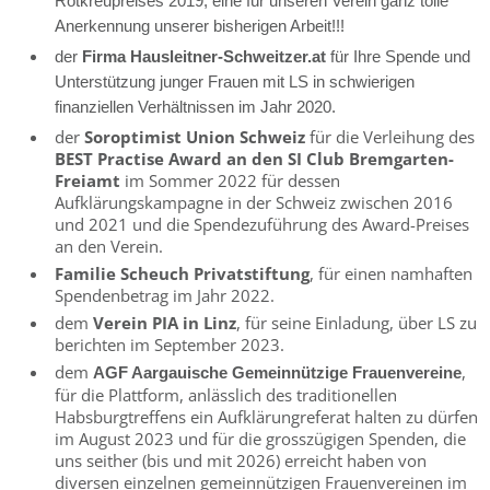
Rotkreupreises 2019, eine für unseren Verein ganz tolle
Anerkennung unserer bisherigen Arbeit!!!
der
Firma Hausleitner-Schweitzer.at
für Ihre Spende und
Unterstützung junger Frauen mit LS in schwierigen
finanziellen Verhältnissen im Jahr 2020.
der
Soroptimist Union Schweiz
für die Verleihung des
BEST Practise Award an den SI Club Bremgarten-
Freiamt
im Sommer 2022 für dessen
Aufklärungskampagne in der Schweiz zwischen 2016
und 2021 und die Spendezuführung des Award-Preises
an den Verein.
Familie Scheuch Privatstiftung
, für einen namhaften
Spendenbetrag im Jahr 2022.
dem
Verein PIA in Linz
, für seine Einladung, über LS zu
berichten im September 2023.
dem
,
AGF Aargauische Gemeinnützige Frauenvereine
für die Plattform, anlässlich des traditionellen
Habsburgtreffens ein Aufklärungreferat halten zu dürfen
im August 2023 und für die grosszügigen Spenden, die
uns seither (bis und mit 2026) erreicht haben von
diversen einzelnen gemeinnützigen Frauenvereinen im