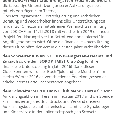
dem SOROPTIMIST Club Bremgarten-Freiamt
Schweiz
für
die tatkräftige Unterstützung unserer Aufklärungsarbeit
mittels Vorträgen zum Thema,
Übersetzungsarbeiten, Textredigierung und rechtlicher
Beratung und wiederholter finanzieller Unterstützung seit
Januar 2015, letztmals mittels einer Weihnachtssammlung
von 900 CHF am 11.12.2018 mit welcher im 2019 ein neues
Projekt "Aufklärungsflyer für Betroffene ohne Internet" in
Angriff genommen wird. Ohne die finanzielle Unterstützung
dieses Clubs hätte der Verein die ersten Jahre nicht überlebt.
den Schweizer KIWANIS CLUBS Bremgarten-Freiamt und
Zurzach
sowie dem
SOROPTIMIST Club Zug
für ihre
finanzielle Unterstützung im Jahr 2016! Dank diesen
Clubs konnten wir unser Buch "Jule und die Muscheln" im
Herbst/Winter 2016 an verschiedenen Ärztekongressen an
etliche interessierte Fachpersonen abgeben!
dem Schweizer SOROPTIMIST Club Mendrisiotto
für seine
Aufklärungsaktion im Tessin im Februar 2017 und die Spende
zur Finanzierung des Buchdrucks und Versand unseres
Aufklärungsbuches auf Italienisch an sämtliche Gynäkologen
und Kinderärzte in der italienischsprachigen Schweiz.