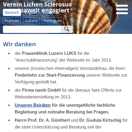
Verein Lichen Sclerosus
- europaweit engagiert
Deutsch
English
Español
Français
Italiano
Português
Wir danken
der
Frauenklinik Luzern LUKS
für die
"Anschubfinanzierung" der Webseite im Jahr 2013.
unserer (inzwischen ehemaligen) Vorstandsfrau, die ihren
Finderlohn zur Start-Finanzierung
unserer Webseite zur
Verfügung gestellt hat.
der
Firma naviti GmbH
für die überaus faire Offerte zur
Webseitenerstellung im 2013.
Unseren Beiräten
für die unentgeltliche fachliche
Begleitung und zeitnahe Beratung bei Fragen.
Herrn Prof. Dr. A. Günthert
und
Dr. Gudula Kirtschig
für
die stete Unterstützung und Beratung seit der