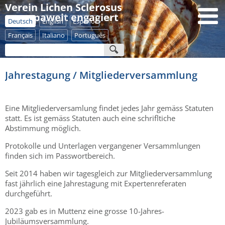
Verein Lichen Sclerosus
- europaweit engagiert
Deutsch
English
Español
Français
Italiano
Português
Jahrestagung / Mitgliederversammlung
Eine Mitgliederversamlung findet jedes Jahr gemäss Statuten
statt. Es ist gemäss Statuten auch eine schrifltiche
Abstimmung möglich.
Protokolle und Unterlagen vergangener Versammlungen
finden sich im Passwortbereich.
Seit 2014 haben wir tagesgleich zur Mitgliederversammlung
fast jährlich eine Jahrestagung mit Expertenreferaten
durchgeführt.
2023 gab es in Muttenz eine grosse 10-Jahres-
Jubiläumsversammlung.