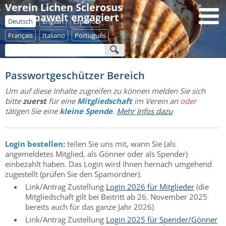
Verein Lichen Sclerosus
- europaweit engagiert
Deutsch
English
Español
Français
Italiano
Português
Passwortgeschützer Bereich
Um auf diese Inhalte zugreifen zu können melden Sie sich
bitte
zuerst
für eine
Mitgliedschaft
im Verein an
oder
tätigen Sie eine
kleine Spende
.
Mehr Infos dazu
Login bestellen:
teilen Sie uns mit, wann Sie (als
angemeldetes Mitglied, als Gönner oder als Spender)
einbezahlt haben. Das Login wird Ihnen hernach umgehend
zugestellt (prüfen Sie den Spamordner).
Link/Antrag Zustellung
Login 2026 für Mitglieder
(die
Mitgliedschaft gilt bei Beitritt ab 26. November 2025
bereits auch für das ganze Jahr 2026)
Link/Antrag Zustellung
Login 2025 für Spender/Gönner