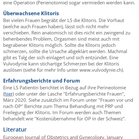
eine Operation (Perienotomie) sogar vermieden werden kann.
Überwachsene Klitoris
Bei vielen Frauen begräbt der LS die Klitoris. Die Vorhaut
(welche auch Frauen haben), lässt sich nicht mehr
verschieben. Rein anatomisch ist dies nicht ein zwingend zu
behenbendes Problem, Orgasmen sind meist auch mit
begrabener Klitoris möglich. Sollte die Klitoris jedoch
schmerzen, sollte die Ursache abgeklärt werden. Machmal
gibt es Talg der sich einlagert und sich entzündet. Eine
Vulvodynie kann stichartige Schmerzen bei der Klitoris
auslösen (siehe für mehr Info unter www.vulvodynie.ch).
Erfahrungsberichte und Forum
Eine LS Patientin berichtet in Bezug auf ihre Perineotomie
(
hier
) oder unter der Lasche "Erfahrungsberichte Frauen",
März 2020. Siehe zusätzlich im Forum unter "Frauen vor und
nach OP" Berichte zum Thema Behandlung mit PRP und
Freilegung der Klitoris. Im Forum werden auch Themen
behandelt wie "Kostenübernahme für OP in der Schweiz".
Literatur
European Journal of Obstetrics and Gynecology, January