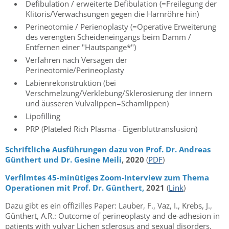
Defibulation / erweiterte Defibulation (=Freilegung der
Klitoris/Verwachsungen gegen die Harnröhre hin)
Perineotomie / Perienoplasty (=Operative Erweiterung
des verengten Scheideneingangs beim Damm /
Entfernen einer "Hautspange*")
Verfahren nach Versagen der
Perineotomie/Perineoplasty
Labienrekonstruktion (bei
Verschmelzung/Verklebung/Sklerosierung der innern
und äusseren Vulvalippen=Schamlippen)
Lipofilling
PRP (Plateled Rich Plasma - Eigenbluttransfusion)
Schriftliche Ausführungen dazu von Prof. Dr. Andreas
Günthert und Dr. Gesine Meili
, 2020
(
PDF
)
Verfilmtes 45-minütiges Zoom-Interview zum Thema
Operationen mit Prof. Dr. Günthert,
2021
(
Link
)
Dazu gibt es ein offizilles Paper: Lauber, F., Vaz, I., Krebs, J.,
Günthert, A.R.: Outcome of perineoplasty and de-adhesion in
patients with vulvar Lichen sclerosus and sexual disorders.