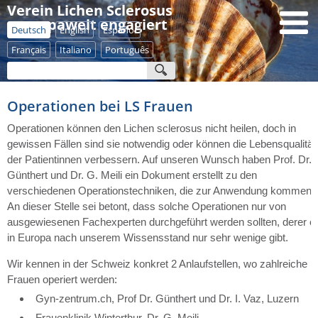
Verein Lichen Sclerosus
- europaweit engagiert
Deutsch
English
Español
Français
Italiano
Português
Operationen bei LS Frauen
Operationen können den Lichen sclerosus nicht heilen, doch in
gewissen Fällen sind sie notwendig oder können die Lebensqualität
der Patientinnen verbessern. Auf unseren Wunsch haben Prof. Dr.
Günthert und Dr. G. Meili ein Dokument erstellt zu den
verschiedenen Operationstechniken, die zur Anwendung kommen.
An dieser Stelle sei betont, dass solche Operationen nur von
ausgewiesenen Fachexperten durchgeführt werden sollten, derer e
in Europa nach unserem Wissensstand nur sehr wenige gibt.
Wir kennen in der Schweiz konkret 2 Anlaufstellen, wo zahlreiche
Frauen operiert werden:
Gyn-zentrum.ch, Prof Dr. Günthert und Dr. I. Vaz, Luzern