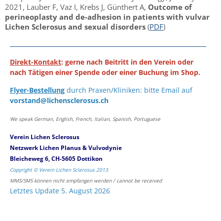
2021, Lauber F, Vaz I, Krebs J, Günthert A,
Outcome of
perineoplasty and de-adhesion in patients with vulvar
Lichen Sclerosus and sexual disorders
(
PDF
)
Direkt-Kontakt
: gerne nach Beitritt in den Verein oder
nach Tätigen einer Spende oder einer Buchung im Shop.
Flyer-Bestellung
durch Praxen/Kliniken: bitte Email auf
vorstand@lichensclerosus.ch
We speak German, English, French, Italian, Spanish, Portuguese
Verein Lichen Sclerosus
Netzwerk Lichen Planus & Vulvodynie
Bleicheweg 6, CH-5605 Dottikon
Copyright © Verein Lichen Sclerosus 2013
MMS/SMS können nicht empfangen werden / cannot be received
Letztes Update 5. August 2026