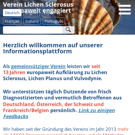
Verein Lichen Sclerosus
- europaweit engagiert
Deutsch
English
Español
Français
Italiano
Português
Herzlich willkommen auf unserer
Informationsplattform
Als
gemeinnütziger Verein
leisten wir
seit
13 Jahren
europaweit Aufklärung zu Lichen
Sclerosus, Lichen Planus und Vulvodynie.
Wir
unterstützen täglich Dutzende von frisch
Diagnostizierten und vermutlich Betroffenen aus
Deutschland, Österreich, der Schweiz und
Frankreich/Belgien
persönlich.
Link zu einigen
Feedbacks
Wir haben seit der Gründung des Vereins im Jahr 2013
mehr