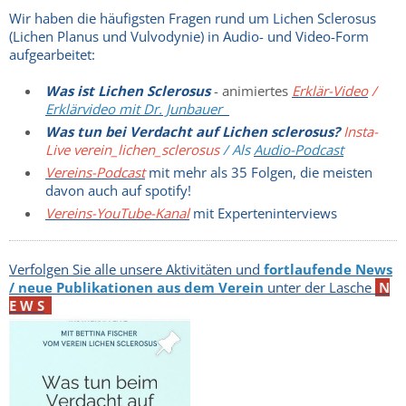
Wir haben die häufigsten Fragen rund um Lichen Sclerosus
(Lichen Planus und Vulvodynie) in Audio- und Video-Form
aufgearbeitet:
Was ist Lichen Sclerosus
- animiertes
Erklär-Video
/
Erklärvideo mit Dr. Junbauer
Was tun bei Verdacht auf Lichen sclerosus?
Insta-
Live verein_lichen_sclerosus
/ Als
Audio-Podcast
Vereins-Podcast
mit mehr als 35 Folgen, die meisten
davon auch auf spotify!
Vereins-YouTube-Kanal
mit Experteninterviews
Verfolgen Sie alle unsere Aktivitäten und
fortlaufende News
/ neue Publikationen aus dem Verein
unter der Lasche
N
E W S