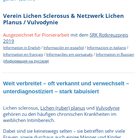
Verein Lichen Sclerosus & Netzwerk Lichen
Planus / Vulvodynie
Ausgezeichnet für Pionierarbeit
mit dem
SRK Rotkreuzpreis
2019
Information in English
/
Información en español
/
Informazioni in italiano
/
Information en français
/
Informações em português
/
Information in Russian
(Информация на русском)
Weit verbreitet – oft verkannt und verwechselt –
unterdiagnostiziert – stark tabuisiert
Lichen sclerosus,
Lichen (ruber) planus
und
Vulvodynie
gehören zu den häufigen chronischen Krankheiten im
weiblichen Intimbereich.
Dabei sind sie keineswegs selten – sie betreffen sehr viele
Frauen, sowie durchaus auch einige Männer und Kinder.