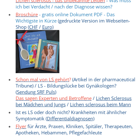
Lichen sclerosus - das unbekannte Leiden
-
Was muss
ich bei Verdacht / nach der Diagnose wissen?
Broschüre
- gratis online Dokument PDF - Das
Wichtigste in Kürze
(gedruckte Version im Webseiten-
Shop (
CHF
/
Euro)
Schon mal von LS gehört
?
(Artikel in der pharmaceutical
Tribune) / LS - Bildungslücke bei Gynäkologen?
(
Sendung SRF Puls
)
Das sagen Experten und Betroffene
/
Lichen Sclerosus
bei Mädchen und Jungs
/
Lichen sclerosus beim Mann
Ist es LS oder doch nicht? Krankheiten mit ähnlicher
Symptomatik (
Differentialdiagnosen)
Flyer
für Ärzte, Praxen, Kliniken, Spitäler, Therapeuten,
Apotheken, Hebammen, Pflegefachleute