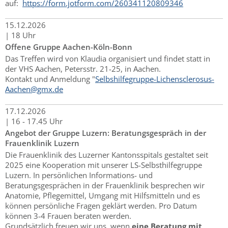
auf:
https://form.jotform.com/260341120809346
15.
12.
2026
|
18 Uhr
Offene Gruppe Aachen-Köln-Bonn
Das Treffen wird von Klaudia organisiert und findet statt in
der VHS Aachen, Petersstr. 21-25, in Aachen.
Kontakt und Anmeldung "
Selbshilfegruppe-Lichensclerosus-
Aachen@gmx.de
17.
12.
2026
|
16 - 17.45 Uhr
Angebot der Gruppe Luzern: Beratungsgespräch in der
Frauenklinik Luzern
Die Frauenklinik des Luzerner Kantonsspitals gestaltet seit
2025 eine Kooperation mit unserer LS-Selbsthilfegruppe
Luzern. In persönlichen Informations- und
Beratungsgesprächen in der Frauenklinik besprechen wir
Anatomie, Pflegemittel, Umgang mit Hilfsmitteln und es
können persönliche Fragen geklärt werden. Pro Datum
können 3-4 Frauen beraten werden.
Grundsätzlich freuen wir uns, wenn
eine Beratung mit