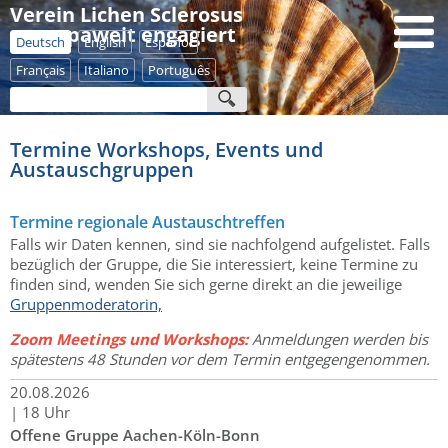
Verein Lichen Sclerosus
- europaweit engagiert
Deutsch
English
Español
Français
Italiano
Português
Termine Workshops, Events und
Austauschgruppen
Termine regionale Austauschtreffen
Falls wir Daten kennen, sind sie nachfolgend aufgelistet. Falls
bezüglich der Gruppe, die Sie interessiert, keine Termine zu
finden sind, wenden Sie sich gerne direkt an die jeweilige
Gruppenmoderatorin,
Zoom Meetings und Workshops:
Anmeldungen werden bis
spätestens 48 Stunden vor dem Termin entgegengenommen.
20.
08.
2026
|
18 Uhr
Offene Gruppe Aachen-Köln-Bonn