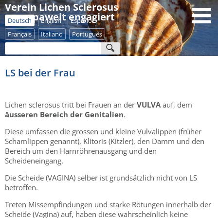
Verein Lichen Sclerosus
- europaweit engagiert
Deutsch
English
Español
Français
Italiano
Português
LS bei der Frau
Lichen sclerosus tritt bei Frauen an der
VULVA
auf, dem
äusseren Bereich der Genitalien
.
Diese umfassen die grossen und kleine Vulvalippen (früher
Schamlippen genannt), Klitoris (Kitzler), den Damm und den
Bereich um den Harnröhrenausgang und den
Scheideneingang.
Die Scheide (VAGINA) selber ist grundsätzlich nicht von LS
betroffen.
Treten Missempfindungen und starke Rötungen innerhalb der
Scheide (Vagina) auf, haben diese wahrscheinlich keine