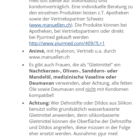
med soft (beide auf Silikonbasis) sind
kondomverträglich. Eine individuelle Beratung zu
den einzelnen Produkten leisten z.T. Apotheken
sowie der Vertriebspartner Schweiz
(
www.manuellen.ch
). Die Produkte können bei
Apotheken, bei Vertriebspartnern oder direkt
bei Pjurmed gekauft werden
http://www.pjurmed.com/409/?L=1
Animé,
mit Hyaloron, Vertrieb u.a. durch
www.manuellen.ch
Es gibt auch Frauen, die als "Gleitmittel" ein
Nachtkerzen-, Oliven-, Sanddorn- oder
Mandelöl, medizinische Vaseline oder
Deumavan
verwenden, aber Achtung, alle fetten
Öle sowie Deumavan sind
nicht
mit Kondomen
kompatibel!
Achtung:
Wer Dehnstifte oder Dildos aus Silikon
benutzt sollte grundsätzlich wasserbasierte
Gleitmittel anwenden, denn silikonbasierte
Gleitmittel können die Oberfläche der Dehnstifte
und Dildos angreifen, diese müssen in der Folge
eher ersetzt werden. Ausnahme: pjur med