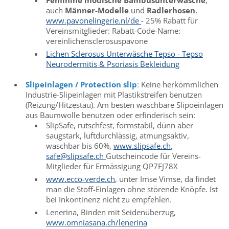
Feminine modische Bambusunterwäsche
,
auch
Männer-Modelle
und
Radlerhosen
,
www.pavonelingerie.nl
/de
- 25% Rabatt für
Vereinsmitglieder: Rabatt-Code-Name:
vereinlichensclerosuspavone
Lichen Sclerosus Unterwäsche Tepso - Tepso
Neurodermitis & Psoriasis Bekleidung
Slipeinlagen / Protection slip
:
Keine herkömmlichen
Industrie-Slipeinlagen mit Plastikstreifen benutzen
(Reizung/Hitzestau). Am besten waschbare Slipoeinlagen
aus Baumwolle benutzen oder erfinderisch sein:
SlipSafe, rutschfest, formstabil, dünn aber
saugstark, luftdurchlässig, atmungsaktiv,
waschbar bis 60%,
www.slipsafe.ch
,
safe@slipsafe.ch
Gutscheincode für Vereins-
Mitglieder für Ermässigung QP7FJ78X
www.ecco-verde.ch
, unter Imse Vimse, da findet
man die Stoff-Einlagen ohne störende Knöpfe. Ist
bei Inkontinenz nicht zu empfehlen.
Lenerina, Binden mit Seidenüberzug,
www.omniasana.ch/lenerina