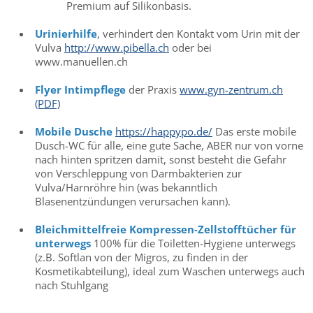
Premium auf Silikonbasis.
Urinierhilfe
, verhindert den Kontakt vom Urin mit der
Vulva
http://www.pibella.ch
oder bei
www.manuellen.ch
Flyer Intimpflege
der Praxis
www.gyn-zentrum.ch
(PDF)
Mobile Dusche
https://happypo.de/
Das erste mobile
Dusch-WC für alle, eine gute Sache, ABER nur von vorne
nach hinten spritzen damit, sonst besteht die Gefahr
von Verschleppung von Darmbakterien zur
Vulva/Harnröhre hin (was bekanntlich
Blasenentzündungen verursachen kann).
Bleichmittelfreie Kompressen-Zellstofftücher für
unterwegs
100% für die Toiletten-Hygiene unterwegs
(z.B. Softlan von der Migros, zu finden in der
Kosmetikabteilung), ideal zum Waschen unterwegs auch
nach Stuhlgang