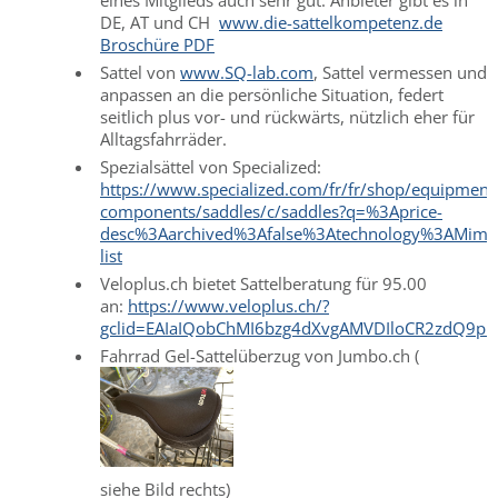
DE, AT und CH
www.die-sattelkompetenz.de
Broschüre PDF
Sattel von
www.SQ-lab.com
, Sattel vermessen und
anpassen an die persönliche Situation, federt
seitlich plus vor- und rückwärts, nützlich eher für
Alltagsfahrräder.
Spezialsättel von Specialized:
https://www.specialized.com/fr/fr/shop/equipment
components/saddles/c/saddles?q=%3Aprice-
desc%3Aarchived%3Afalse%3Atechnology%3AMimic&
list
Veloplus.ch bietet Sattelberatung für 95.00
an:
https://www.veloplus.ch/?
gclid=EAIaIQobChMI6bzg4dXvgAMVDIloCR2zdQ9p
Fahrrad Gel-Sattelüberzug von Jumbo.ch (
siehe Bild rechts)