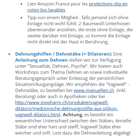
Lien Amazon France pour les
protections slip en
coton bio lavables
Tipp von einem Mitglied - falls jemand sich ohne
Einlage nicht wohl fühlt: 2 Baumwoll-Unterhosen
übereinander anziehen, die erste ohne Einlage, die
zweite darüber mit Einlage, so kommt die Einlage
nicht direkt mit der Haut in Berührung.
Dehnungshilfen / Dehnstäbe (= Dilatoren):
Eine
Anleitung zum Dehnen
stellen wir zur Verfügung
unter "Sexualität, Dehnen, Psyche". Wir bieten auch
Workshops zum Thema Dehnen an sowie individuelle
Beratungsgespräch unter Einbezug der persönlichen
Situation/Ausgangslage. Wir empfehlen die "Vagiwell" -
Dehnstäbe, zu bestellen bei
www.manuellen.ch
(inkl.
Beratung) oder auch in Apotheken oder bei
http://www.inopharm.ch/produkte/vagiwell-
dilators/medizinische-dehnungsstifte-aus-silikon-
vagiwell-dilators.html
.
Achtung,
es besteht ein
wesentlicher Unterschied zwischen den Stäben, Amielle
Stäbe sind eher hart und steiff, Vagiwell Stäbe eher
weicher und soft. Lest dazu die Dehnanleitung abgelegt