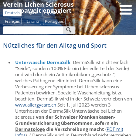
Verein Lichen Sclerosus
- europaweit engagiert
Deutsch
English
Español
Français
Italiano
Português
Nützliches für den Alltag und Sport
Unterwäsche DermaSilk
: DermaSilk ist nicht einfach
"Seide", sondern 100% Fibroin (der edle Teil der Seide)
und wird durch ein Antimikrobikum „geschützt“,
welches Pathogene eliminiert. DermaSilk kann eine
Verbesserung der Symptome bei Lichen sclerosus
Patienten bewirken. Spezielle Waschanleitung ist zu
beachten. DermaSilk wird in der Schweiz vertrieben von
www.allergycare.ch
Seit 1. Juli 2023 werden 3
Unterhosen der DermaSilk Unterwäsche bei Lichen
sclerosus
von der Schweizer Krankenkassen-
Grundversicherung übernommen, sofern ein
Dermatologe
die Verschreibung macht
(
PDF mit
Infos
). / DermaSilk wird in Deutschland nicht vertrieben.