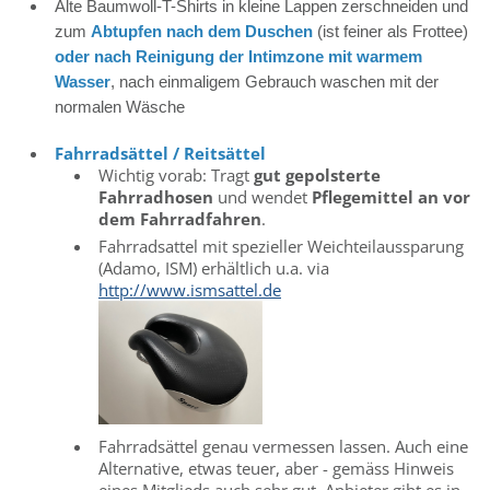
Alte Baumwoll-T-Shirts in kleine Lappen zerschneiden und
zum
Abtupfen nach dem Duschen
(ist feiner als Frottee)
oder nach Reinigung der Intimzone mit warmem
Wasser
, nach einmaligem Gebrauch waschen mit der
normalen Wäsche
Fahrradsättel
/ Reitsättel
Wichtig vorab: Tragt
gut gepolsterte
Fahrradhosen
und wendet
Pflegemittel an vor
dem Fahrradfahren
.
Fahrradsattel mit spezieller Weichteilaussparung
(Adamo, ISM) erhältlich u.a. via
http://www.ismsattel.de
Fahrradsättel genau vermessen lassen. Auch eine
Alternative, etwas teuer, aber - gemäss Hinweis
eines Mitglieds auch sehr gut. Anbieter gibt es in