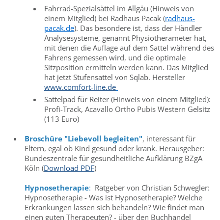
Fahrrad-Spezialsättel im Allgäu (Hinweis von
einem Mitglied) bei Radhaus Pacak (
radhaus-
pacak.de
). Das besondere ist, dass der Händler
Analysesysteme, genannt Physiotherameter hat,
mit denen die Auflage auf dem Sattel während des
Fahrens gemessen wird, und die optimale
Sitzposition ermitteln werden kann. Das Mitglied
hat jetzt Stufensattel von Sqlab. Hersteller
www.comfort-line.de
Sattelpad für Reiter (Hinweis von einem Mitglied):
Profi-Track, Acavallo Ortho Pubis Western Gelsitz
(113 Euro)
Broschüre "Liebevoll begleiten"
, interessant für
Eltern, egal ob Kind gesund oder krank. Herausgeber:
Bundeszentrale für gesundheitliche Aufklärung BZgA
Köln (
Download PDF
)
Hypnosetherapie
:
Ratgeber von Christian Schwegler:
Hypnosetherapie - Was ist Hypnosetherapie? Welche
Erkrankungen lassen sich behandeln? Wie findet man
einen guten Therapeuten? - über den Buchhandel