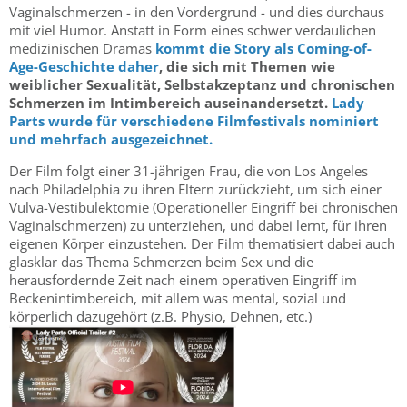
Vaginalschmerzen - in den Vordergrund - und dies durchaus
mit viel Humor. Anstatt in Form eines schwer verdaulichen
medizinischen Dramas
kommt die Story als Coming-of-
Age-Geschichte daher
, die sich mit Themen wie
weiblicher Sexualität, Selbstakzeptanz und chronischen
Schmerzen im Intimbereich auseinandersetzt.
Lady
Parts wurde für verschiedene Filmfestivals nominiert
und mehrfach ausgezeichnet.
Der Film folgt einer 31-jährigen Frau, die von Los Angeles
nach Philadelphia zu ihren Eltern zurückzieht, um sich einer
Vulva-Vestibulektomie (Operationeller Eingriff bei chronischen
Vaginalschmerzen) zu unterziehen, und dabei lernt, für ihren
eigenen Körper einzustehen. Der Film thematisiert dabei auch
glasklar das Thema Schmerzen beim Sex und die
herausfordernde Zeit nach einem operativen Eingriff im
Beckenintimbereich, mit allem was mental, sozial und
körperlich dazugehört (z.B. Physio, Dehnen, etc.)