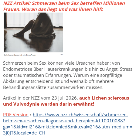
NZZ Artikel: Schmerzen beim Sex betreffen Millionen
Frauen. Woran das liegt und was ihnen hilft
Schmerzen beim Sex können viele Ursachen haben: von
Endometriose über Hauterkrankungen bis hin zu Angst, Stress
oder traumatischen Erfahrungen. Warum eine sorgfältige
Abklärung entscheidend ist und weshalb oft mehrere
Behandlungsansätze zusammenwirken müssen.
Artikel in der NZZ vom 23 Juli 2026,
auch Lichen sclerosus
und Vulvodynie werden darin erwähnt!
PDF Version
/
https://www.nzz.ch/wissenschaft/schmerzen-
beim-sex-ursachen-diagnose-und-therapien-ld.10010088?
ga=1&kid=nl216&mktcid=nled&mktcval=216&utm_medium=EM
3J0JT&locale=de_CH