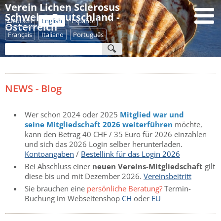
Verein Lichen Sclerosus
Schweiz - Deutschland -
Deutsch
English
Español
Österreich
Français
Italiano
Português
NEWS - Blog
Wer schon 2024 oder 2025
Mitglied war und
seine Mitgliedschaft 2026
weiterführen
möchte,
kann den Betrag 40 CHF / 35 Euro für 2026 einzahlen
und sich das 2026 Login selber herunterladen.
Kontoangaben
/
Bestellink für das Login 2026
Bei Abschluss einer
neuen Vereins-Mitgliedschaft
gilt
diese bis und mit Dezember 2026.
Vereinsbeitritt
Sie brauchen eine
persönliche Beratung?
Termin-
Buchung im Webseitenshop
CH
oder
EU