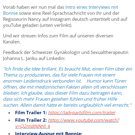
Vorab haben wir nun mal das
Intro eines Interviews mit
Bonnie
sowie eine Reel-Sprachnachricht von ihr und der
Regisseurin Nancy auf Instagram deutsch untertitelt und auf
youTube geladen (unten verlinkt).
Und wir streuen Infos zum Film auf unseren diversen
Kanälen.
Feedback der Schweizer Gynäkologin und Sexualtherapeutin
Johanna L. Janku auf Linkedin:
"Ich finde die Idee brillant. Es braucht Mut, einen Film über ein
Thema zu produzieren, das für viele Frauen mit einem
enormen Leidensdruck verbunden ist. Humor kann Türen
öffnen, die mit medizinischen Fakten allein oft verschlossen
bleiben. Ich glaube, dass dieser Film dazu beitragen kann,
dass sich mehr Frauen gesehen fühlen und früher Hilfe
suchen. Allein damit hätte er bereits unglaublich viel erreicht."
Film Trailer 1:
https://ladypartsfilm.com/trailer
Film Trailer 2:
https://www.youtube.com/watch?
v=Q2mdlNNHl_k
Interview-Auszug mit Bonnie: