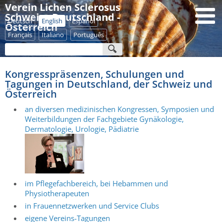
Verein Lichen Sclerosus
Schweiz - Deutschland -
Deutsch
English
Español
Österreich
Français
Italiano
Português
Kongresspräsenzen, Schulungen und
Tagungen in Deutschland, der Schweiz und
Österreich
an diversen medizinischen Kongressen, Symposien und
Weiterbildungen der Fachgebiete Gynäkologie,
Dermatologie, Urologie, Pädiatrie
im Pflegefachbereich, bei Hebammen und
Physiotherapeuten
in Frauennetzwerken und Service Clubs
eigene Vereins-Tagungen