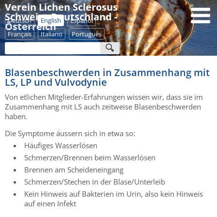
Verein Lichen Sclerosus
Schweiz - Deutschland -
Deutsch
English
Español
Österreich
Français
Italiano
Português
Blasenbeschwerden in Zusammenhang mit
LS, LP und Vulvodynie
Von etlichen Mitglieder-Erfahrungen wissen wir, dass sie im
Zusammenhang mit LS auch zeitweise Blasenbeschwerden
haben.
Die Symptome äussern sich in etwa so:
Häufiges Wasserlösen
Schmerzen/Brennen beim Wasserlösen
Brennen am Scheideneingang
Schmerzen/Stechen in der Blase/Unterleib
Kein Hinweis auf Bakterien im Urin, also kein Hinweis
auf einen Infekt