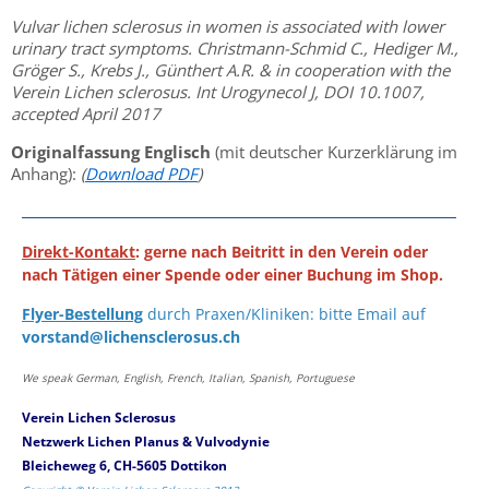
Vulvar lichen sclerosus in women is associated with lower
urinary tract symptoms. Christmann-Schmid C., Hediger M.,
Gröger S., Krebs J., Günthert A.R. & in cooperation with the
Verein Lichen sclerosus. Int Urogynecol J, DOI 10.1007,
accepted April 2017
Originalfassung Englisch
(mit deutscher Kurzerklärung im
Anhang):
(
Download PDF
)
Direkt-Kontakt
: gerne nach Beitritt in den Verein oder
nach Tätigen einer Spende oder einer Buchung im Shop.
Flyer-Bestellung
durch Praxen/Kliniken: bitte Email auf
vorstand@lichensclerosus.ch
We speak German, English, French, Italian, Spanish, Portuguese
Verein Lichen Sclerosus
Netzwerk Lichen Planus & Vulvodynie
Bleicheweg 6, CH-5605 Dottikon