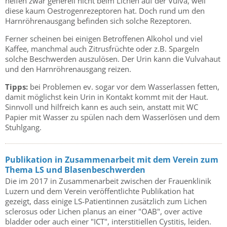
helfen zwar generell nicht beim Lichen auf der Vulva, weil
diese kaum Oestrogenrezeptoren hat. Doch rund um den
Harnröhrenausgang befinden sich solche Rezeptoren.
Ferner scheinen bei einigen Betroffenen Alkohol und viel
Kaffee, manchmal auch Zitrusfrüchte oder z.B. Spargeln
solche Beschwerden auszulösen. Der Urin kann die Vulvahaut
und den Harnröhrenausgang reizen.
Tipps:
bei Problemen ev. sogar vor dem Wasserlassen fetten,
damit möglichst kein Urin in Kontakt kommt mit der Haut.
Sinnvoll und hilfreich kann es auch sein, anstatt mit WC
Papier mit Wasser zu spülen nach dem Wasserlösen und dem
Stuhlgang.
Publikation in Zusammenarbeit mit dem Verein zum
Thema LS und Blasenbeschwerden
Die im 2017 in Zusammenarbeit zwischen der Frauenklinik
Luzern und dem Verein veröffentlichte Publikation hat
gezeigt, dass einige LS-Patientinnen zusätzlich zum Lichen
sclerosus oder Lichen planus an einer "OAB", over active
bladder oder auch einer "ICT", interstitiellen Cystitis, leiden.