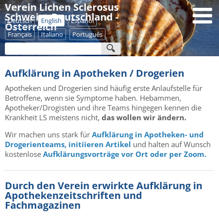
Verein Lichen Sclerosus
Schweiz - Deutschland -
Deutsch
English
Español
Österreich
Français
Italiano
Português
Aufklärung in Apotheken / Drogerien
Apotheken und Drogerien sind häufig erste Anlaufstelle für
Betroffene, wenn sie Symptome haben. Hebammen,
Apotheker/Drogisten und ihre Teams hingegen kennen die
Krankheit LS meistens nicht,
das wollen wir ändern.
Wir machen uns stark für
Aufklärung in Apotheken- und
Drogerienteams, initiieren Artikel
und halten auf Wunsch
kostenlose
Aufklärungsvorträge vor Ort oder per Zoom.
Durch den Verein erwirkte Aufklärung in
Apothekenzeitschriften und
Fachmagazinen