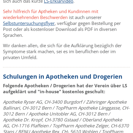
sich auch das kurze
LS-Erklärvideo
.
Sehr hilfreich für Aptheken und Kundinnen mit
wiederkehrenden Beschwerden
ist auch unserer
Selbstuntersuchungsflyer
, verfügbar gegen Bestellung per
Post oder als kostenloser Download als PDF in diversen
Sprachen.
Wir danken allen, die sich für die Aufklärung bezüglich der
Symptome stark machen, sei es im beruflichen oder im
privaten Umfeld.
Schulungen in Apotheken und Drogerien
Folgende Apotheken / Drogerien hat der Verein über LS
aufgeklärt und "in-house" kostenlos geschult:
Apotheke Ryser AG, CH-3400 Burgdorf / Zähringer Apotheke
Ballinari, CH-3012 Bern / TopPharm Apotheke Länggasse, CH-
3012 Bern / Apotheke Unitobler AG, CH-3012 Bern /
Apotheke Dr. Kropf, CH-3780 Gstaad / Oberland Apotheke
AG, CH-1716 Plaffeien / TopPharm Apotheke Zelger, CH-6370
Stans / BENU Apotheke Rex, CH- 5610 Wohlen / TopPharm