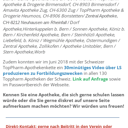
Apotheke & Drogerie Birmensdorf, CH-8903 Birmensdorf /
Amavita Apotheke Zug, CH-6300 Zug / TopPharm Apotheke &
Drogerie Heumoos, CH-8906 Bonstetten/
Zentral Apotheke,
orf
CH-8212 Neuhausen am Rheinfall /
D
Apotheke,Hinterkappelen b. Bern / Sonnen Apotheke, Köniz b.
Bern / Kirchenfeld Apotheke, Bern / Steinhölzli Apotheke,
Liebefeld, b. Köniz / Wegmühle Apotheke, Ostermundigen /
Zentral Apotheke, Zollikofen / Apotheke Unitobler, Bern /
Stern Apotheke,Worb
Zudem konnten wir im Juni 2018 mit der Schweizer
TopPharm-Apothekenkette ein
30minütiges Video über LS
produzieren zu Fortbildungszwecken
in allen 130
Toppharm Apotheken der Schweiz.
Link auf Anfrage
sowie
im Passwortbereich der Webseite.
Kennen Sie eine Apotheke, die sich gerne schulen lassen
würde oder die Sie gerne diskret auf unsere Seite
aufmerksam machen möchten? Wir würden uns freuen!
Direkt-Kontakt
: gerne nach Beitritt in den Verein oder