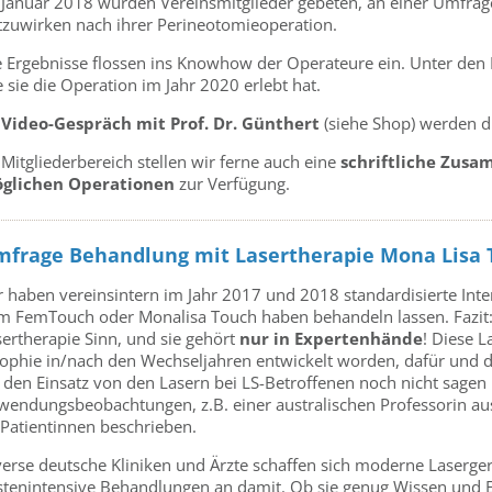
 Januar 2018 wurden Vereinsmitglieder gebeten, an einer Umfrage
tzuwirken nach ihrer Perineotomieoperation.
e Ergebnisse flossen ins Knowhow der Operateure ein. Unter den 
 sie die Operation im Jahr 2020 erlebt hat.
m
Video-Gespräch mit Prof. Dr. Günthert
(siehe Shop) werden di
Mitgliederbereich stellen wir ferne auch eine
schriftliche Zusa
glichen Operationen
zur Verfügung.
frage Behandlung mit Lasertherapie Mona Lisa T
r haben vereinsintern im Jahr 2017 und 2018 standardisierte Inte
m FemTouch oder Monalisa Touch haben behandeln lassen. Fazit: N
sertherapie Sinn, und sie gehört
nur in Expertenhände
! Diese L
rophie in/nach den Wechseljahren entwickelt worden, dafür und d
r den Einsatz von den Lasern bei LS-Betroffenen noch nicht sagen
endungsbeobachtungen, z.B. einer australischen Professorin aus S
-Patientinnen beschrieben.
verse deutsche Kliniken und Ärzte schaffen sich moderne Laserger
stenintensive Behandlungen an damit. Ob sie genug Wissen und E