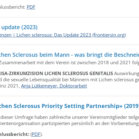
hlussbericht:
PDF
 update (2023)
nzen | Lichen sclerosus: Das Update 2023 (frontiersin.org)
chen Sclerosus beim Mann - was bringt die Beschnei
 Zusammenarbeit mit dem Verein ist zwischen 2018 und 2021 fol
LISA-ZIRKUMZISION LICHEN SCLEROSUS GENITALIS
Auswirkung 
 die sexuelle Lebensqualität bei Männern mit Lichen sclerosus ge
inz 2021,
Anja Lütkemeyer, Doktorarbeit
chen Sclerosus Priority Setting Partnership» (2019
 dieser Umfrage haben zahlreiche unserer Vereinsmitglieder teil
tientenorganisation partizipierten persönlich an den Vorbereitun
hlussbericht:
(
PDF
).