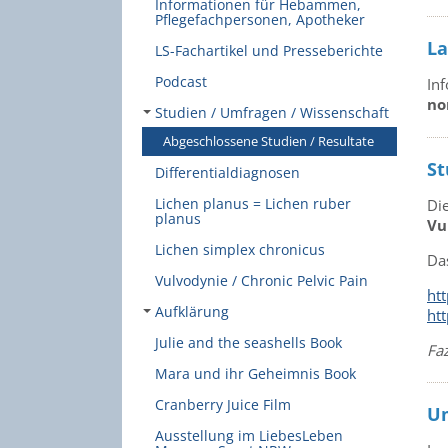
Informationen für Hebammen,
Pflegefachpersonen, Apotheker
La
LS-Fachartikel und Presseberichte
Podcast
In
no
Studien / Umfragen / Wissenschaft
Abgeschlossene Studien / Resultate
St
Differentialdiagnosen
Lichen planus = Lichen ruber
Di
planus
Vu
Lichen simplex chronicus
Da
Vulvodynie / Chronic Pelvic Pain
ht
Aufklärung
htt
Julie and the seashells Book
Faz
Mara und ihr Geheimnis Book
Cranberry Juice Film
Um
Ausstellung im LiebesLeben