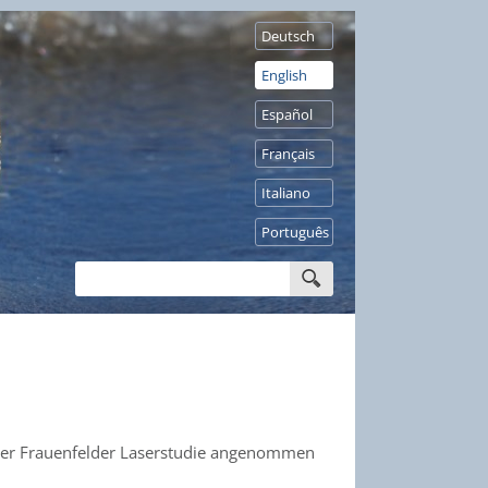
Deutsch
English
Español
Français
Italiano
Português
e der Frauenfelder Laserstudie angenommen