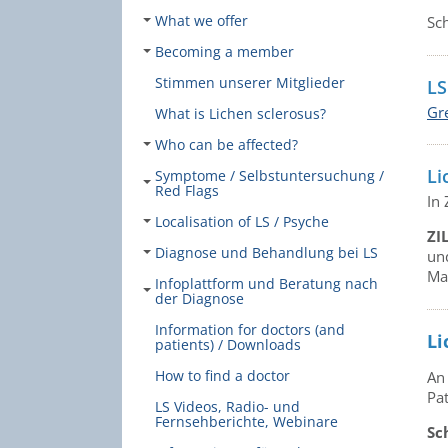
What we offer
Sc
Becoming a member
Stimmen unserer Mitglieder
LS
Gre
What is Lichen sclerosus?
Who can be affected?
Li
Symptome / Selbstuntersuchung /
Red Flags
In
Localisation of LS / Psyche
ZI
Diagnose und Behandlung bei LS
und
Ma
Infoplattform und Beratung nach
der Diagnose
Information for doctors (and
Li
patients) / Downloads
How to find a doctor
An
Pa
LS Videos, Radio- und
Fernsehberichte, Webinare
Sc