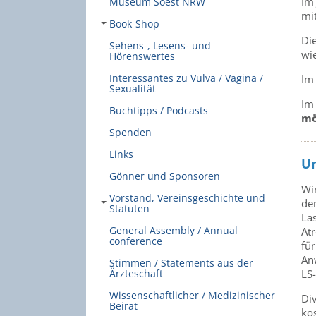
Im
Museum Soest NRW
mi
Book-Shop
Di
Sehens-, Lesens- und
wie
Hörenswertes
Interessantes zu Vulva / Vagina /
I
Sexualität
Im 
Buchtipps / Podcasts
mö
Spenden
Links
Um
Gönner und Sponsoren
Wi
Vorstand, Vereinsgeschichte und
de
Statuten
La
General Assembly / Annual
At
conference
fü
Anw
Stimmen / Statements aus der
LS
Ärzteschaft
Wissenschaftlicher / Medizinischer
Di
Beirat
ko