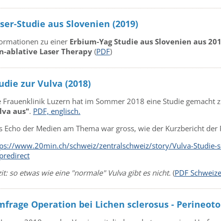
ser-Studie aus Slovenien (2019)
formationen zu einer
Erbium-Yag Studie aus Slovenien aus 20
n-ablative Laser Therapy
(
PDF
)
udie zur Vulva (2018)
e Frauenklinik Luzern hat im Sommer 2018 eine Studie gemach
lva aus"
.
PDF, englisch.
s Echo der Medien am Thema war gross, wie der Kurzbericht der P
tps://www.20min.ch/schweiz/zentralschweiz/story/Vulva-Studie-s
predirect
it: so etwas wie eine "normale" Vulva gibt es nicht.
(
PDF Schweizer
frage Operation bei Lichen sclerosus - Perineoto