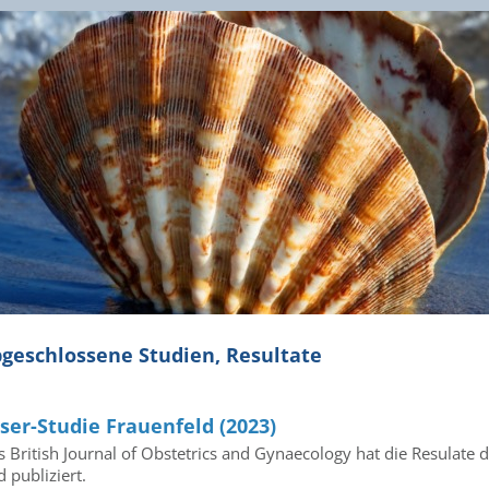
geschlossene Studien, Resultate
ser-Studie Frauenfeld (2023)
s British Journal of Obstetrics and Gynaecology hat die Resulat
 publiziert.