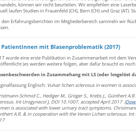
handeln, können wir nicht beurteilen. Wir empfehlen eine Laser
uell laufen Studien in Frauenfeld (CH), Bern (CH) und Graz (AT). 
i den Erfahrungsberichten im Mitgliederbereich sammeln wir Rüc
ssen.
 Patientinnen mit Blasenproblematik (2017)
17 wurde eine erste Publikation in Zusammenarbeit mit dem V
öffentlicht (es werden weitere folgen, aber dafür braucht es noch
asenbeschwerden in Zusammehang mit LS (oder losgelöst 
iginalfassung Englisch:
Vulvar lichen sclerosus in women is assoc
istmann-Schmid C., Hediger M., Gröger S., Krebs J., Günthert A.R.
lerosus.
Int Urogynecol J, DOI 10.1007, accepted April 2017 (
Dow
men is associated with lower urinary tract symptoms.
Christmann
thert A.R. & in cooperation with the Verein Lichen sclerosus.
Int
17