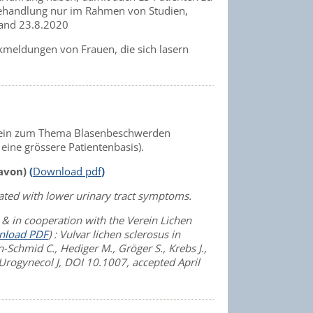
behandlung nur im Rahmen von Studien,
Stand 23.8.2020
kmeldungen von Frauen, die sich lasern
erein zum Thema Blasenbeschwerden
 eine grössere Patientenbasis).
davon)
(
Download pdf
)
iated with lower urinary tract symptoms.
 & in cooperation with the Verein Lichen
nload PDF
) : Vulvar lichen sclerosus in
-Schmid C., Hediger M., Gröger S., Krebs J.,
 Urogynecol J, DOI 10.1007, accepted April