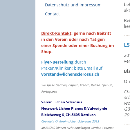
be
Datenschutz und Impressum
akt
Contact
Be
lie
Direkt-Kontakt
: gerne nach Beitritt
in den Verein oder nach Tätigen
LS
einer Spende oder einer Buchung im
Shop.
20
ver
Flyer-Bestellung
durch
Praxen/Kliniken: bitte Email auf
Bl
vorstand@lichensclerosus.ch
Or
We speak German, English, French, Italian, Spanish,
Chr
Portuguese
sc
Verein Lichen Sclerosus
wo
Netzwerk Lichen Planus & Vulvodynie
Gün
20
Bleicheweg 6, CH-5605 Dottikon
Copyright © Verein Lichen Sclerosus 2013
MMS/SMS können nicht empfangen werden / cannot