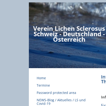
Verein Lichen Sclerosus
Schweiz - Deutschland -
Österreich
I
Home
T
Termine
Password protected area
In
NEWS-Blog / Aktuelles / LS und
Covid-19
fü