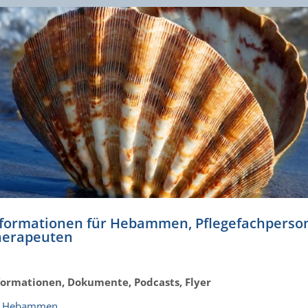
nformationen für Hebammen, Pflegefachperson
herapeuten
formationen, Dokumente, Podcasts, Flyer
r Hebammen