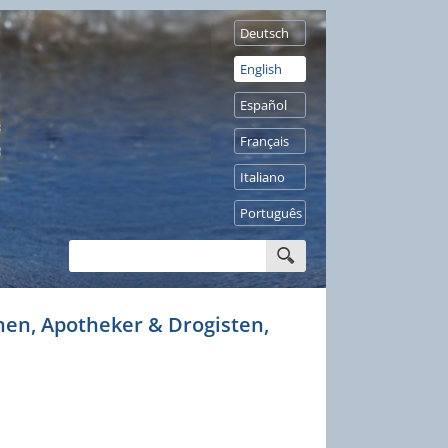
Deutsch
English
Español
Français
Italiano
Português
en, Apotheker & Drogisten,