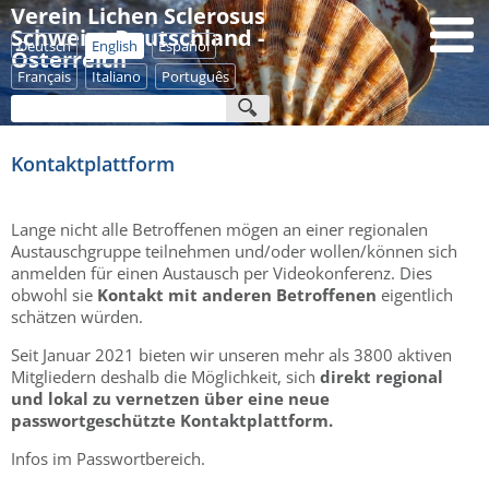
Verein Lichen Sclerosus
Schweiz - Deutschland -
Deutsch
English
Español
Österreich
Français
Italiano
Português
Kontaktplattform
Lange nicht alle Betroffenen mögen an einer regionalen
Austauschgruppe teilnehmen und/oder wollen/können sich
anmelden für einen Austausch per Videokonferenz. Dies
obwohl sie
Kontakt mit anderen Betroffenen
eigentlich
schätzen würden.
Seit Januar 2021 bieten wir unseren mehr als 3800 aktiven
Mitgliedern deshalb die Möglichkeit, sich
direkt regional
und lokal zu vernetzen über eine neue
passwortgeschützte Kontaktplattform.
Infos im Passwortbereich.