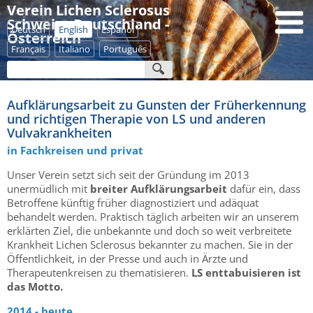
Verein Lichen Sclerosus
Schweiz - Deutschland -
Deutsch
English
Español
Österreich
Français
Italiano
Português
Aufklärungsarbeit zu Gunsten der Früherkennung
und richtigen Therapie von LS und anderen
Vulvakrankheiten
in Fachkreisen und privat
Unser Verein setzt sich seit der Gründung im 2013
unermüdlich mit
breiter Aufklärungsarbeit
dafür ein, dass
Betroffene künftig früher diagnostiziert und adäquat
behandelt werden. Praktisch täglich arbeiten wir an unserem
erklärten Ziel, die unbekannte und doch so weit verbreitete
Krankheit Lichen Sclerosus bekannter zu machen. Sie in der
Öffentlichkeit, in der Presse und auch in Ärzte und
Therapeutenkreisen zu thematisieren.
LS enttabuisieren ist
das Motto.
2014 - heute