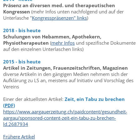
Präsenz an diversen med. und therapeutischen
Kongressen
(mehr Infos unten nachfolgend und auf der
Unterlasche "
Kongresspräsenzen" links
)
2018 - bis heute
Schulungen von Hebammen, Apothekern,
Physiotherapeuten
(
mehr Infos
und spezifische Dokumente
auf den einzelnen Unterlaschen links)
2015 - bis heute
Artikel in Zeitungen, Frauenzeitschriften, Magazinen
diverse Artikeln in den gängigen Medien nehmem sich der
Aufklärung zu LS an, meistens auf Initiativ und Vorschlag des
Vereins
Einer der aktuellsten Artikel:
Zeit, ein Tabu zu brechen
(
PDF
)
https://www.aargauerzeitung.ch/paidcontent/gesundheit-
aargau/sponsored-content-zeit-ein-tabu-zu-brechen-
ld.2687934
Frühere Artikel