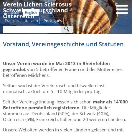
Verein Lichen Sclerosus
Schweiz - Deutschland -
Deutsch
English
Español
Österreich
Français
Italiano
Português
Vorstand, Vereinsgeschichte und Statuten
Unser Verein wurde im Mai 2013 in Rheinfelden
gegründet
von 5 betroffenen Frauen und der Mutter eines
betroffenen Mädchens.
Seither wächst der Verein rasch und bisweilen fast
dramatisch, aktuell um 5 - 10 Mitglieder pro Tag.
Seit der Vereinsgründung liessen sich schon
mehr als 14'000
Betroffene persönlich registrieren
. Die Mitglieder
stammen aus Deutschland (50%), der Schweiz (40%),
Österreich (5%), Frankreich, Italien und 20 weiteren Ländern.
Unsere Websiten werden in vielen Ländern gelesen und mit