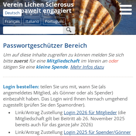
Verein Lichen Sclerosus
- europaweit engagiert
Deutsch
English
Español
Français
Italiano
Português
Passwortgeschützer Bereich
Um auf diese Inhalte zugreifen zu können melden Sie sich
bitte
zuerst
für eine
Mitgliedschaft
im Verein an
oder
tätigen Sie eine
kleine Spende
.
Mehr Infos dazu
Login bestellen:
teilen Sie uns mit, wann Sie (als
angemeldetes Mitglied, als Gönner oder als Spender)
einbezahlt haben. Das Login wird Ihnen hernach umgehend
zugestellt (prüfen Sie den Spamordner).
Link/Antrag Zustellung
Login 2026 für Mitglieder
(die
Mitgliedschaft gilt bei Beitritt ab 26. November 2025
bereits auch für das ganze Jahr 2026)
Link/Antrag Zustellung
Login 2025 für Spender/Gönner