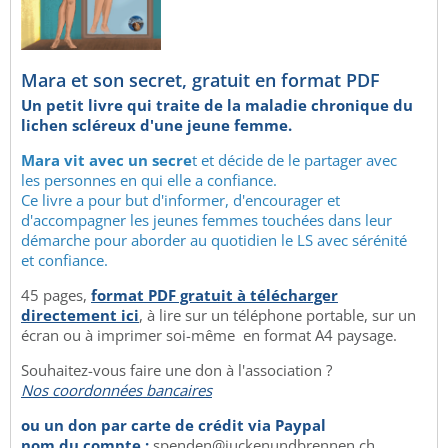
Mara et son secret, gratuit en format PDF
Un petit livre qui traite de la maladie chronique du
lichen scléreux d'une jeune femme.
Mara vit avec un secre
t et décide de le partager avec
les personnes en qui elle a confiance.
Ce livre a pour but d'informer, d'encourager et
d'accompagner les jeunes femmes touchées dans leur
démarche pour aborder au quotidien le LS avec sérénité
et confiance.
45 pages,
format PDF gratuit à télécharger
directement ici
, à lire sur un téléphone portable, sur un
écran ou à imprimer soi-même en format A4 paysage.
Souhaitez-vous faire une don à l'association ?
Nos coordonnées bancaires
ou un don par carte de crédit via Paypal
nom du compte :
spenden@juckenundbrennen.ch