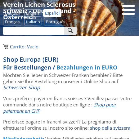
Verein Lichen Sclerosus
Schweiz - Deutschland -
Deutsch
English
Español
Österreich
Français
Italiano
Português
Carrito: Vacío
Shop Europa (EUR)
Für Bestellungen /
Bezahlungen in EURO
Möchten Sie lieber in Schweizer Franken bezahlen? Bitte
geben Sie Ihre Bestellung in unserem Online-Shop auf
Schweizer Shop
Vous préférez payer en francs suisses ? Veuillez passer votre
commande dans notre boutique en ligne :
Shop pour
paiement en CHF
Preferisce pagare in franchi svizzeri? La preghiamo di
effettuare l'ordine sul nostro sito online:
shop della svizzera
Mitgliederrabatt:
Vereins-Mitglieder erhalten auf gewisse