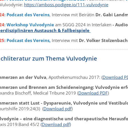
 Vulvodynie:
https://amboss.podigee.io/111-vulvodynie
24
: Podcast des Vereins
, Interview mit Beirätin
Dr. Gabi Land
24
: Workshop Vulvodynie
am SGGG 2024 in Interlaken
- Audio
terdisziplinären Austausch & Fallbeispiele
25
: Podcast des Vereins,
Interview mit
Dr. Volker Stolzenbach
achliteratur zum Thema Vulvodynie
hmerzen an der Vulva
, Apothekenumschau 2017: (
Download P
hmerzen und Brennen am Scheideneingang: Vulvodynie erfor
exandra Bischoff, Medical Tribune 2019 (
Download PDF
)
hmerzen statt Lust - Dyspareunie, Vulvodynie und Vestibul
urtshilfe 2019:24(3) (
Download pdf
)
lvodynie – eine diagnostische und therapeutische Herausf
axis 2019:Band 45/2
(Download pdf)