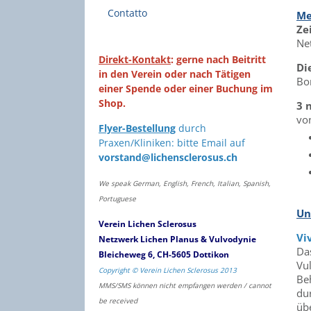
Contatto
Me
Ze
Ne
Direkt-Kontakt
: gerne nach Beitritt
Di
in den Verein oder nach Tätigen
Bo
einer Spende oder einer Buchung im
Shop.
3 
vo
Flyer-Bestellung
durch
Praxen/Kliniken: bitte Email auf
vorstand@lichensclerosus.ch
We speak German, English, French, Italian, Spanish,
Portuguese
Un
Verein Lichen Sclerosus
Vi
Netzwerk Lichen Planus & Vulvodynie
Da
Bleicheweg 6, CH-5605 Dottikon
Vul
Copyright © Verein Lichen Sclerosus 2013
Be
MMS/SMS können nicht empfangen werden / cannot
du
be received
üb