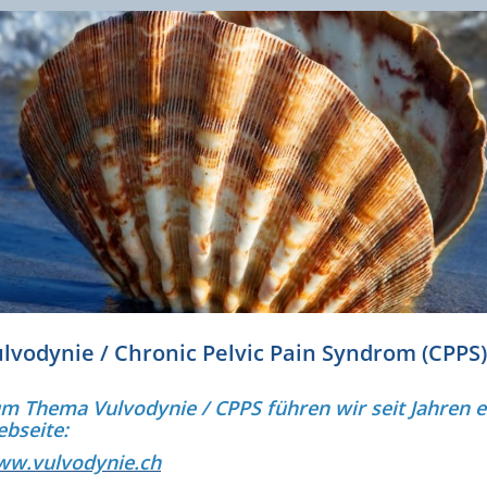
lvodynie / Chronic Pelvic Pain Syndrom (CPP
m Thema Vulvodynie / CPPS führen wir seit Jahren e
bseite:
w.vulvodynie.ch