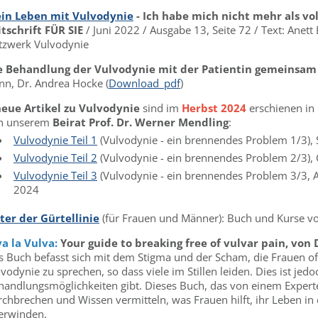
in Leben mit Vulvodynie
- Ich habe mich nicht mehr als vo
itschrift FÜR SIE
/ Juni 2022 / Ausgabe 13, Seite 72 / Text: Ane
tzwerk Vulvodynie
e Behandlung der Vulvodynie mit der Patientin gemeinsam 
nn, Dr. Andrea Hocke (
Download_pdf
)
neue Artikel zu Vulvodynie
sind im
Herbst 2024
erschienen in 
n unserem
Beirat Prof. Dr. Werner Mendling
:
Vulvodynie Teil 1
(Vulvodynie - ein brennendes Problem 1/3)
Vulvodynie Teil 2
(Vulvodynie - ein brennendes Problem 2/3),
Vulvodynie Teil 3
(Vulvodynie - ein brennendes Problem 3/3, 
2024
ter der Gürtellinie
(für Frauen und Männer): Buch und Kurse 
va la Vulva:
Your guide to breaking free of vulvar pain,
von 
s Buch befasst sich mit dem Stigma und der Scham, die Frauen of
vodynie zu sprechen, so dass viele im Stillen leiden. Dies ist jed
handlungsmöglichkeiten gibt. Dieses Buch, das von einem Expert
rchbrechen und Wissen vermitteln, was Frauen hilft, ihr Leben i
erwinden.