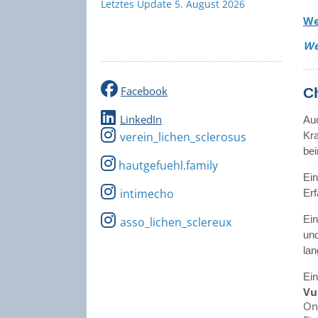
Letztes Update 5. August 2026
We
We
Facebook
C
LinkedIn
Auc
verein_lichen_sclerosus
Kra
bei
hautgefuehl.family
Ein
intimecho
Erf
Ein
asso_lichen_sclereux
und
lan
Ein
Vu
On