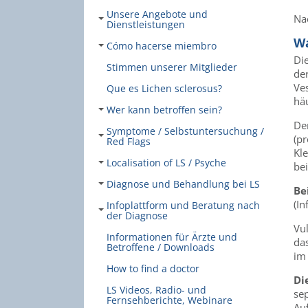
Unsere Angebote und
Na
Dienstleistungen
Wa
Cómo hacerse miembro
Die
Stimmen unserer Mitglieder
der
Ve
Que es Lichen sclerosus?
hä
Wer kann betroffen sein?
De
Symptome / Selbstuntersuchung /
(p
Red Flags
Kl
Localisation of LS / Psyche
be
Diagnose und Behandlung bei LS
Be
(I
Infoplattform und Beratung nach
der Diagnose
Vu
Informationen für Ärzte und
da
Betroffene / Downloads
im
How to find a doctor
Di
LS Videos, Radio- und
se
Fernsehberichte, Webinare
Auf