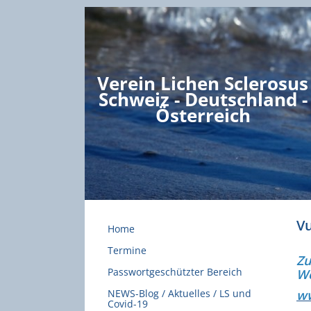
Verein Lichen Sclerosus
Schweiz - Deutschland -
Österreich
Vu
Home
Termine
Zu
Passwortgeschützter Bereich
We
NEWS-Blog / Aktuelles / LS und
ww
Covid-19