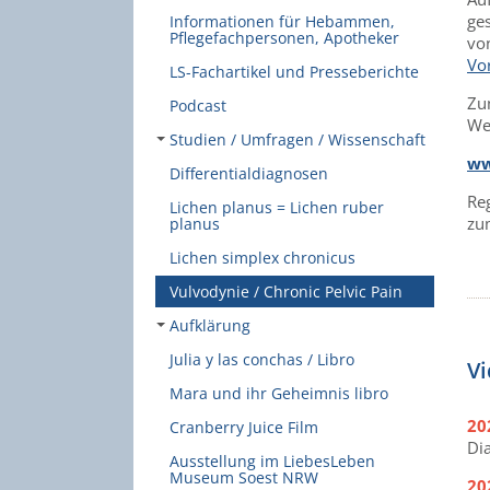
ge
Informationen für Hebammen,
Pflegefachpersonen, Apotheker
von
Vo
LS-Fachartikel und Presseberichte
Zu
Podcast
We
Studien / Umfragen / Wissenschaft
ww
Differentialdiagnosen
Re
Lichen planus = Lichen ruber
zu
planus
Lichen simplex chronicus
Vulvodynie / Chronic Pelvic Pain
Aufklärung
Julia y las conchas / Libro
V
Mara und ihr Geheimnis libro
20
Cranberry Juice Film
Di
Ausstellung im LiebesLeben
Museum Soest NRW
20