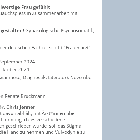
llwertige Frau gefühlt
tt Bauchspiess in Zusammenarbeit mit
gestalten!
Gynäkologische Psychosomatik,
der deutschen Fachzeitschrift "Frauenarzt"
, September 2024
 Oktober 2024
Anamnese, Diagnostik, Literatur), November
von Renate Bruckmann
Dr. Chris Jenner
t davon abhält, mit Ärzt*innen über
och unnötig, da es verschiedene
en geschrieben wurde, soll das Stigma
n die Hand zu nehmen und Vulvodynie zu