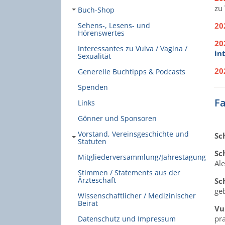
zu
Buch-Shop
20
Sehens-, Lesens- und
Hörenswertes
20
Interessantes zu Vulva / Vagina /
in
Sexualität
20
Generelle Buchtipps & Podcasts
Spenden
F
Links
Gönner und Sponsoren
Vorstand, Vereinsgeschichte und
Sc
Statuten
Sc
Mitgliederversammlung/Jahrestagung
Al
Stimmen / Statements aus der
Ärzteschaft
Sc
geb
Wissenschaftlicher / Medizinischer
Beirat
Vu
pr
Datenschutz und Impressum