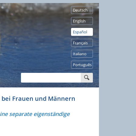
Deutsch
English
Español
Français
Italiano
Português
S) bei Frauen und Männern
ine separate eigenständige