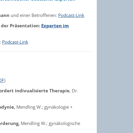
mann
und einer Betroffenen:
Podcast-Link
 der Präsentation:
Experten im
:
Podcast-Link
DF
)
dert indivualisierte Therapie
, Dr.
odynie,
Mendling W.; gynäkologie +
orderung,
Mendling W.; gynäkologische