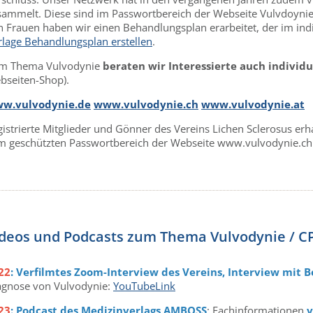
sammelt. Diese sind im Passwortbereich der Webseite Vulvdoynie
 Frauen haben wir einen Behandlungsplan erarbeitet, der im indivi
rlage Behandlungsplan erstellen
.
m Thema Vulvodynie
beraten wir Interessierte auch individu
bseiten-Shop).
w.vulvodynie.de
www.vulvodynie.ch
www.vulvodynie.at
gistrierte Mitglieder und Gönner des Vereins Lichen Sclerosus e
m geschützten Passwortbereich der Webseite www.vulvodynie.ch 
ideos und Podcasts zum Thema Vulvodynie / C
22
: Verfilmtes Zoom-Interview des Vereins, Interview mit Be
agnose von Vulvodynie:
YouTubeLink
23
: Podcast des Medizinverlags AMBOSS
: Fachinformationen
v