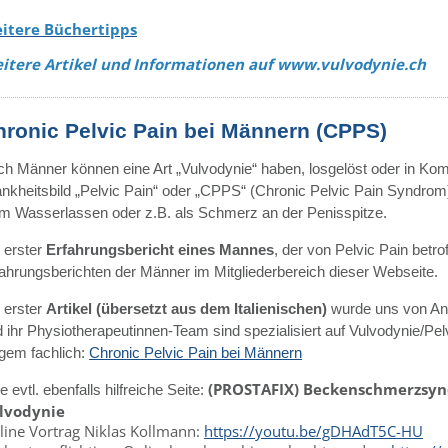
itere Büchertipps
itere Artikel und Informationen auf www.vulvodynie.ch
hronic Pelvic Pain bei Männern (CPPS)
h Männer können eine Art „Vulvodynie“ haben, losgelöst oder in Kom
nkheitsbild „Pelvic Pain“ oder „CPPS“ (Chronic Pelvic Pain Syndrom)
m Wasserlassen oder z.B. als Schmerz an der Penisspitze.
 erster
Erfahrungsbericht eines Mannes
, der von Pelvic Pain betrof
ahrungsberichten der Männer im Mitgliederbereich dieser Webseite.
 erster
Artikel (übersetzt aus dem Italienischen)
wurde uns von An
 ihr Physiotherapeutinnen-Team sind spezialisiert auf Vulvodynie/Pel
gem fachlich:
Chronic Pelvic Pain bei Männern
(PROSTAFIX) Beckenschmerzsyn
e evtl. ebenfalls hilfreiche Seite:
lvodynie
line Vortrag Niklas Kollmann:
https://youtu.be/gDHAdT5C-HU