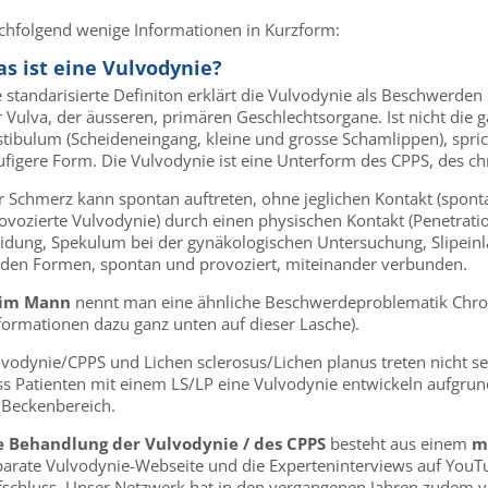
chfolgend wenige Informationen in Kurzform:
s ist eine Vulvodynie?
 standarisierte Definiton erklärt die Vulvodynie als Beschwerden
 Vulva, der äusseren, primären Geschlechtsorgane. Ist nicht die 
stibulum (Scheideneingang, kleine und grosse Schamlippen), spric
ufigere Form. Die Vulvodynie ist eine Unterform des CPPS, des
r Schmerz kann spontan auftreten, ohne jeglichen Kontakt (spont
rovozierte Vulvodynie) durch einen physischen Kontakt (Penetrat
eidung, Spekulum bei der gynäkologischen Untersuchung, Slipeinla
iden Formen, spontan und provoziert, miteinander verbunden.
im Mann
nennt man eine ähnliche Beschwerdeproblematik Chron
nformationen dazu ganz unten auf dieser Lasche).
lvodynie/CPPS und Lichen sclerosus/Lichen planus treten nicht 
ss Patienten mit einem LS/LP eine Vulvodynie entwickeln aufgr
 Beckenbereich.
e Behandlung der Vulvodynie / des CPPS
besteht aus einem
m
parate Vulvodynie-Webseite und die Experteninterviews auf You
schluss.
Unser Netzwerk hat in den vergangenen Jahren zudem vi