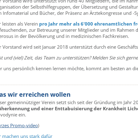
r Vorstand wird unterstützt von rund 40 Mitgliedern, die im Rah
ganisation der Selbsthilfegruppen, der Übersetzung und Gestaltu
n Infomaterial und Bücher, der Präsenz an Ärztekongresse und -S
 leisten als Verein
pro Jahr mehr als 6'000 ehrenamtlichen fr
lfesuchenden, zur Betreuung unserer Mitglieder und im Rahmen d
lerosus in der Bevölkerung und in medizinischen Fachkreisen.
 Vorstand wird seit Januar 2018 unterstützt durch eine Geschäftss
t und (viel) Zeit, das Team zu unterstützen? Melden Sie sich gern
r uns persönlich kennen lernen möchte, kommt am besten an die n
s wir erreichen wollen
ser gemeinnütziger Verein setzt sich seit der Gründung im Jahr 
üherkennung und einer Enttabuisierung der Krankheit Lich
lvodynie ein.
rzes Promo-video
)
r machen uns stark dafür