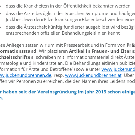
dass die Krankheiten in der Öffentlichkeit bekannter werden
dass die Ärzte bezüglich der typischen Symptome und häufige
Juckbeschwerden/Pilzerkrankungen/Blasenbeschwerden eines de
dass die Ärzteschaft künftig fundierter ausgebildet wird bezüg
entsprechenden offiziellen Behandlungsleitlinien kennt
ese Anliegen setzen wir um mit Pressearbeit und in Form von
Prä
formationsstand
. Wir platzieren
Artikel in Frauen- und Eltern
chzeitschriften
, schreiben mit Informationsmaterial direkt Ärzt
rmatologie und Kinderärzte an. Die Behandlungsleitlinien publizi
nformation für Ärzte und Betroffene") sowie unter
www.juckenund
w.juckenundbrennen.de
, resp.
www.juckenundbrennen.at
. Über
ffen wir Personen zu erreichen, die den Namen ihres Leidens no
r haben seit der Vereinsgründung im Jahr 2013 schon einiges
n.