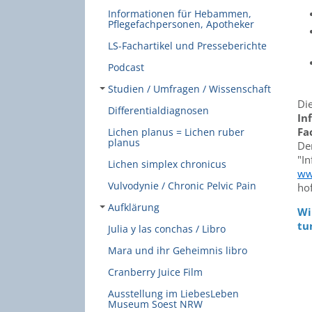
Informationen für Hebammen,
Pflegefachpersonen, Apotheker
LS-Fachartikel und Presseberichte
Podcast
Studien / Umfragen / Wissenschaft
Di
Differentialdiagnosen
In
Fa
Lichen planus = Lichen ruber
planus
De
"I
Lichen simplex chronicus
ww
Vulvodynie / Chronic Pelvic Pain
ho
Aufklärung
Wi
tu
Julia y las conchas / Libro
Mara und ihr Geheimnis libro
Cranberry Juice Film
Ausstellung im LiebesLeben
Museum Soest NRW