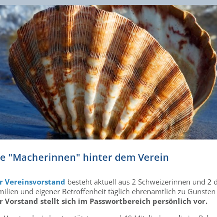
ie "Macherinnen" hinter dem Verein
r Vereinsvorstand
besteht aktuell aus 2 Schweizerinnen und 2 
milien und eigener Betroffenheit täglich ehrenamtlich zu Gunsten
r Vorstand stellt sich im Passwortbereich persönlich vor.