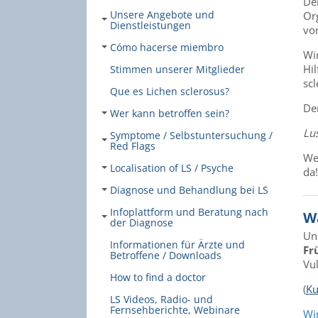
De
Unsere Angebote und
Or
Dienstleistungen
vo
Cómo hacerse miembro
Wir
Hi
Stimmen unserer Mitglieder
sc
Que es Lichen sclerosus?
Der
Wer kann betroffen sein?
Lus
Symptome / Selbstuntersuchung /
Red Flags
We
Localisation of LS / Psyche
da!
Diagnose und Behandlung bei LS
Infoplattform und Beratung nach
Wa
der Diagnose
Un
Informationen für Ärzte und
Fr
Betroffene / Downloads
Vu
How to find a doctor
(
Ku
LS Videos, Radio- und
Fernsehberichte, Webinare
Wi