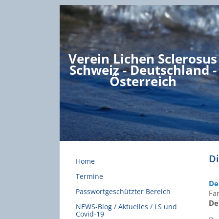
Verein Lichen Sclerosus
Schweiz - Deutschland -
Österreich
D
Home
Termine
De
Passwortgeschützter Bereich
Fa
De
NEWS-Blog / Aktuelles / LS und
Covid-19