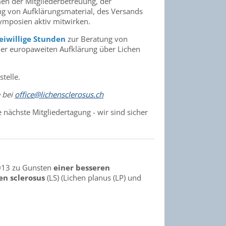
men der Mitgliederbetreuung, der
ng von Aufklärungsmaterial, des Versands
ymposien aktiv mitwirken.
eiwillige Stunden
zur Beratung von
er europaweiten Aufklärung über Lichen
telle.
e bei
office@lichensclerosus.ch
ächste Mitgliedertagung - wir sind sicher
2013 zu Gunsten
einer besseren
en sclerosus
(LS) (Lichen planus (LP) und