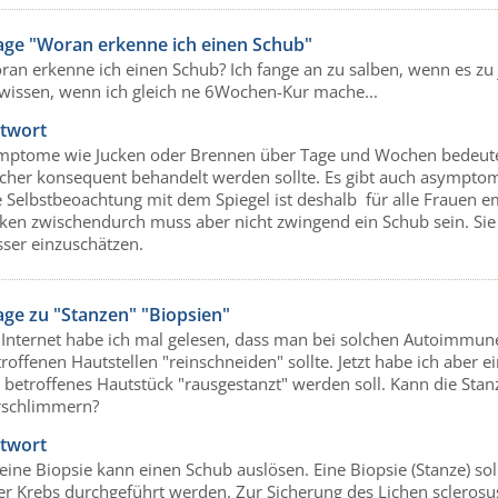
age "Woran erkenne ich einen Schub"
ran erkenne ich einen Schub? Ich fange an zu salben, wenn es zu
wissen, wenn ich gleich ne 6Wochen-Kur mache...
twort
mptome wie Jucken oder Brennen über Tage und Wochen bedeuten a
lcher konsequent behandelt werden sollte. Es gibt auch asympto
e Selbstbeoachtung mit dem Spiegel ist deshalb für alle Frauen e
cken zwischendurch muss aber nicht zwingend ein Schub sein. Sie
sser einzuschätzen.
age zu "Stanzen" "Biopsien"
 Internet habe ich mal gelesen, dass man bei solchen Autoimmune
roffenen Hautstellen "reinschneiden" sollte. Jetzt habe ich aber 
n betroffenes Hautstück "rausgestanzt" werden soll. Kann die St
rschlimmern?
twort
 eine Biopsie kann einen Schub auslösen. Eine Biopsie (Stanze) so
er Krebs durchgeführt werden. Zur Sicherung des Lichen sclerosus