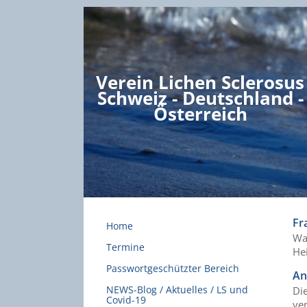
Verein Lichen Sclerosus
Schweiz - Deutschland -
Österreich
Fr
Home
Wa
Termine
He
Passwortgeschützter Bereich
An
NEWS-Blog / Aktuelles / LS und
Die
Covid-19
ve