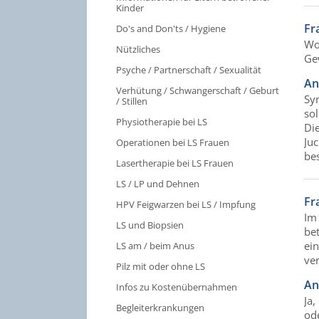
Kinder
Fr
Do's and Don'ts / Hygiene
Wo
Nützliches
Ge
Psyche / Partnerschaft / Sexualität
An
Verhütung / Schwangerschaft / Geburt
Sy
/ Stillen
so
Physiotherapie bei LS
Di
Ju
Operationen bei LS Frauen
be
Lasertherapie bei LS Frauen
LS / LP und Dehnen
Fr
HPV Feigwarzen bei LS / Impfung
Im
LS und Biopsien
bet
ei
LS am / beim Anus
ve
Pilz mit oder ohne LS
An
Infos zu Kostenübernahmen
Ja,
Begleiterkrankungen
od