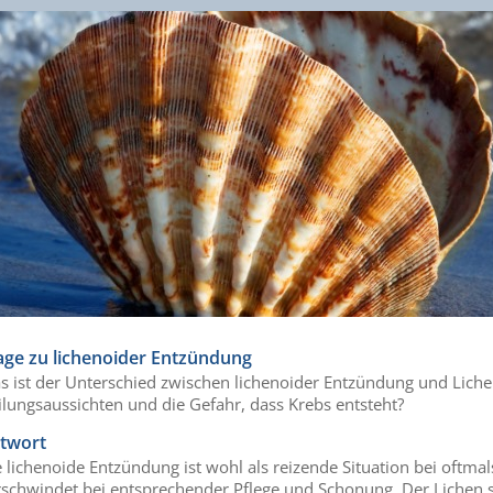
age zu lichenoider Entzündung
s ist der Unterschied zwischen lichenoider Entzündung und Liche
ilungsaussichten und die Gefahr, dass Krebs entsteht?
twort
 lichenoide Entzündung ist wohl als reizende Situation bei oftma
rschwindet bei entsprechender Pflege und Schonung. Der Lichen sc