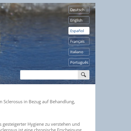
Deutsch
English
Español
Français
Italiano
Português
n Sclerosus in Bezug auf Behandlung,
ls gesteigerter Hygiene zu verstehen und
lerosus ist eine chronische Erscheinung,