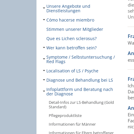
die
Unsere Angebote und
Dienstleistungen
se
Un
Cómo hacerse miembro
Stimmen unserer Mitglieder
Fr
Que es Lichen sclerosus?
Was
Wer kann betroffen sein?
An
Symptome / Selbstuntersuchung /
es
Red Flags
Localisation of LS / Psyche
Fr
Diagnose und Behandlung bei LS
Ich
Infoplattform und Beratung nach
Da
der Diagnose
bes
Detail-Infos zur LS-Behandlung (Gold
Standard)
An
Ei
Pflegeproduktliste
Fac
Informationen für Männer
nic
Informationen für Eltern betroffener