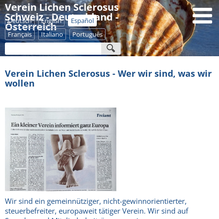
Verein Lichen Sclerosus
Schweiz - Deutschland -
Deutsch
English
Español
Österreich
Français
Italiano
Português
Verein Lichen Sclerosus - Wer wir sind, was wir
wollen
Wir sind ein gemeinnütziger, nicht-gewinnorientierter,
steuerbefreiter, europaweit tätiger Verein. Wir sind auf