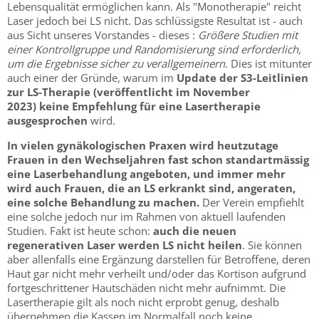
Lebensqualität ermöglichen kann. Als "Monotherapie" reicht
Laser jedoch bei LS nicht. Das schlüssigste Resultat ist - auch
aus Sicht unseres Vorstandes - dieses :
Größere Studien mit
einer Kontrollgruppe und Randomisierung sind erforderlich,
um die Ergebnisse sicher zu verallgemeinern.
Dies ist mitunter
auch einer der Gründe, warum im
Update der S3-Leitlinien
zur LS-Therapie (veröffentlicht im November
2023) keine Empfehlung für eine Lasertherapie
ausgesprochen
wird.
In vielen gynäkologischen Praxen wird heutzutage
Frauen in den Wechseljahren fast schon standartmässig
eine Laserbehandlung angeboten, und immer mehr
wird auch Frauen, die an LS erkrankt sind, angeraten,
eine solche Behandlung zu machen.
Der Verein empfiehlt
eine solche jedoch nur im Rahmen von aktuell laufenden
Studien. Fakt ist heute schon:
auch die neuen
regenerativen Laser werden LS nicht heilen
. Sie können
aber allenfalls eine Ergänzung darstellen für Betroffene, deren
Haut gar nicht mehr verheilt und/oder das Kortison aufgrund
fortgeschrittener Hautschäden nicht mehr aufnimmt. Die
Lasertherapie gilt als noch nicht erprobt genug, deshalb
übernehmen die Kassen im Normalfall noch keine