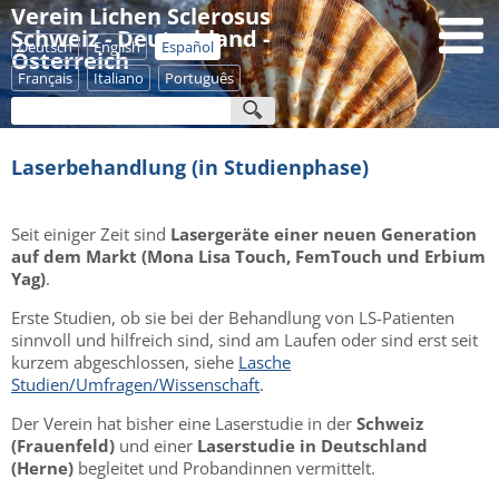
Verein Lichen Sclerosus
Schweiz - Deutschland -
Deutsch
English
Español
Österreich
Français
Italiano
Português
Laserbehandlung (in Studienphase)
Seit einiger Zeit sind
Lasergeräte einer neuen Generation
auf dem Markt (Mona Lisa Touch, FemTouch und Erbium
Yag)
.
Erste Studien, ob sie bei der Behandlung von LS-Patienten
sinnvoll und hilfreich sind, sind am Laufen oder sind erst seit
kurzem abgeschlossen, siehe
Lasche
Studien/Umfragen/Wissenschaft
.
Der Verein hat bisher eine Laserstudie in der
Schweiz
(Frauenfeld)
und einer
Laserstudie in Deutschland
(Herne)
begleitet und Probandinnen vermittelt.