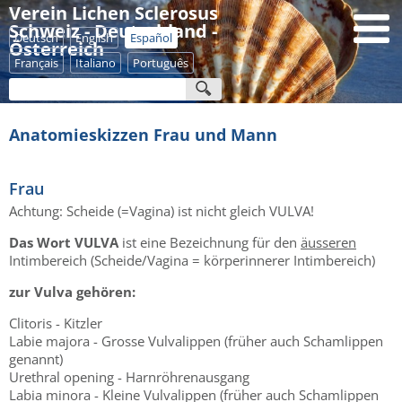
Verein Lichen Sclerosus
Schweiz - Deutschland -
Deutsch
English
Español
Österreich
Français
Italiano
Português
Anatomieskizzen Frau und Mann
Frau
Achtung: Scheide (=Vagina) ist nicht gleich VULVA!
Das Wort VULVA
ist eine Bezeichnung für den
äusseren
Intimbereich (Scheide/Vagina = körperinnerer Intimbereich)
zur Vulva gehören:
Clitoris - Kitzler
Labie majora - Grosse Vulvalippen (früher auch Schamlippen
genannt)
Urethral opening - Harnröhrenausgang
Labia minora - Kleine Vulvalippen (früher auch Schamlippen