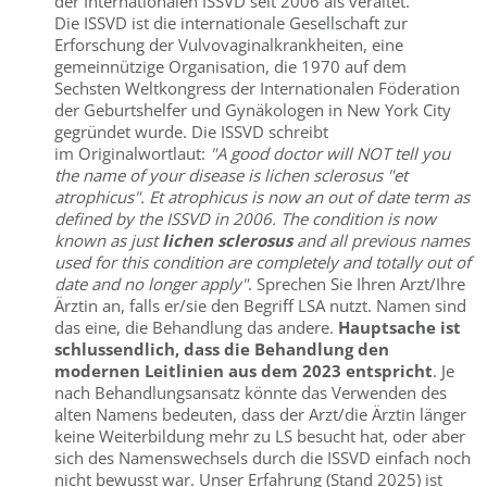
der Internationalen ISSVD seit 2006 als veraltet.
Die ISSVD ist die internationale Gesellschaft zur
Erforschung der Vulvovaginalkrankheiten, eine
gemeinnützige Organisation, die 1970 auf dem
Sechsten Weltkongress der Internationalen Föderation
der Geburtshelfer und Gynäkologen in New York City
gegründet wurde. Die ISSVD schreibt
im Originalwortlaut:
"A good doctor will NOT tell you
the name of your disease is lichen sclerosus "et
atrophicus". Et atrophicus is now an out of date term as
defined by the ISSVD in 2006. The condition is now
known as just
lichen sclerosus
and all previous names
used for this condition are completely and totally out of
date and no longer apply"
. Sprechen Sie Ihren Arzt/Ihre
Ärztin an, falls er/sie den Begriff LSA nutzt. Namen sind
das eine, die Behandlung das andere.
Hauptsache ist
schlussendlich, dass die Behandlung den
modernen Leitlinien aus dem 2023 entspricht
. Je
nach Behandlungsansatz könnte das Verwenden des
alten Namens bedeuten, dass der Arzt/die Ärztin länger
keine Weiterbildung mehr zu LS besucht hat, oder aber
sich des Namenswechsels durch die ISSVD einfach noch
nicht bewusst war. Unser Erfahrung (Stand 2025) ist