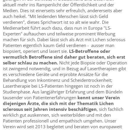
aktuell mehr ins Rampenlicht der Öffentlichkeit und der
Medien. Dies ist einerseits sehr erfreulich, andererseits aber
auch heikel. "Mit leidenden Menschen lässt sich Geld
verdienen", dieses Sprichwort ist so alt wie wahr. Die
Medienarbeit führt auch dazu, dass nun in Europa "LS-
Experten" auftauchen und teilweise prominent Werbung
machen für sich. Dabei lässt sich als Arzt mit Lichen sclerosus
Patienten eigentlich kaum Geld verdienen - ausser man
biopsiert, operiert und lasert sie.
LS-Betroffene oder
vermutlich Betroffene sind daher gut beraten, sich erst
selber schlau
zu machen.
Nicht jede Biopsie oder Operation
ist zwingend notwendig, und in Bezug auf Lasertherapien gibt
es verschiedene Geräte und erprobte Ansätze für die
Behandlung von Inkontinenz und Scheidentrockenheit;
Lasertherapie bei LS-Patienten hingegen ist noch in der
Studienphase. Aus langjähriger Erfahrung und dem Bündeln
tausender von Patientenerfahrungen
kennt unser Verein
diejenigen Ärzte, die sich mit der Thematik Lichen
sclerosus seit Jahren intensiv beschäftigen
, sich fachlich
wirklich gut auskennen, sich weiterbilden und mit den
Patienten professionell und empathisch umgehen. Unser
Verein wird seit 2013 begleitet und beraten von europaweit