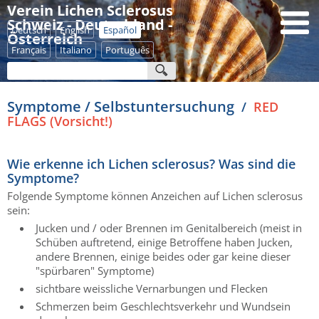
Verein Lichen Sclerosus
Schweiz - Deutschland -
Deutsch
English
Español
Österreich
Français
Italiano
Português
Symptome / Selbstuntersuchung
/
RED
FLAGS (Vorsicht!)
Wie erkenne ich Lichen sclerosus? Was sind die
Symptome?
Folgende Symptome können Anzeichen auf Lichen sclerosus
sein:
Jucken und / oder Brennen im Genitalbereich (meist in
Schüben auftretend, einige Betroffene haben Jucken,
andere Brennen, einige beides oder gar keine dieser
"spürbaren" Symptome)
sichtbare weissliche Vernarbungen und Flecken
Schmerzen beim Geschlechtsverkehr und Wundsein