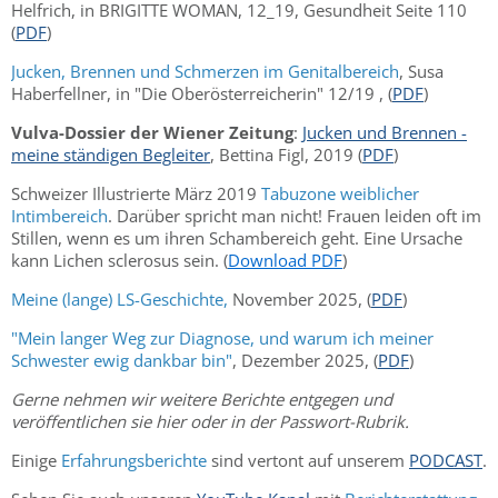
Helfrich, in BRIGITTE WOMAN, 12_19, Gesundheit Seite 110
(
PDF
)
Jucken, Brennen und Schmerzen im Genitalbereich
, Susa
Haberfellner, in "Die Oberösterreicherin" 12/19 , (
PDF
)
Vulva-Dossier der Wiener Zeitung
:
Jucken und Brennen -
meine ständigen Begleiter
, Bettina Figl, 2019 (
PDF
)
Schweizer Illustrierte März 2019
Tabuzone weiblicher
Intimbereich
. Darüber spricht man nicht! Frauen leiden oft im
Stillen, wenn es um ihren Schambereich geht. Eine Ursache
kann Lichen sclerosus sein. (
Download PDF
)
Meine (lange) LS-Geschichte,
November 2025, (
PDF
)
"Mein langer Weg zur Diagnose, und warum ich meiner
Schwester ewig dankbar bin"
, Dezember 2025, (
PDF
)
Gerne nehmen wir weitere Berichte entgegen und
veröffentlichen sie hier oder in der Passwort-Rubrik.
Einige
Erfahrungsberichte
sind vertont auf unserem
PODCAST
.