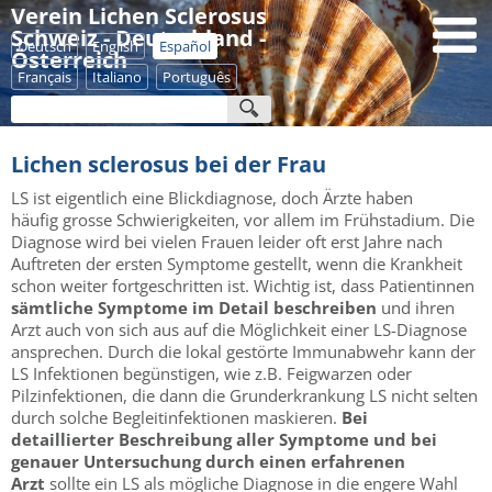
Verein Lichen Sclerosus
Schweiz - Deutschland -
Deutsch
English
Español
Österreich
Français
Italiano
Português
Lichen sclerosus bei der Frau
LS ist eigentlich eine Blickdiagnose, doch Ärzte haben
häufig grosse Schwierigkeiten, vor allem im Frühstadium. Die
Diagnose wird bei vielen Frauen leider oft erst Jahre nach
Auftreten der ersten Symptome gestellt, wenn die Krankheit
schon weiter fortgeschritten ist. Wichtig ist, dass Patientinnen
sämtliche Symptome im Detail beschreiben
und ihren
Arzt auch von sich aus auf die Möglichkeit einer LS-Diagnose
ansprechen. Durch die lokal gestörte Immunabwehr kann der
LS Infektionen begünstigen, wie z.B. Feigwarzen oder
Pilzinfektionen, die dann die Grunderkrankung LS nicht selten
durch solche Begleitinfektionen maskieren.
Bei
detaillierter Beschreibung aller Symptome und bei
genauer Untersuchung durch einen erfahrenen
Arzt
sollte ein LS als mögliche Diagnose in die engere Wahl