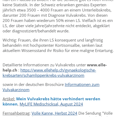
keine Statistik. In der Schweiz erkranken gemäss Experten
jährlich etwa 3500 – 4000 Frauen an einem Unterleibskrebs,
darunter 200 Frauen mit Diagnose Vulvakrebs. Von diesen
200 Frauen haben wiederum 50% einen LS. Vielfach ist es ein
LS, der über viele Jahre/Jahrzehnte nicht entdeckt, abgeklärt
oder diagnostiziert/behandelt wurde.
Wichtig: Frauen, die ihren LS konsequent und langfristig
behandeln mit hochpotenter Kortisonsalbe, senken laut
aktuellem Wissensstand ihr Risiko für eine maligne Entartung.
Detaillierte Informationen zu Vulvakrebs unter
www.elle-
help.ch
:
https://www.ellehelp.ch/gynaekologische-
krebsarten/schamlippenkrebs-vulvakarzinom
sowie in der deutschen Broschüre
Informationen zum
Vulvakarzinom
Artikel:
Mein Vulvakrebs hätte verhindert werden
können
,
MyLIFE Medischicksal, August 2024
Fernsehbeitrag
:
Volle Kanne, Herbst 2024
Die Sendung "Volle