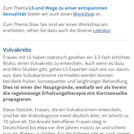
Zum Thema
LS und Wege zu einer entspannten
Sexualität
bieten wir auch einen
Workshop
an.
Zum Thema Slow Sex sind wir einen Workshop am
erarbeiten, sehen Sie dazu auch die diverse
Literatur
.
Vulvakrebs
Frauen mit LS haben statistisch gesehen ein 3-5 fach erhöhtes
Risiko, einen Vulvakrebs zu entwickeln. Auch wenn es dazu
erst Mini-Studien gibt, gehen LS Experten nach wie vor davon
aus, dass Vulvakarzinome vermieden werden können
bei/dank früher, konsequenter und langfristiger Behandlung.
Dies ist einer der Hauptgründe, weshalb wir als Verein
die regelmässige Erhaltungstherapie mit Kortisonsalbe
propagieren.
Etwas Statistik: Frauen, die ein Vulvakarzinom entwickeln,
sind bei der Krebsdiagnose meist deutlich älter, im Schnitt ca.
70 Jahre alt. Die Anzahl betroffener Frauen stieg in
Deutschland bis etwa vor drei Jahren massiv an und scheint
nun ein Plateau zu bilden. Für die Schweiz gibt es noch immer