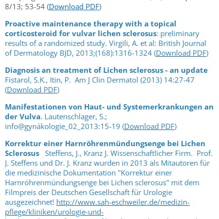
8/13; 53-54 (
Download PDF
)
Proactive maintenance therapy with a topical
corticosteroid for vulvar lichen sclerosus
: preliminary
results of a randomized study. Virgili, A. et al: British Journal
of Dermatology BJD, 2013;(168):1316-1324 (
Download PDF
)
Diagnosis an treatment of Lichen sclerosus - an update
Fistarol, S.K., Itin, P. Am J Clin Dermatol (2013) 14:27-47
(
Download PDF
)
Manifestationen von Haut- und Systemerkrankungen an
der Vulva
. Lautenschlager, S.;
info@gynäkologie_02_2013:15-19 (
Download PDF
)
Korrektur einer Harnröhrenmündungsenge bei Lichen
Sclerosus
Steffens, J., Kranz J. Wissenschaftlicher Firm. Prof.
J. Steffens und Dr. J. Kranz wurden in 2013 als Mitautoren für
die medizinische Dokumentation "Korrektur einer
Harnröhrenmündungsenge bei Lichen sclerosus" mit dem
Filmpreis der Deutschen Gesellschaft für Urologie
ausgezeichnet!
http://www.sah-eschweiler.de/medizin-
pflege/kliniken/urologie-und-