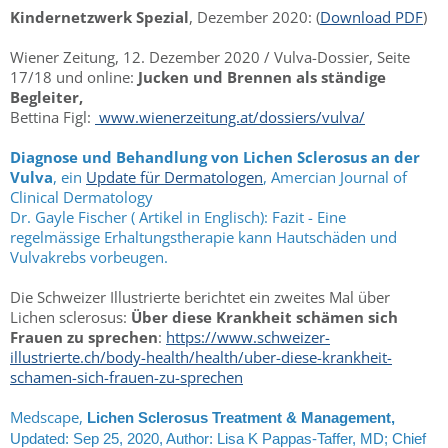
Kindernetzwerk Spezial
, Dezember 2020: (
Download PDF
)
Wiener Zeitung, 12. Dezember 2020 / Vulva-Dossier, Seite
17/18 und online:
Jucken und Brennen als ständige
Begleiter,
Bettina Figl:
www.wienerzeitung.at/dossiers/vulva/
Diagnose und Behandlung von Lichen Sclerosus an der
Vulva
, ein
Update für Dermatologen
, Amercian Journal of
Clinical Dermatology
Dr. Gayle Fischer ( Artikel in Englisch): Fazit - Eine
regelmässige Erhaltungstherapie kann Hautschäden und
Vulvakrebs vorbeugen.
Die Schweizer Illustrierte berichtet ein zweites Mal über
Lichen sclerosus:
Über diese Krankheit schämen sich
Frauen zu sprechen
:
https://www.schweizer-
illustrierte.ch/body-health/health/uber-diese-krankheit-
schamen-sich-frauen-zu-sprechen
Medscape,
Lichen Sclerosus Treatment & Management,
Updated: Sep 25, 2020,
Author: Lisa K Pappas-Taffer, MD; Chief