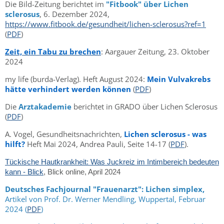
Die Bild-Zeitung berichtet im
"Fitbook" über Lichen
sclerosus
, 6. Dezember 2024,
https://www.fitbook.de/gesundheit/lichen-sclerosus?ref=1
(
PDF
)
Zeit, ein Tabu zu brechen
: Aargauer Zeitung, 23. Oktober
2024
my life (burda-Verlag). Heft August 2024:
Mein Vulvakrebs
hätte verhindert werden können
(
PDF
)
Die
Arztakademie
berichtet in GRADO über Lichen Sclerosus
(
PDF
)
A. Vogel, Gesundheitsnachrichten,
Lichen sclerosus - was
hilft?
Heft Mai 2024, Andrea Pauli, Seite 14-17 (
PDF
).
Tückische Hautkrankheit: Was Juckreiz im Intimbereich bedeuten
kann - Blick
, Blick online, April 2024
Deutsches Fachjournal "Frauenarzt": Lichen simplex,
Artikel von Prof. Dr. Werner Mendling, Wuppertal, Februar
2024 (
PDF
)