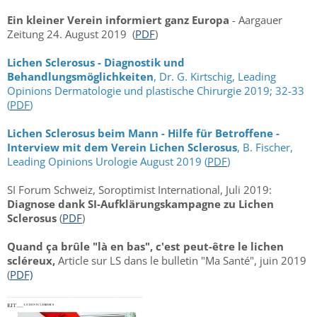
Ein kleiner Verein informiert ganz Europa
- Aargauer
Zeitung 24. August 2019 (
PDF
)
Lichen Sclerosus - Diagnostik und
Behandlungsmöglichkeiten
, Dr. G. Kirtschig, Leading
Opinions Dermatologie und plastische Chirurgie 2019; 32-33
(
PDF
)
Lichen Sclerosus beim Mann - Hilfe für Betroffene -
Interview mit dem Verein Lichen Sclerosus
, B. Fischer,
Leading Opinions Urologie August 2019 (
PDF
)
SI Forum Schweiz, Soroptimist International, Juli 2019:
Diagnose dank SI-Aufklärungskampagne zu Lichen
Sclerosus
(
PDF
)
Quand ça brûle "là en bas", c'est peut-être le lichen
scléreux,
Article sur LS dans le bulletin "Ma Santé", juin 2019
(
PDF)