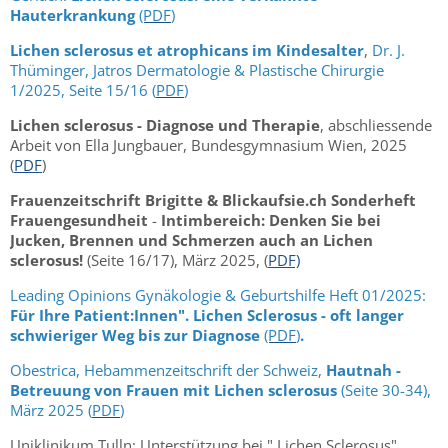
Hauterkrankung
(PDF
)
Lichen sclerosus et atrophicans im Kindesalter
,
Dr. J.
Thüminger, Jatros Dermatologie & Plastische Chirurgie
1/2025, Seite 15/16 (
PDF
)
Lichen sclerosus - Diagnose und Therapie
, abschliessende
Arbeit von Ella Jungbauer, Bundesgymnasium Wien, 2025
(
PDF
)
Frauenzeitschrift Brigitte & Blickaufsie.ch Sonderheft
Frauengesundheit
-
Intimbereich: Denken Sie bei
Jucken, Brennen und Schmerzen auch an Lichen
sclerosus!
(Seite 16/17), März 2025, (
PDF)
Leading Opinions Gynäkologie & Geburtshilfe Heft 01/2025:
Für Ihre Patient:Innen". Lichen Sclerosus - oft langer
schwieriger Weg bis zur Diagnose
(PDF
)
.
Obestrica, Hebammenzeitschrift der Schweiz,
Hautnah -
Betreuung von Frauen mit Lichen sclerosus
(Seite 30-34),
März 2025 (
PDF
)
Uniklinikum Tulln: Unterstützung bei " Lichen Sclerosus",