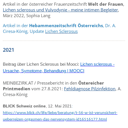
Artikel in der österreicher Frauenzeitschrift
Welt der Frauen
,
Lichen sclerosus und Vulvodynie - meine intimen Begleiter
,
März 2022, Sophia Lang
Artikel in der
Hebammenzeitschrift Österreichs
, Dr. A.
Ciresa-König, Update
Lichen Sclerosus
2021
Beitrag über Lichen Sclerosus bei Mooci:
Lichen sclerosus -
Ursache, Symptome, Behandlung | MOOCI
MEINBEZIRK.AT / Pressebericht in den
Östereicher
Printmedien
vom 27.8.2021:
Fehldiagnose Pilzinfektion
, A.
Ciresa-König
BLICK Schweiz online
, 12. Mai 2021
:
https://www.blick.ch/life/liebe/beratung/t-56-w-ist-verunsichert-
ueberreizen-orgasmen-das-nervensystem-id16516177.html