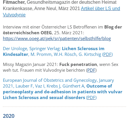
Fitmacher,
Gesundheitsmagazin der deutschen Heimat
Krankenkasse, Anne Neul, März 2021
Artikel über LS und
Vulvodynie
Interview mit einer Österreicher LS Betroffenen im
Blog der
österreichischen OEEG
, 25. März 2021:
https://www.ooeg.at/pek/sr/patienten/selbsthilfe/blog
Der Urologe, Springer Verlag:
Lichen Sclerosus im
Kindesalter
, M. Promm, W.H. Rösch, G. Kirtschig (
PDF
)
Missy Magazin Januar 2021:
Fuck penetration
, wenn Sex
weh tut. Frauen mit Vulvodnyie berichten (
PDF
)
European Journal of Obstetrics and Gynecology,
January
2021, Lauber F, Vaz I, Krebs J, Günthert A,
Outcome of
perineoplasty and de-adhesion in patients with vulvar
Lichen Sclerosus and sexual disorders
(
PDF
)
2020