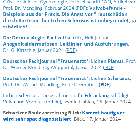
GYN - praktische Gynäkologie, Fachzeitschrift GYN, Artikel von
Prof. Dr. Mendling, Februar 2024 (
PDF
):
Vulvabefunde -
Beispiele aus der Praxis. Die Angst vor "Hautschäden
durch Kortison" bei Lichen Sclerosus ist unbegründet, ja
schädlich!
Die Dermatologie, Fachzeitschrift,
Heft Januar:
Anogenitaldermatosen, Leitlinien und Ausführungen,
Dr. G. Kirtschig, Januar 2024
(
PDF
)
Deutsches Fachjournal "Frauenarzt": Lichen Planus,
Prof.
Dr. Werner Mendling, Wuppertal, Januar 2024
(
PDF
)
Deutsches Fachjournal "Frauenarzt": Lichen Sclerosus,
Prof. Dr. Werner Mendling, Ende Dezember
(
PDF
)
Lichen Sclerosus: Diese schmerzhafte Erkrankung schädigt
Vulva und Vorhaut (rnd.de)
,
Jasmin Habich, 16. Januar 2024
Schweizer
Boulevarzeitung Blick
:
Kommt häufig vor –
wird sehr spät diagnostiziert
,
Blick, 17. Januar 2024