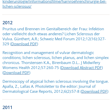
kinderurologie/informationsfilme/harnroehrenchirurgie-bei-
lichen-sclerosus/
2012
Pruritus und Brennen im Genitalbereich der Frau: Infektion
oder vielleicht doch etwas anderes? Lichen Sclerosus der
Vulva. Günthert, A.R.; Schweiz Med Forum 2012;12(16):327-
329 (
Download PDF
)
Recognition and management of vulvar dermatologic
conditions; lichen sclerosus, lichen planus, and lichen simplex
chronicus. Thorstensen K.A., Birenbaum D.L.. J Midwifery
Womens Health 2012;57:260-75 (
Download Abstract PDF
)
(
Download PDF
)
Dermoscopy of atypical lichen sclerosus involving the tongue.
Apalla, Z., Lallas A. Photoletter to the editor: Journal of
Dermatological Case Reports, 2012;6(2):57-8 (
Download PDF
)
2011