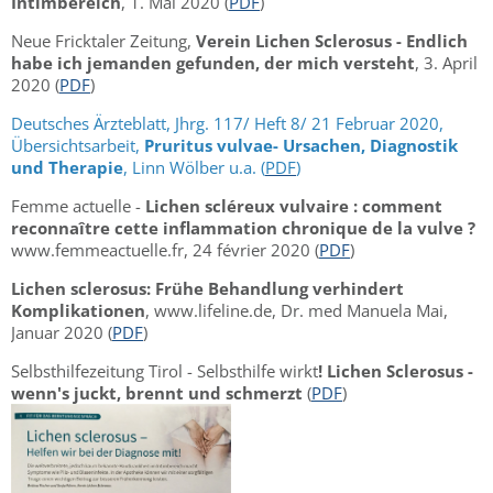
Intimbereich
, 1. Mai 2020 (
PDF
)
Neue Fricktaler Zeitung,
Verein Lichen Sclerosus - Endlich
habe ich jemanden gefunden, der mich versteht
, 3. April
2020 (
PDF
)
Deutsches Ärzteblatt, Jhrg. 117/ Heft 8/ 21 Februar 2020,
Übersichtsarbeit,
Pruritus vulvae- Ursachen, Diagnostik
und Therapie
, Linn Wölber u.a. (
PDF
)
Femme actuelle -
Lichen scléreux vulvaire : comment
reconnaître cette inflammation chronique de la vulve ?
www.femmeactuelle.fr, 24 février 2020 (
PDF
)
Lichen sclerosus: Frühe Behandlung verhindert
Komplikationen
, www.lifeline.de, Dr. med Manuela Mai,
Januar 2020 (
PDF
)
Selbsthilfezeitung Tirol - Selbsthilfe wirkt
! Lichen
Sclerosus -
wenn's juckt, brennt und schmerzt
(
PDF
)