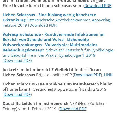
oft im Stillen, wenn es um ihren Schambereich geht.
Eine Ursache kann Lichen sclerosus sein
. (
Download PDF
)
Lichen Sclerosus - Eine bislang wenig beachtete
Erkrankung
Österreichische Apothekenkammer, Apoverlag,
Februar 2019 (
Download PDF
)
Vulvasprechstunde - Rezidivierende Infektionen im
Bereich von Scheide und Vulva - Lichenoide
Vulvaerkrankungen - Vulvodynie: Multimodales
Behandlungskonzept
Schweizer Zeitschrift für Gynäkologie
und Geburtshilfe in der Praxis, Gynäkologie 1_2019
(
Download PDF
)
Juckreiz im Intimbereich? Vielleicht leidest Du an
Lichen Sclerosus
Brigitte - online APP (
Download PDF
)
LINK
Lichen sclerosus - Die Krankheit im Intimbereich bleibt
oft unerkannt
Gesundheitstipp Zeitschrift Saldo 2/2019
(
Download PDF
)
Das stille Leiden im Intimbereich
NZZ (Neue Züricher
Zeitung) vom 1. Februar 2019 (
Download PDF
)