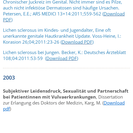
Chronischer Juckreiz im Genital. Nicht immer sind es Pilze,
auch nicht infektiöse Dermatosen sind häufige Ursachen.
Petersen, E.E.; ARS MEDICI 13+14:2011;559-562 (
Download
PDF
)
Lichen sclerosus im Kindes- und Jugendalter, Eine oft
unerkannte genitale Hautkrankheit Update. Voss-Heine, I.:
Korasion 26;04;2011:23-26 (
Download PDF
)
Lichen sclerosus bei Jungen. Becker, K.: Deutsches Ärzteblatt
108;04:2011:53-59 (
Download PDF
)
2003
Subjektiver Leidensdruck, Sexualität und Partnerschaft
bei Patientinnen mit Vulvaerkrankungen
, Dissertation
zur Erlangung des Doktors der Medizin, Karg, M. (
Download
pdf
)