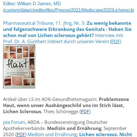
Editor: William D James, MD
/custom/data/ckeditorfiles/Presse/2021/Medscape2020Lichenscler
Pharmaceutical Tribune, 11. Jhrg, Nr. 5:
Zu wenig bekannte
und folgenschwere Erkrankung des Genitals - Haben Sie
schon mal von Lichen scleros
us gehört?
Interview mit
Prof. Dr. A. Günthert initiiert durch unseren Verein (
PDF
)
Artikel über LS im AOK-Gesundheitsmagazin:
Problemzone
Haut, wenn unser Aushängeschild uns im Stich lässt,
Lichen Sclerosus
, Thies Schönegge (
PDF
)
pta Forum,
ABDA – Bundesvereinigung Deutscher
Apothekerverbände.
Medizin und Ernährung
, September
2020 (
PDF
)
Medizin und Ernährung;
Lichen sclerosus. Nicht