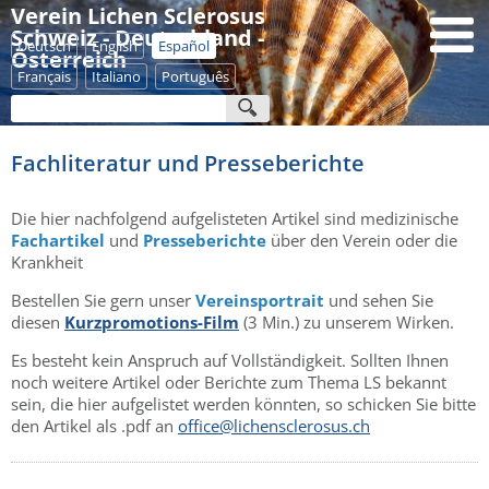
Verein Lichen Sclerosus
Schweiz - Deutschland -
Deutsch
English
Español
Österreich
Français
Italiano
Português
Fachliteratur und Presseberichte
Die hier nachfolgend aufgelisteten Artikel sind medizinische
Fachartikel
und
Presseberichte
über den Verein oder die
Krankheit
Bestellen Sie gern unser
Vereinsportrait
und sehen Sie
diesen
Kurzpromotions-Film
(3 Min.) zu unserem Wirken.
Es besteht kein Anspruch auf Vollständigkeit. Sollten Ihnen
noch weitere Artikel oder Berichte zum Thema LS bekannt
sein, die hier aufgelistet werden könnten, so schicken Sie bitte
den Artikel als .pdf an
office@lichensclerosus.ch