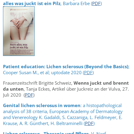
alles was juckt ist ein Pilz
, Barbara Erbe (
PDF
)
Patient education: Lichen sclerosus (Beyond the Basics)
;
Cooper Susan M., et al; uptodate 2020 (
PDF
)
Frauenzeitschrift Brigitte Schweiz,
Wenns juckt und brennt
da unten
, Tanja Eckes, Artikel über Juckreiz an der Vulva, 27.
Juli 2020 (
PDF
)
Genital lichen sclerosus in women
: a histopathological
analysis of 38 criteria, European Academy of Dermatology
and Venereology K. Gadaldi, S. Cazzaniga, L. Feldmeyer, E.
Krause, A. R. Günthert, H. Beltraminelli (
PDF
)
Lichen sclerosus - Therapie und Pflege
, V. Naef,