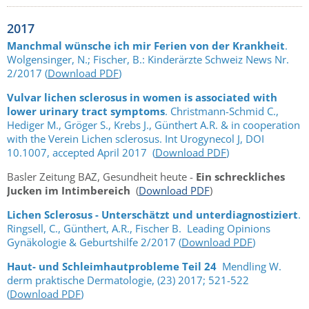
2017
Manchmal wünsche ich mir Ferien von der Krankheit
.
Wolgensinger, N.; Fischer, B.: Kinderärzte Schweiz News Nr.
2/2017 (
Download PDF
)
Vulvar lichen sclerosus in women is associated with
lower urinary tract symptoms
. Christmann-Schmid C.,
Hediger M., Gröger S., Krebs J., Günthert A.R. & in cooperation
with the Verein Lichen sclerosus. Int Urogynecol J, DOI
10.1007, accepted April 2017 (
Download PDF
)
Basler Zeitung BAZ, Gesundheit heute -
Ein schreckliches
Jucken im Intimbereich
(
Download PDF
)
Lichen Sclerosus - Unterschätzt und unterdiagnostiziert
.
Ringsell, C., Günthert, A.R., Fischer B. Leading Opinions
Gynäkologie & Geburtshilfe 2/2017 (
Download PDF
)
Haut- und Schleimhautprobleme Teil 24
Mendling W.
derm praktische Dermatologie, (23) 2017; 521-522
(
Download PDF
)