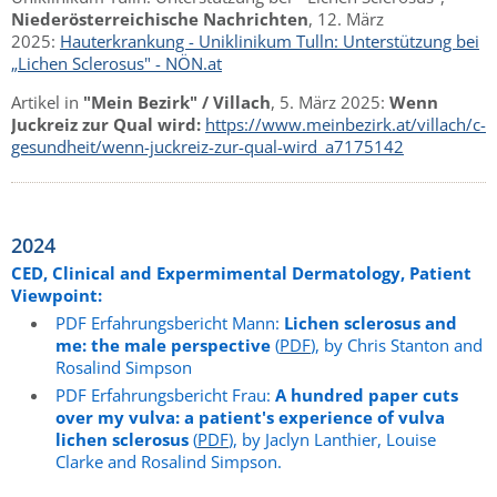
Niederösterreichische Nachrichten
, 12. März
2025:
Hauterkrankung - Uniklinikum Tulln: Unterstützung bei
„Lichen Sclerosus" - NÖN.at
Artikel in
"Mein Bezirk" / Villach
, 5. März 2025:
Wenn
Juckreiz zur Qual wird:
https://www.meinbezirk.at/villach/c-
gesundheit/wenn-juckreiz-zur-qual-wird_a7175142
2024
CED, Clinical and Expermimental Dermatology, Patient
Viewpoint:
PDF Erfahrungsbericht Mann:
Lichen sclerosus and
me: the male perspective
(
PDF
), by Chris Stanton and
Rosalind Simpson
PDF Erfahrungsbericht Frau:
A hundred paper cuts
over my vulva: a patient's experience of vulva
lichen sclerosus
(
PDF
), by Jaclyn Lanthier, Louise
Clarke and Rosalind Simpson.