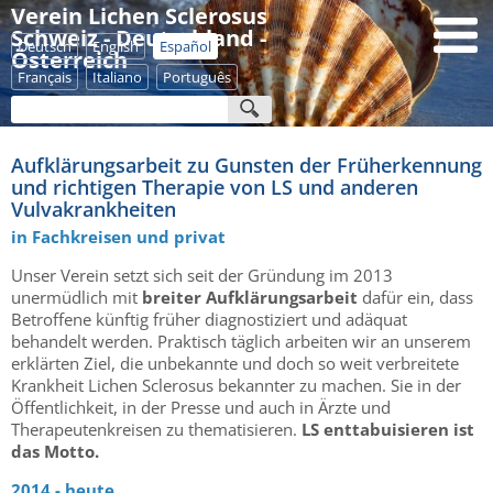
Verein Lichen Sclerosus
Schweiz - Deutschland -
Deutsch
English
Español
Österreich
Français
Italiano
Português
Aufklärungsarbeit zu Gunsten der Früherkennung
und richtigen Therapie von LS und anderen
Vulvakrankheiten
in Fachkreisen und privat
Unser Verein setzt sich seit der Gründung im 2013
unermüdlich mit
breiter Aufklärungsarbeit
dafür ein, dass
Betroffene künftig früher diagnostiziert und adäquat
behandelt werden. Praktisch täglich arbeiten wir an unserem
erklärten Ziel, die unbekannte und doch so weit verbreitete
Krankheit Lichen Sclerosus bekannter zu machen. Sie in der
Öffentlichkeit, in der Presse und auch in Ärzte und
Therapeutenkreisen zu thematisieren.
LS enttabuisieren ist
das Motto.
2014 - heute