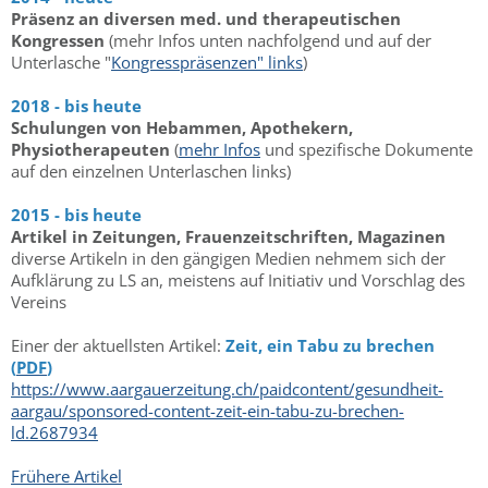
Präsenz an diversen med. und therapeutischen
Kongressen
(mehr Infos unten nachfolgend und auf der
Unterlasche "
Kongresspräsenzen" links
)
2018 - bis heute
Schulungen von Hebammen, Apothekern,
Physiotherapeuten
(
mehr Infos
und spezifische Dokumente
auf den einzelnen Unterlaschen links)
2015 - bis heute
Artikel in Zeitungen, Frauenzeitschriften, Magazinen
diverse Artikeln in den gängigen Medien nehmem sich der
Aufklärung zu LS an, meistens auf Initiativ und Vorschlag des
Vereins
Einer der aktuellsten Artikel:
Zeit, ein Tabu zu brechen
(
PDF
)
https://www.aargauerzeitung.ch/paidcontent/gesundheit-
aargau/sponsored-content-zeit-ein-tabu-zu-brechen-
ld.2687934
Frühere Artikel