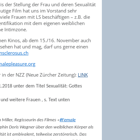
is der Stellung der Frau und deren Sexualität
mutige Film hat uns im Vorstand sehr
viele Frauen mit LS beschäftigen – z.B. die
dentifikation mit dem eigenen weiblichen
he Intimzone.
chen Kinos, ab dem 15./16. November auch
esehen hat und mag, darf uns gerne einen
nsclerosus.ch
alepleasure.org
 in der NZZ (Neue Zürcher Zeitung):
LINK
2018 unter dem Titel Sexualität: Gottes
und weitere Frauen , s. Text unten
 Miller, Regisseurin des
Filmes «
#Female
phin Doris Wagner über den weiblichen Körper als
tät ist ambivalent, teilweise zerstörerisch. Das