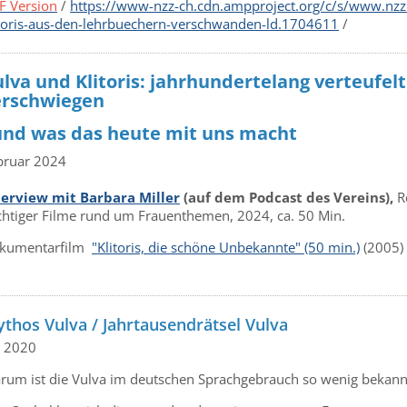
F Version
/
https://www-nzz-ch.cdn.ampproject.org/c/s/www.nzz
itoris-aus-den-lehrbuechern-verschwanden-ld.1704611
/
lva und Klitoris: jahrhundertelang verteufel
erschwiegen
 und was das heute mit uns macht
bruar 2024
terview mit Barbara Miller
(auf dem Podcast des Vereins),
R
chtiger Filme rund um Frauenthemen, 2024, ca. 50 Min.
kumentarfilm
"Klitoris, die schöne Unbekannte" (50 min.)
(2005)
thos Vulva / Jahrtausendrätsel Vulva
i 2020
rum ist die Vulva im deutschen Sprachgebrauch so wenig bekann