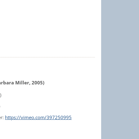
bara Miller, 2005)
)
)
er:
https://vimeo.com/397250995