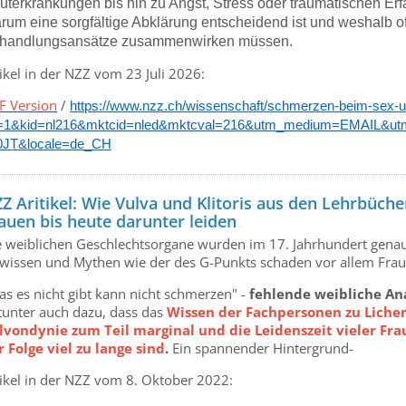
uterkrankungen bis hin zu Angst, Stress oder traumatischen Er
rum eine sorgfältige Abklärung entscheidend ist und weshalb o
handlungsansätze zusammenwirken müssen.
ikel in der NZZ vom 23 Juli 2026:
F Version
/
https://www.nzz.ch/wissenschaft/schmerzen-beim-sex-u
=1&kid=nl216&mktcid=nled&mktcval=216&utm_medium=EMAIL&ut
0JT&locale=de_CH
Z Aritikel: Wie Vulva und Klitoris aus den Lehrbü
auen bis heute darunter leiden
e weiblichen Geschlechtsorgane wurden im 17. Jahrhundert genau
wissen und Mythen wie der des G-Punkts schaden vor allem Frau
as es nicht gibt kann nicht schmerzen" -
fehlende weibliche An
tunter auch dazu, dass das
Wissen der Fachpersonen zu Lichen
lvondynie zum Teil marginal und die Leidenszeit vieler Fra
r Folge viel zu lange sind
.
Ein spannender Hintergrund-
tikel in der NZZ vom 8. Oktober 2022: