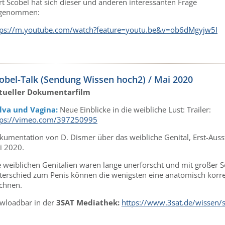
t Scobel hat sich dieser und anderen interessanten Frage
genommen:
tps://m.youtube.com/watch?feature=youtu.be&v=ob6dMgyjw5I
obel-Talk (Sendung Wissen hoch2) / Mai 2020
tueller Dokumentarfilm
lva und Vagina:
Neue Einblicke in die weibliche Lust: Trailer:
tps://vimeo.com/397250995
kumentation von D. Dismer über das weibliche Genital, Erst-Auss
i 2020.
e weiblichen Genitalien waren lange unerforscht und mit großer 
terschied zum Penis können die wenigsten eine anatomisch korre
ichnen.
wloadbar in der
3SAT Mediathek:
https://www.3sat.de/wissen/