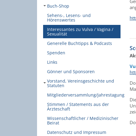
Ger
Buch-Shop
an
Sehens-, Lesens- und
ht
Hörenswertes
Interessantes zu Vulva / Vagina /
Sexualität
Generelle Buchtipps & Podcasts
Sc
Spenden
Ak
Links
Vu
Gönner und Sponsoren
ht
Vorstand, Vereinsgeschichte und
Do
Statuten
Ma
Mitgliederversammlung/Jahrestagung
Di
Stimmen / Statements aus der
Un
Ärzteschaft
ze
Wissenschaftlicher / Medizinischer
Do
Beirat
Datenschutz und Impressum