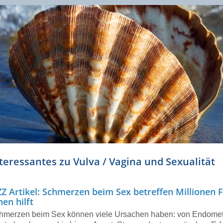
teressantes zu Vulva / Vagina und Sexualität
Z Artikel: Schmerzen beim Sex betreffen Millionen 
nen hilft
hmerzen beim Sex können viele Ursachen haben: von Endomet