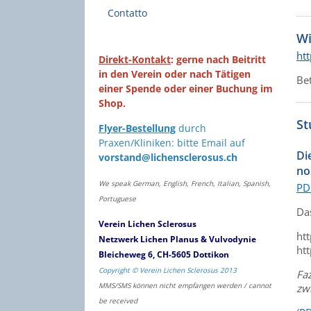
Contatto
Wi
ht
Direkt-Kontakt
: gerne nach Beitritt
in den Verein oder nach Tätigen
Bet
einer Spende oder einer Buchung im
Shop.
St
Flyer-Bestellung
durch
Praxen/Kliniken: bitte Email auf
Di
vorstand@lichensclerosus.ch
no
We speak German, English, French, Italian, Spanish,
PDF
Portuguese
Da
Verein Lichen Sclerosus
ht
Netzwerk Lichen Planus & Vulvodynie
htt
Bleicheweg 6, CH-5605 Dottikon
Copyright © Verein Lichen Sclerosus 2013
Faz
MMS/SMS können nicht empfangen werden / cannot
zwi
be received