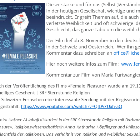
Dieser starke und für das (Selbst-)Verständn
in der heutigen Gesellschaft wichtige und 
beeindruckt. Er greift Themen auf, die auch 
verletzte Weiblichkeit und oft schwierige I
Geschlecht, das ganze Tabu um die weiblic
Der Film lief ab 8. November in den deuts
in der Schweiz und Oesterreich. Wer ihn g
Kommentar dazu schreiben an
office@liche
Hier noch weitere Infos zum Film:
www.fem
Kommentar zur Film von Maria Furtwängler
h der Veröffentlichung des Films «Female Pleasure» wurde am 19.11.
eiliges Geschenk | SRF Sternstunde Religion
Schweizer Fernsehen eine interessante Sendung mit der Regisseurin 
gestrahlt.
https://www.youtube.com/watch?v=QID9ZUxh-aQ
ira Hafner-Al Jabaji diskutiert in der SRF Sternstunde Religion mit Barbara
asure», Religionswissenschaftlerin Anna-Katharina Höpflinger und Philoso
lachtfeld der Religionen. Das Verhältnis von Religion und weiblicher Sexuali