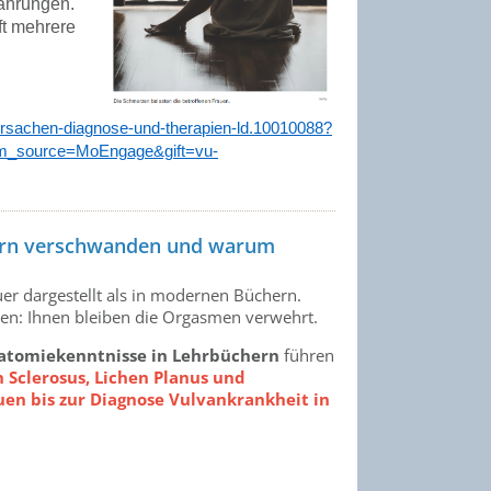
fahrungen.
ft mehrere
rsachen-diagnose-und-therapien-ld.10010088?
m_source=MoEngage&gift=vu-
chern verschwanden und warum
er dargestellt als in modernen Büchern.
en: Ihnen bleiben die Orgasmen verwehrt.
atomiekenntnisse in Lehrbüchern
führen
 Sclerosus, Lichen Planus und
uen bis zur Diagnose Vulvankrankheit in