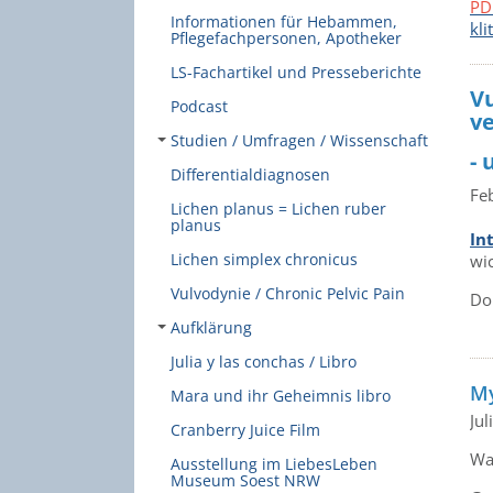
PD
Informationen für Hebammen,
kl
Pflegefachpersonen, Apotheker
LS-Fachartikel und Presseberichte
Vu
Podcast
v
Studien / Umfragen / Wissenschaft
-
Differentialdiagnosen
Fe
Lichen planus = Lichen ruber
planus
In
Lichen simplex chronicus
wi
Vulvodynie / Chronic Pelvic Pain
Do
Aufklärung
Julia y las conchas / Libro
My
Mara und ihr Geheimnis libro
Jul
Cranberry Juice Film
Wa
Ausstellung im LiebesLeben
Museum Soest NRW