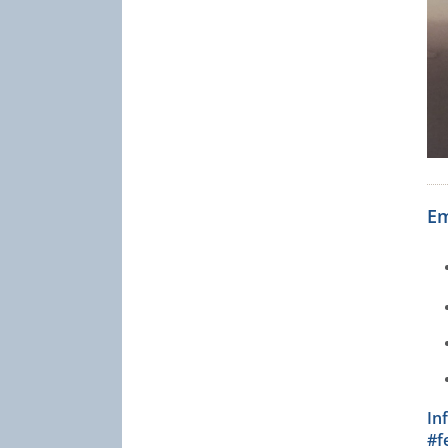
Em
In
#f