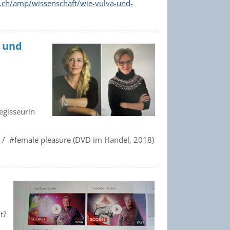
.ch/amp/wissenschaft/wie-vulva-und-
t und
egisseurin
 / #female pleasure (DVD im Handel, 2018)
t?