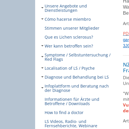
Ha
Unsere Angebote und
Wa
Dienstleistungen
Be
Cómo hacerse miembro
Art
Stimmen unserer Mitglieder
PD
Que es Lichen sclerosus?
ga
Wer kann betroffen sein?
3J
Symptome / Selbstuntersuchung /
Red Flags
NZ
Localisation of LS / Psyche
Fr
Diagnose und Behandlung bei LS
Di
Un
Infoplattform und Beratung nach
der Diagnose
"W
mi
Informationen für Ärzte und
Betroffene / Downloads
Vu
de
How to find a doctor
Ar
LS Videos, Radio- und
Fernsehberichte, Webinare