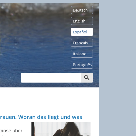
Deutsch
English
Español
Français
Italiano
Português
Frauen. Woran das liegt und was
riose über