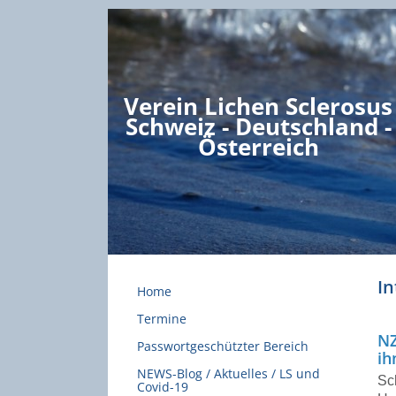
Verein Lichen Sclerosus
Schweiz - Deutschland -
Österreich
In
Home
Termine
NZ
Passwortgeschützter Bereich
ih
NEWS-Blog / Aktuelles / LS und
Sc
Covid-19