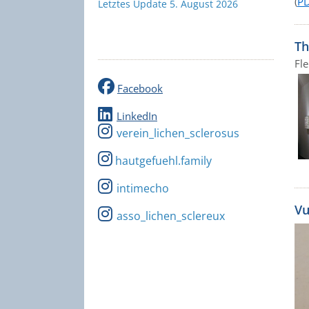
(
PD
Letztes Update 5. August 2026
Th
Fl
Facebook
LinkedIn
verein_lichen_sclerosus
hautgefuehl.family
intimecho
Vu
asso_lichen_sclereux