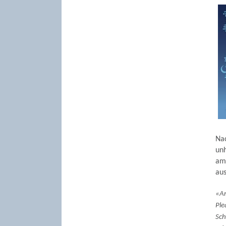
Nac
unh
am 
aus
«Am
Ple
Sch