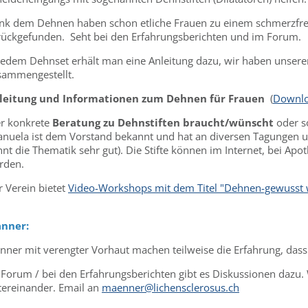
nk dem Dehnen haben schon etliche Frauen zu einem schmerzfrei
rückgefunden. Seht bei den Erfahrungsberichten und im Forum.
 jedem Dehnset erhält man eine Anleitung dazu, wir haben unsere
sammengestellt.
leitung und Informationen zum Dehnen für Frauen
(
Downl
r konkrete
Beratung zu Dehnstiften braucht/wünscht
oder s
anuela ist dem Vorstand bekannt und hat an diversen Tagungen u
nt die Thematik sehr gut). Die Stifte können im Internet, bei Ap
rden.
r Verein bietet
Video-Workshops mit dem Titel "Dehnen-gewusst 
nner:
nner mit verengter Vorhaut machen teilweise die Erfahrung, dass 
 Forum / bei den Erfahrungsberichten gibt es Diskussionen dazu. 
tereinander. Email an
maenner@lichensclerosus.ch