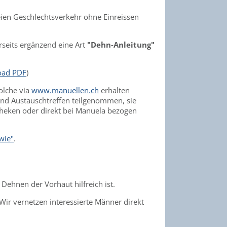
en Geschlechtsverkehr ohne Einreissen
rseits ergänzend eine Art
"Dehn-Anleitung"
oad PDF
)
olche via
www.manuellen.ch
erhalten
nd Austauschtreffen teilgenommen, sie
otheken oder direkt bei Manuela bezogen
wie"
.
Dehnen der Vorhaut hilfreich ist.
Wir vernetzen interessierte Männer direkt