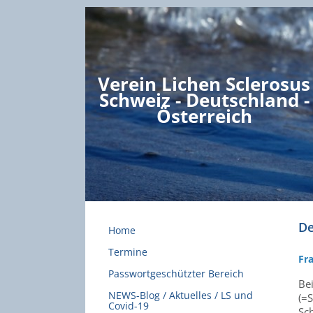
Verein Lichen Sclerosus
Schweiz - Deutschland -
Österreich
De
Home
Termine
Fr
Passwortgeschützter Bereich
Be
NEWS-Blog / Aktuelles / LS und
(=
Covid-19
Sc