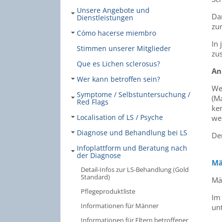
Unsere Angebote und
Da
Dienstleistungen
zu
Cómo hacerse miembro
In
Stimmen unserer Mitglieder
zu
Que es Lichen sclerosus?
An
Wer kann betroffen sein?
We
Symptome / Selbstuntersuchung /
(M
Red Flags
ken
Localisation of LS / Psyche
we
Diagnose und Behandlung bei LS
De
Infoplattform und Beratung nach
der Diagnose
Mä
Detail-Infos zur LS-Behandlung (Gold
Standard)
Mä
Pflegeproduktliste
Im
Informationen für Männer
un
Informationen für Eltern betroffener