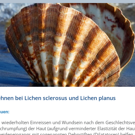
hnen bei Lichen sclerosus und Lichen planus
auen:
i wiederholten Einreissen und Wundsein nach dem Geschlechtsver
Schrumpfung) der Haut (aufgrund verminderter Elastizität der H
heideneingangs mit sogenannten Dehnstiften (Dilatatoren) helfen.