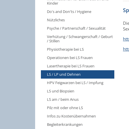
Kinder
Sp
Do's and Don'ts / Hygiene
Nützliches
Di
Psyche / Partnerschaft / Sexualität
Sex
Verhütung / Schwangerschaft / Geburt
htt
/ Stillen
ht
Physiotherapie bei LS
Operationen bei LS Frauen
Lasertherapie bei LS Frauen
LS / LP und Dehnen
HPV Feigwarzen bei LS / Impfung
LS und Biopsien
LS am / beim Anus
Pilz mit oder ohne LS
Infos zu Kostenübernahmen
Begleiterkrankungen