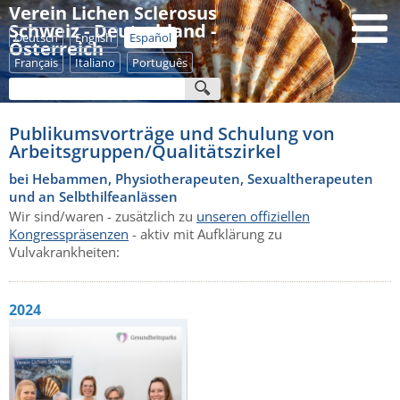
Verein Lichen Sclerosus
Schweiz - Deutschland -
Deutsch
English
Español
Österreich
Français
Italiano
Português
Publikumsvorträge und Schulung von
Arbeitsgruppen/Qualitätszirkel
bei Hebammen, Physiotherapeuten, Sexualtherapeuten
und an Selbthilfeanlässen
Wir sind/waren - zusätzlich zu
unseren offiziellen
Kongresspräsenzen
- aktiv mit Aufklärung zu
Vulvakrankheiten:
2024