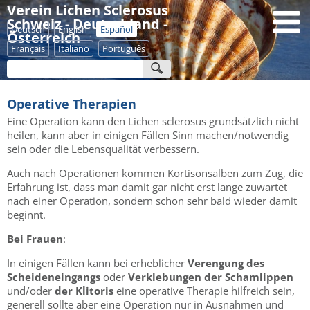
Verein Lichen Sclerosus
Schweiz - Deutschland -
Deutsch
English
Español
Österreich
Français
Italiano
Português
Operative Therapien
Eine Operation kann den Lichen sclerosus grundsätzlich nicht
heilen, kann aber in einigen Fällen Sinn machen/notwendig
sein oder die Lebensqualität verbessern.
Auch nach Operationen kommen Kortisonsalben zum Zug, die
Erfahrung ist, dass man damit gar nicht erst lange zuwartet
nach einer Operation, sondern schon sehr bald wieder damit
beginnt.
Bei Frauen
:
In einigen Fällen kann bei erheblicher
Verengung des
Scheideneingangs
oder
Verklebungen der Schamlippen
und/oder
der Klitoris
eine operative Therapie hilfreich sein,
generell sollte aber eine Operation nur in Ausnahmen und