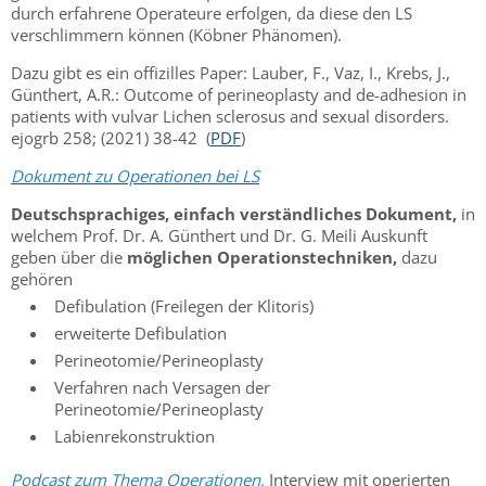
durch erfahrene Operateure erfolgen, da diese den LS
verschlimmern können (Köbner Phänomen).
Dazu gibt es ein offizilles Paper: Lauber, F., Vaz, I., Krebs, J.,
Günthert, A.R.: Outcome of perineoplasty and de-adhesion in
patients with vulvar Lichen sclerosus and sexual disorders.
ejogrb 258; (2021) 38-42 (
PDF
)
Dokument zu Operationen bei LS
Deutschsprachiges, einfach verständliches Dokument,
in
welchem Prof. Dr. A. Günthert und Dr. G. Meili Auskunft
geben über die
möglichen Operationstechniken,
dazu
gehören
Defibulation (Freilegen der Klitoris)
erweiterte Defibulation
Perineotomie/Perineoplasty
Verfahren nach Versagen der
Perineotomie/Perineoplasty
Labienrekonstruktion
Podcast zum Thema Operationen
,
Interview mit operierten