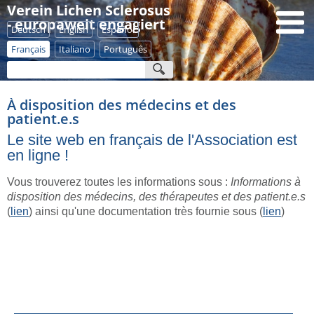
Verein Lichen Sclerosus
- europaweit engagiert
Deutsch
English
Español
Français
Italiano
Português
À disposition des médecins et des
patient.e.s
Le site web en français de l'Association est
en ligne !
Vous trouverez toutes les informations sous :
Informations à
disposition des médecins, des thérapeutes et des patient.e.s
(
lien
) ainsi qu'une documentation très fournie sous (
lien
)