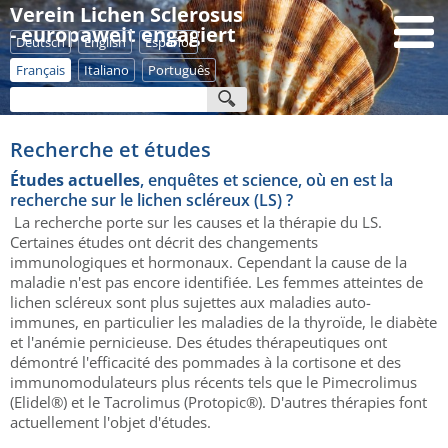
Verein Lichen Sclerosus
- europaweit engagiert
Deutsch
English
Español
Français
Italiano
Português
Recherche et études
Études actuelles
, enquêtes et science, où en est la
recherche sur le lichen scléreux (LS) ?
La recherche porte sur les causes et la thérapie du LS.
Certaines études ont décrit des changements
immunologiques et hormonaux. Cependant la cause de la
maladie n'est pas encore identifiée. Les femmes atteintes de
lichen scléreux sont plus sujettes aux maladies auto-
immunes, en particulier les maladies de la thyroïde, le diabète
et l'anémie pernicieuse. Des études thérapeutiques ont
démontré l'efficacité des pommades à la cortisone et des
immunomodulateurs plus récents tels que le Pimecrolimus
(Elidel®) et le Tacrolimus (Protopic®). D'autres thérapies font
actuellement l'objet d'études.